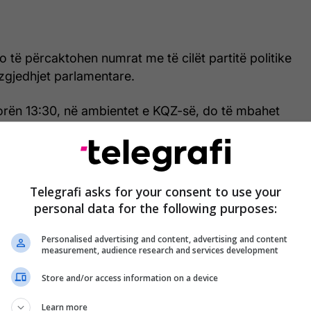
 të përcaktohen numrat me të cilët partitë politike
zgjedhjet parlamentare.
 orën 13:30, në ambientet e KQZ-së, do të mbahet
e këtij institucioni, ku në rend të ditës janë çështje
titore të këtyre zgjedhjeve.
 KQZ pritet të certifikojë kandidatët e subjekteve
Telegrafi asks for your consent to use your
rëse në zgjedhjet e 7 qershorit si dhe të miratojë
personal data for the following purposes:
bajtjen e fletëvotimit për votimin jashtë Kosovës.
Personalised advertising and content, advertising and content
measurement, audience research and services development
 miratuara nga KQZ, fushata zgjedhore për subjektet
datët për deputetë, e cila do të zgjasë 10 ditë e 7
Store and/or access information on a device
llojë menjëherë pas tërheqjes së shortit për numrat
otim.
Learn more