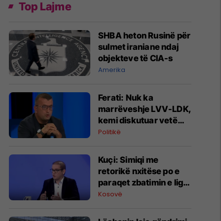
Top Lajme
SHBA heton Rusinë për
sulmet iraniane ndaj
objekteve të CIA-s
Amerika
Ferati: Nuk ka
marrëveshje LVV-LDK,
kemi diskutuar vetëm
për parime
Politikë
Kuçi: Simiqi me
retorikë nxitëse po e
paraqet zbatimin e ligjit
në veri si "spastrim
Kosovë
etnik"