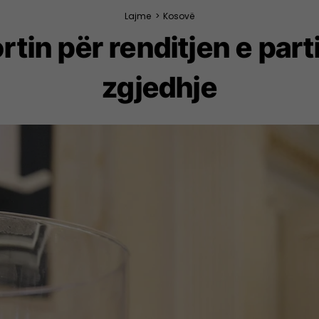
Lajme
>
Kosovë
rtin për renditjen e part
zgjedhje