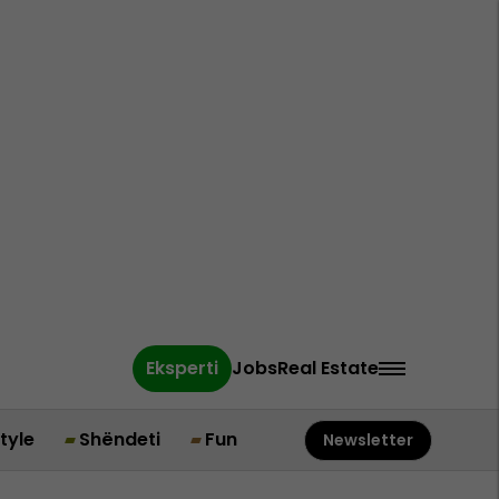
Eksperti
Jobs
Real Estate
style
Shëndeti
Fun
Newsletter