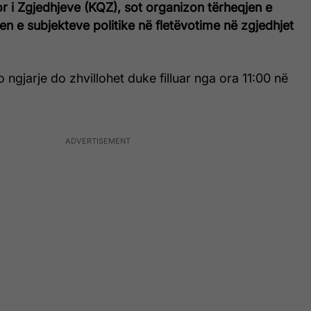
r i Zgjedhjeve (KQZ), sot organizon tërheqjen e
jen e subjekteve politike në fletëvotime në zgjedhjet
jo ngjarje do zhvillohet duke filluar nga ora 11:00 në