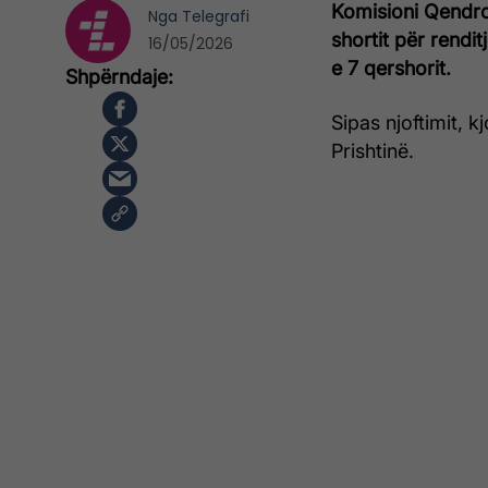
Komisioni Qendro
Nga
Telegrafi
shortit për rendit
16/05/2026
e 7 qershorit.
Sipas njoftimit, k
Prishtinë.