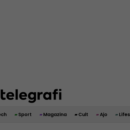
ech
Sport
Magazina
Cult
Ajo
Life