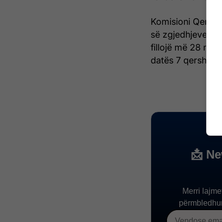
Komisioni Qendro
së zgjedhjeve për
fillojë më 28 maj
datës 7 qershor 