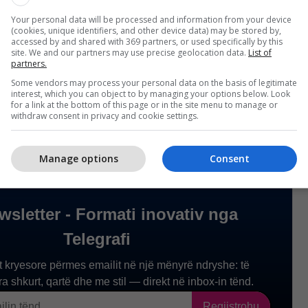
Your personal data will be processed and information from your device
r i Zgjedhjeve ka vendosur që periudha e fushatës
(cookies, unique identifiers, and other device data) may be stored by,
accessed by and shared with 369 partners, or used specifically by this
 subjektet politike dhe kandidatët e certifikuar të
site. We and our partners may use precise geolocation data.
List of
partners.
 dhe të përfundojë në orën 06:59 të mëngjesit të
2026, patën deklaruar zyrtarë të KQZ-së.
Some vendors may process your personal data on the basis of legitimate
interest, which you can object to by managing your options below. Look
for a link at the bottom of this page or in the site menu to manage or
withdraw consent in privacy and cookie settings.
Manage options
Consent