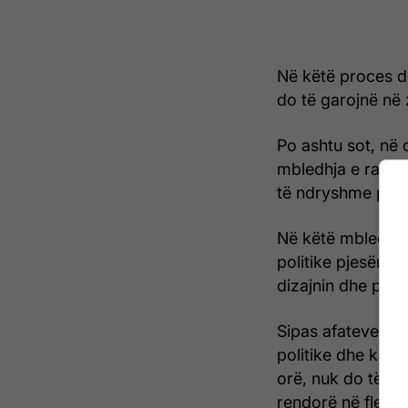
Në këtë proces do
do të garojnë në 
Po ashtu sot, në
mbledhja e radhës 
të ndryshme përga
Në këtë mbledhje,
politike pjesëmar
dizajnin dhe përm
Sipas afateve të
politike dhe kandi
orë, nuk do të fi
rendorë në fletëv