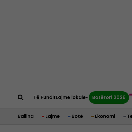
Të Fundit
Lajme lokale
Botërori 2026
Ballina
Lajme
Botë
Ekonomi
T