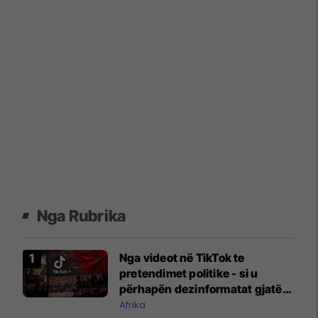
Nga Rubrika
Nga videot në TikTok te
pretendimet politike - si u
përhapën dezinformatat gjatë
krizës në Ceuta?
Afrika