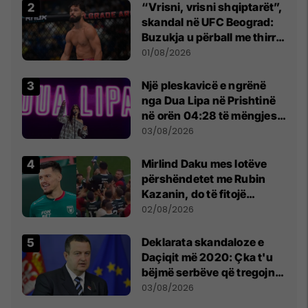
“Vrisni, vrisni shqiptarët”,
skandal në UFC Beograd:
Buzukja u përball me thirrje
anti-shqiptare nga
01/08/2026
tribunat
Një pleskavicë e ngrënë
nga Dua Lipa në Prishtinë
në orën 04:28 të mëngjesit
- dhe bota digjitale serbe
03/08/2026
shpall gjendjen e luftës
Mirlind Daku mes lotëve
përshëndetet me Rubin
Kazanin, do të fitojë
miliona te Spartak Moska
02/08/2026
​Deklarata skandaloze e
Daçiqit më 2020: Çka t'u
bëjmë serbëve që tregojnë
ku janë varrosur shqiptarët
03/08/2026
në Serbi