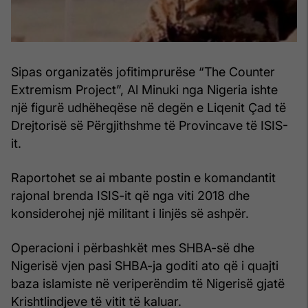
Sipas organizatës jofitimprurëse “The Counter
Extremism Project”, Al Minuki nga Nigeria ishte
një figurë udhëheqëse në degën e Liqenit Çad të
Drejtorisë së Përgjithshme të Provincave të ISIS-
it.
Raportohet se ai mbante postin e komandantit
rajonal brenda ISIS-it që nga viti 2018 dhe
konsiderohej një militant i linjës së ashpër.
Operacioni i përbashkët mes SHBA-së dhe
Nigerisë vjen pasi SHBA-ja goditi ato që i quajti
baza islamiste në veriperëndim të Nigerisë gjatë
Krishtlindjeve të vitit të kaluar.