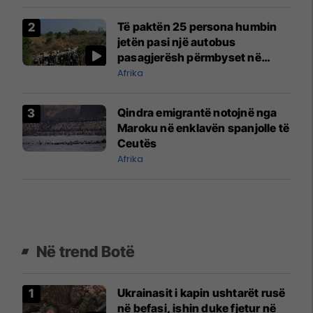
Të paktën 25 persona humbin
jetën pasi një autobus
pasagjerësh përmbyset në
Algjeri
Afrika
Qindra emigrantë notojnë nga
Maroku në enklavën spanjolle të
Ceutës
Afrika
Në trend Botë
Ukrainasit i kapin ushtarët rusë
në befasi, ishin duke fjetur në