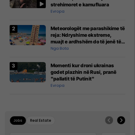
strehimoret e kamufluara
Evropa
Meteorologët me parashikime të
reja: Ndryshime ekstreme,
muajt e ardhshëm do të jenë të
pazakontë
Nga Bota
Momenti kur droni ukrainas
godet plazhin në Rusi, pranë
"pallatit të Putinit"
Evropa
Jobs
Real Estate