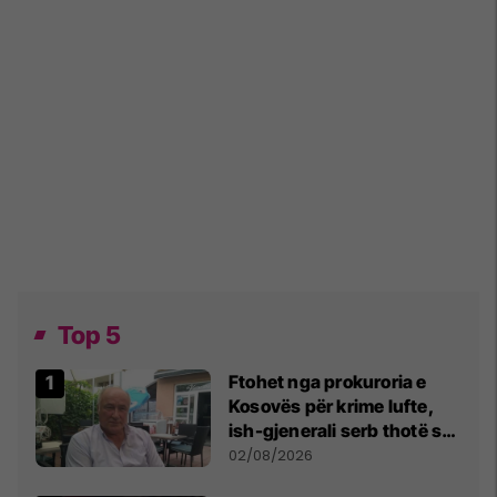
Top 5
Ftohet nga prokuroria e
Kosovës për krime lufte,
ish-gjenerali serb thotë se
dikush e tradhtoi në
02/08/2026
Beograd