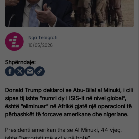
Nga
Telegrafi
16/05/2026
Donald Trump deklaroi se Abu-Bilal al Minuki, i cili
sipas tij ishte “numri dy i ISIS-it në nivel global”,
është “eliminuar” në Afrikë gjatë një operacioni të
përbashkët të forcave amerikane dhe nigeriane.
Presidenti amerikan tha se Al Minuki, 44 vjeç,
ishte “terroristi më aktiv në botë”.