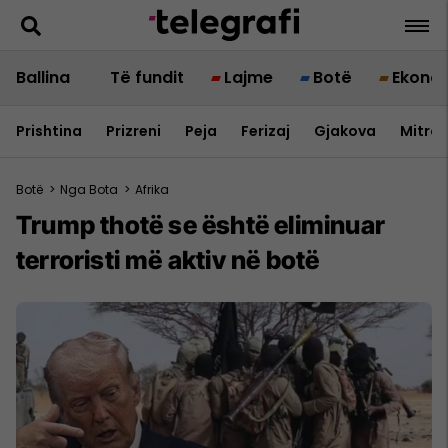
Ballina
Të fundit
Lajme
Botë
Ekono
Prishtina
Prizreni
Peja
Ferizaj
Gjakova
Mitrov
Botë
>
Nga Bota
>
Afrika
Trump thotë se është eliminuar
terroristi më aktiv në botë