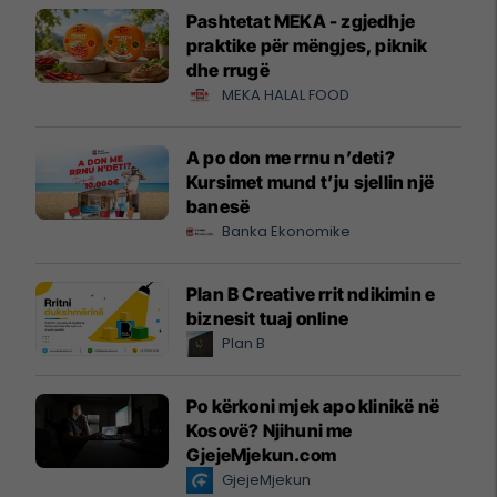
Pashtetat MEKA - zgjedhje
praktike për mëngjes, piknik
dhe rrugë
MEKA HALAL FOOD
A po don me rrnu n’deti?
Kursimet mund t’ju sjellin një
banesë
Banka Ekonomike
Plan B Creative rrit ndikimin e
biznesit tuaj online
Plan B
Po kërkoni mjek apo klinikë në
Kosovë? Njihuni me
GjejeMjekun.com
GjejeMjekun