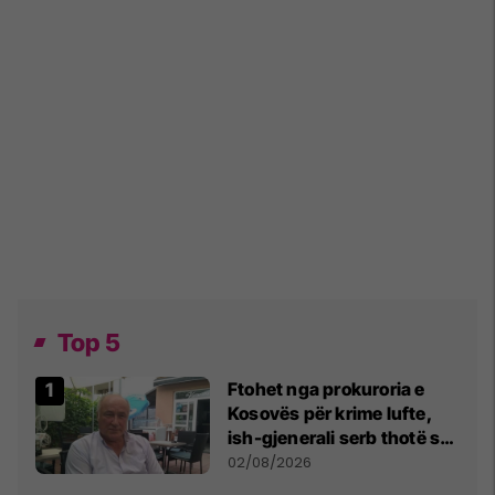
Top 5
Ftohet nga prokuroria e
Kosovës për krime lufte,
ish-gjenerali serb thotë se
dikush e tradhtoi në
02/08/2026
Beograd