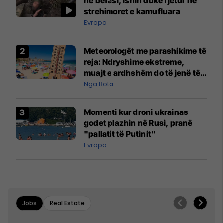
në befasi, ishin duke fjetur në
strehimoret e kamufluara
Evropa
Meteorologët me parashikime të
reja: Ndryshime ekstreme,
muajt e ardhshëm do të jenë të
pazakontë
Nga Bota
Momenti kur droni ukrainas
godet plazhin në Rusi, pranë
"pallatit të Putinit"
Evropa
Jobs
Real Estate