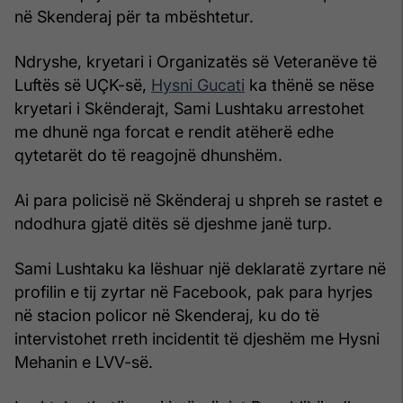
në Skenderaj për ta mbështetur.
Ndryshe, kryetari i Organizatës së Veteranëve të
Luftës së UÇK-së,
Hysni Gucati
ka thënë se nëse
kryetari i Skënderajt, Sami Lushtaku arrestohet
me dhunë nga forcat e rendit atëherë edhe
qytetarët do të reagojnë dhunshëm.
Ai para policisë në Skënderaj u shpreh se rastet e
ndodhura gjatë ditës së djeshme janë turp.
Sami Lushtaku ka lëshuar një deklaratë zyrtare në
profilin e tij zyrtar në Facebook, pak para hyrjes
në stacion policor në Skenderaj, ku do të
intervistohet rreth incidentit të djeshëm me Hysni
Mehanin e LVV-së.