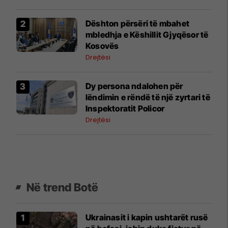
​Dështon përsëri të mbahet
mbledhja e Këshillit Gjyqësor të
Kosovës
Drejtësi
Dy persona ndalohen për
lëndimin e rëndë të një zyrtari të
Inspektoratit Policor
Drejtësi
Në trend Botë
Ukrainasit i kapin ushtarët rusë