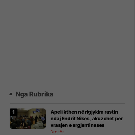
Nga Rubrika
Apeli kthen në rigjykim rastin
ndaj Endrit Nikës, akuzohet për
vrasjen e argjentinases
Drejtësi