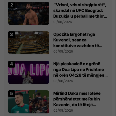
“Vrisni, vrisni shqiptarët”,
skandal në UFC Beograd:
Buzukja u përball me thirrje
anti-shqiptare nga
01/08/2026
tribunat
Opozita largohet nga
Kuvendi, seanca
konstituive vazhdon të
shtunën në orën 11:00
06/08/2026
Një pleskavicë e ngrënë
nga Dua Lipa në Prishtinë
në orën 04:28 të mëngjesit
- dhe bota digjitale serbe
03/08/2026
shpall gjendjen e luftës
Mirlind Daku mes lotëve
përshëndetet me Rubin
Kazanin, do të fitojë
miliona te Spartak Moska
02/08/2026