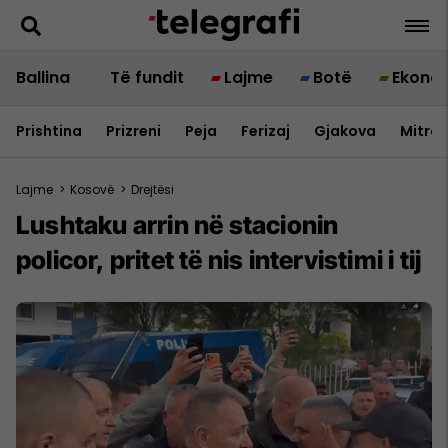
Ballina
Të fundit
Lajme
Botë
Ekono
Prishtina
Prizreni
Peja
Ferizaj
Gjakova
Mitrov
Lajme
>
Kosovë
>
Drejtësi
Lushtaku arrin në stacionin
policor, pritet të nis intervistimi i tij