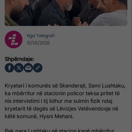
Nga
Telegrafi
15/05/2026
Kryetari i komunës së Skenderajt, Sami Lushtaku,
ka mbërritur në stacionin policor teksa pritet të
nis intervistimi i tij lidhur me sulmin fizik ndaj
kryetarit të degës së Lëvizjes Vetëvendosje në
këtë komunë, Hysni Mehani.
Pak para Lushtaku në stacion kanë mbërritur