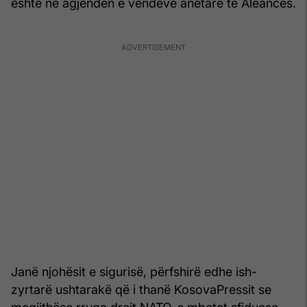
është në agjendën e vendeve anëtare të Aleancës.
Janë njohësit e sigurisë, përfshirë edhe ish-
zyrtarë ushtarakë që i thanë KosovaPressit se