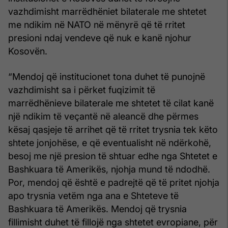
vazhdimisht marrëdhëniet bilaterale me shtetet
me ndikim në NATO në mënyrë që të rritet
presioni ndaj vendeve që nuk e kanë njohur
Kosovën.
“Mendoj që institucionet tona duhet të punojnë
vazhdimisht sa i përket fuqizimit të
marrëdhënieve bilaterale me shtetet të cilat kanë
një ndikim të veçantë në aleancë dhe përmes
kësaj qasjeje të arrihet që të rritet trysnia tek këto
shtete jonjohëse, e që eventualisht në ndërkohë,
besoj me një presion të shtuar edhe nga Shtetet e
Bashkuara të Amerikës, njohja mund të ndodhë.
Por, mendoj që është e padrejtë që të pritet njohja
apo trysnia vetëm nga ana e Shteteve të
Bashkuara të Amerikës. Mendoj që trysnia
fillimisht duhet të fillojë nga shtetet evropiane, për