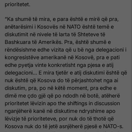
prioritetet.
“Ka shumë të mira, e para është e mirë që pra,
anëtarësimi i Kosovës në NATO është temë e
diskutimit në nivele të larta të Shteteve të
Bashkuara të Amerikës. Pra, është shumë e
rëndësishme edhe vizita që u bë nga delegacioni i
kongresistëve amerikanë në Kosovë, pra e pati
edhe pyetja vinte konkretisht nga pjesa e atij
delegacioni... E mira tjetër e atij diskutimi është që
nuk është që Kosova do të përjashtohet nga ai
diskutim, pra, po në këtë moment, pra edhe e
dimë me çdo gjë që po ndodh në botë, atëherë
prioritetet lëvizin apo the shiftings in discussion
nganjëherë kanë në diskutime ndryshime apo
lëvizje të prioriteteve, por nuk do të thotë që
Kosova nuk do të jetë asnjëherë pjesë e NATO-s.