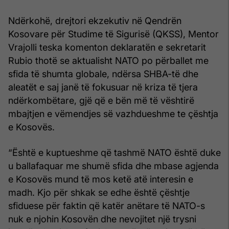
Ndërkohë, drejtori ekzekutiv në Qendrën
Kosovare për Studime të Sigurisë (QKSS), Mentor
Vrajolli teska komenton deklaratën e sekretarit
Rubio thotë se aktualisht NATO po përballet me
sfida të shumta globale, ndërsa SHBA-të dhe
aleatët e saj janë të fokusuar në kriza të tjera
ndërkombëtare, gjë që e bën më të vështirë
mbajtjen e vëmendjes së vazhdueshme te çështja
e Kosovës.
“Është e kuptueshme që tashmë NATO është duke
u ballafaquar me shumë sfida dhe mbase agjenda
e Kosovës mund të mos ketë atë interesin e
madh. Kjo për shkak se edhe është çështje
sfiduese për faktin që katër anëtare të NATO-s
nuk e njohin Kosovën dhe nevojitet një trysni