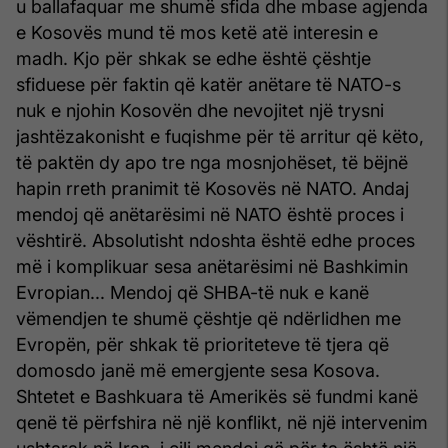
u ballafaquar me shumë sfida dhe mbase agjenda
e Kosovës mund të mos ketë atë interesin e
madh. Kjo për shkak se edhe është çështje
sfiduese për faktin që katër anëtare të NATO-s
nuk e njohin Kosovën dhe nevojitet një trysni
jashtëzakonisht e fuqishme për të arritur që këto,
të paktën dy apo tre nga mosnjohëset, të bëjnë
hapin rreth pranimit të Kosovës në NATO. Andaj
mendoj që anëtarësimi në NATO është proces i
vështirë. Absolutisht ndoshta është edhe proces
më i komplikuar sesa anëtarësimi në Bashkimin
Evropian... Mendoj që SHBA-të nuk e kanë
vëmendjen te shumë çështje që ndërlidhen me
Evropën, për shkak të prioriteteve të tjera që
domosdo janë më emergjente sesa Kosova.
Shtetet e Bashkuara të Amerikës së fundmi kanë
qenë të përfshira në një konflikt, në një intervenim