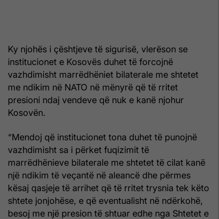
Ky njohës i çështjeve të sigurisë, vlerëson se
institucionet e Kosovës duhet të forcojnë
vazhdimisht marrëdhëniet bilaterale me shtetet
me ndikim në NATO në mënyrë që të rritet
presioni ndaj vendeve që nuk e kanë njohur
Kosovën.
“Mendoj që institucionet tona duhet të punojnë
vazhdimisht sa i përket fuqizimit të
marrëdhënieve bilaterale me shtetet të cilat kanë
një ndikim të veçantë në aleancë dhe përmes
kësaj qasjeje të arrihet që të rritet trysnia tek këto
shtete jonjohëse, e që eventualisht në ndërkohë,
besoj me një presion të shtuar edhe nga Shtetet e