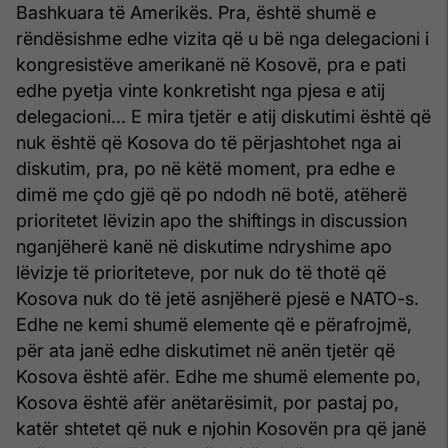
Bashkuara të Amerikës. Pra, është shumë e
rëndësishme edhe vizita që u bë nga delegacioni i
kongresistëve amerikanë në Kosovë, pra e pati
edhe pyetja vinte konkretisht nga pjesa e atij
delegacioni... E mira tjetër e atij diskutimi është që
nuk është që Kosova do të përjashtohet nga ai
diskutim, pra, po në këtë moment, pra edhe e
dimë me çdo gjë që po ndodh në botë, atëherë
prioritetet lëvizin apo the shiftings in discussion
nganjëherë kanë në diskutime ndryshime apo
lëvizje të prioriteteve, por nuk do të thotë që
Kosova nuk do të jetë asnjëherë pjesë e NATO-s.
Edhe ne kemi shumë elemente që e përafrojmë,
për ata janë edhe diskutimet në anën tjetër që
Kosova është afër. Edhe me shumë elemente po,
Kosova është afër anëtarësimit, por pastaj po,
katër shtetet që nuk e njohin Kosovën pra që janë