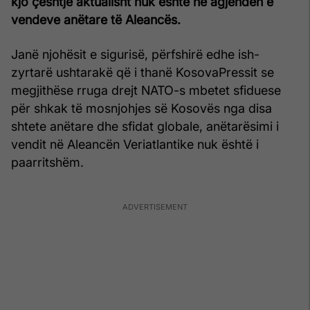
kjo çështje aktualisht nuk është në agjendën e
vendeve anëtare të Aleancës.
Janë njohësit e sigurisë, përfshirë edhe ish-
zyrtarë ushtarakë që i thanë KosovaPressit se
megjithëse rruga drejt NATO-s mbetet sfiduese
për shkak të mosnjohjes së Kosovës nga disa
shtete anëtare dhe sfidat globale, anëtarësimi i
vendit në Aleancën Veriatlantike nuk është i
paarritshëm.