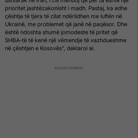
ushtarak në Iran, i cili mendoj që për ta është një
prioritet jashtëzakonisht i madh. Pastaj, ka edhe
çështje të tjera të cilat ndërlidhen me luftën në
Ukrainë, me problemet që janë në paqësor. Dhe
është ndoshta shumë jomodeste të pritet që
SHBA-të të kenë një vëmendje të vazhdueshme
në çështjen e Kosovës”, deklaroi ai.