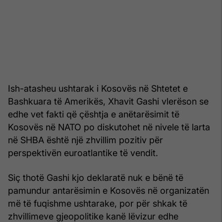
Ish-atasheu ushtarak i Kosovës në Shtetet e
Bashkuara të Amerikës, Xhavit Gashi vlerëson se
edhe vet fakti që çështja e anëtarësimit të
Kosovës në NATO po diskutohet në nivele të larta
në SHBA është një zhvillim pozitiv për
perspektivën euroatlantike të vendit.
Siç thotë Gashi kjo deklaratë nuk e bënë të
pamundur antarësimin e Kosovës në organizatën
më të fuqishme ushtarake, por për shkak të
zhvillimeve gjeopolitike kanë lëvizur edhe