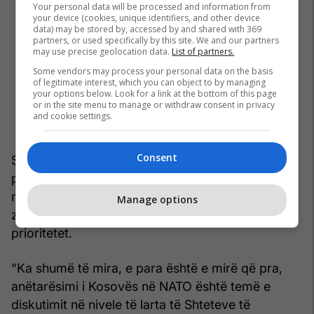
Your personal data will be processed and information from
your device (cookies, unique identifiers, and other device
data) may be stored by, accessed by and shared with 369
partners, or used specifically by this site. We and our partners
may use precise geolocation data.
List of partners.
Some vendors may process your personal data on the basis
of legitimate interest, which you can object to by managing
your options below. Look for a link at the bottom of this page
or in the site menu to manage or withdraw consent in privacy
and cookie settings.
Consent
Siç thotë Gashi kjo deklaratë nuk e bënë të
pamundur antarësimin e Kosovës në organizatën
më të fuqishme ushtarake, por për shkak të
Manage options
zhvillimeve gjeopolitike kanë lëvizur edhe
prioritetet.
“Ka shumë të mira, e para është e mirë që pra,
anëtarësimi i Kosovës në NATO është temë e
diskutimit në nivele të larta të Shteteve të