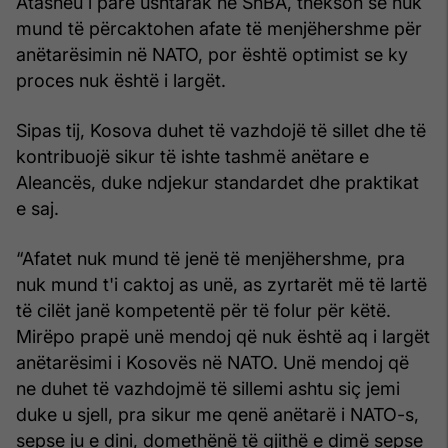
Atasheu i parë ushtarak në ShBA, thekson se nuk
mund të përcaktohen afate të menjëhershme për
anëtarësimin në NATO, por është optimist se ky
proces nuk është i largët.
Sipas tij, Kosova duhet të vazhdojë të sillet dhe të
kontribuojë sikur të ishte tashmë anëtare e
Aleancës, duke ndjekur standardet dhe praktikat
e saj.
“Afatet nuk mund të jenë të menjëhershme, pra
nuk mund t'i caktoj as unë, as zyrtarët më të lartë
të cilët janë kompetentë për të folur për këtë.
Mirëpo prapë unë mendoj që nuk është aq i largët
anëtarësimi i Kosovës në NATO. Unë mendoj që
ne duhet të vazhdojmë të sillemi ashtu siç jemi
duke u sjell, pra sikur me qenë anëtarë i NATO-s,
sepse ju e dini, domethënë të gjithë e dimë sepse