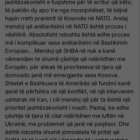
jashtëzakonisht e fuqishme për të arritur që këto,
të paktën dy apo tre nga mosnjohëset, të bëjnë
hapin rreth pranimit të Kosovës në NATO. Andaj
mendoj që anëtarësimi në NATO është proces i
vështirë. Absolutisht ndoshta është edhe proces
më i komplikuar sesa anëtarësimi në Bashkimin
Evropian... Mendoj që SHBA-të nuk e kanë
vëmendjen te shumë çështje që ndërlidhen me
Evropën, për shkak të prioriteteve të tjera që
domosdo janë më emergjente sesa Kosova.
Shtetet e Bashkuara të Amerikës së fundmi kanë
qenë të përfshira në një konflikt, në një intervenim
ushtarak në Iran, i cili mendoj që për ta është një
prioritet jashtëzakonisht i madh. Pastaj, ka edhe
çështje të tjera të cilat ndërlidhen me luftën në
Ukrainë, me problemet që janë në paqësor. Dhe
është ndoshta shumë jomodeste të pritet që