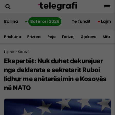
Ballina
Botërori 2026
Të fundit
Lajme
Prishtina
Prizreni
Peja
Ferizaj
Gjakova
Mitrov
Lajme
>
Kosovë
​Ekspertët: Nuk duhet dekurajuar
nga deklarata e sekretarit Ruboi
lidhur me anëtarësimin e Kosovës
në NATO