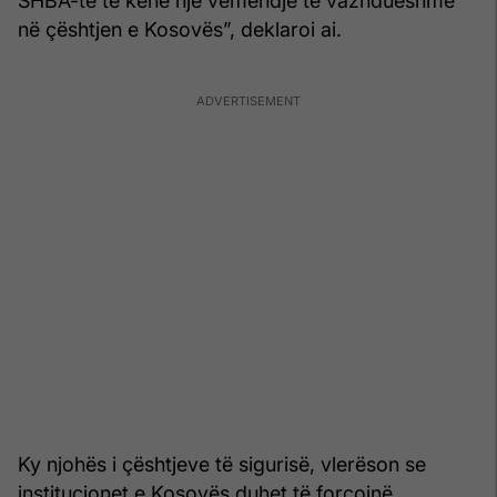
SHBA-të të kenë një vëmendje të vazhdueshme
në çështjen e Kosovës”, deklaroi ai.
Ky njohës i çështjeve të sigurisë, vlerëson se
institucionet e Kosovës duhet të forcojnë