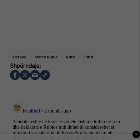
Kosova
Marco Rubio
Nato
Shba
×