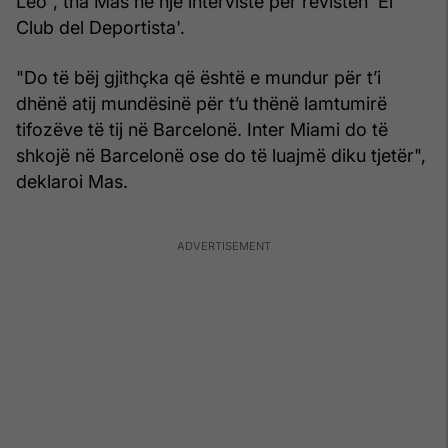
Leo”, tha Mas në një intervistë për revistën 'El
Club del Deportista'.
"Do të bëj gjithçka që është e mundur për t’i
dhënë atij mundësinë për t’u thënë lamtumirë
tifozëve të tij në Barcelonë. Inter Miami do të
shkojë në Barcelonë ose do të luajmë diku tjetër",
deklaroi Mas.