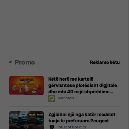
Promo
Reklamo këtu
Këtë herë me kartelë
gërvishtëse plotësisht digjitale
dhe mbi 40 mijë shpërblime
instant!
Meridian
Zgjidhni një nga katër modelet
tuaja të preferuara Peugeot
Peugot Kosova