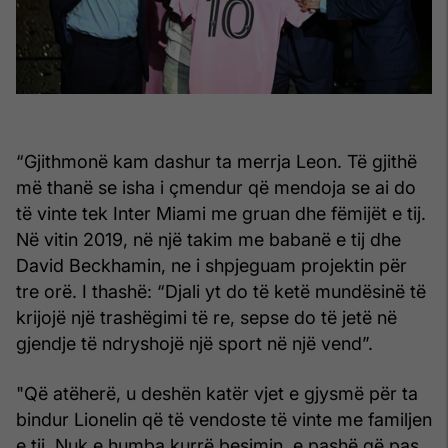
“Gjithmonë kam dashur ta merrja Leon. Të gjithë
më thanë se isha i çmendur që mendoja se ai do
të vinte tek Inter Miami me gruan dhe fëmijët e tij.
Në vitin 2019, në një takim me babanë e tij dhe
David Beckhamin, ne i shpjeguam projektin për
tre orë. I thashë: “Djali yt do të ketë mundësinë të
krijojë një trashëgimi të re, sepse do të jetë në
gjendje të ndryshojë një sport në një vend”.
"Që atëherë, u deshën katër vjet e gjysmë për ta
bindur Lionelin që të vendoste të vinte me familjen
e tij. Nuk e humba kurrë besimin, e pashë që pas