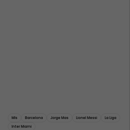
Mls
Barcelona
Jorge Mas
Lionel Messi
La Liga
Inter Miami