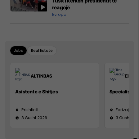
Tusk i kërkon presidentit të
reagojë
Evropa
Jobs
Real Estate
ALTINBAS
Elkos
Asistente e Shitjes
Specialist Mi
Prishtinë
Ferizaj
8 Gusht 2026
3 Gusht 20