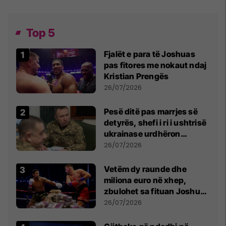
Top 5
Fjalët e para të Joshuas
pas fitores me nokaut ndaj
Kristian Prengës
26/07/2026
Pesë ditë pas marrjes së
detyrës, shefi i ri i ushtrisë
ukrainase urdhëron
kontroll të madh
26/07/2026
Vetëm dy raunde dhe
miliona euro në xhep,
zbulohet sa fituan Joshua
e Prenga
26/07/2026