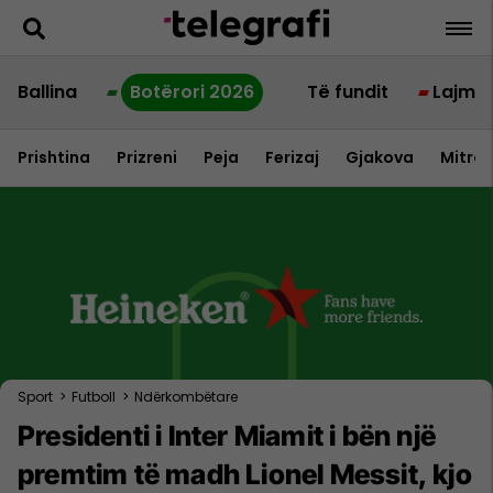
Ballina
Botërori 2026
Të fundit
Lajme
Prishtina
Prizreni
Peja
Ferizaj
Gjakova
Mitrov
Sport
>
Futboll
>
Ndërkombëtare
Presidenti i Inter Miamit i bën një
premtim të madh Lionel Messit, kjo