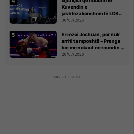
Gjithçka që ndodhi në
Kuvendin e
jashtëzakonshëm të LDK-
së
30/07/2026
E rrëzoi Joshuan, por nuk
arriti ta mposhtë – Prenga
bie me nokaut në raundin e
dytë
26/07/2026