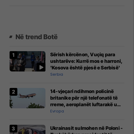
Në trend Botë
Sërish kërcënon, Vuçiq para
ushtarëve: Kurrë mos e harroni,
'Kosova është pjesë e Serbisë'
Serbia
14-vjeçari ndihmon policinë
britanike për një telefonatë të
rreme, aeroplanët luftarakë u
ngritën në ajër për të
Evropa
interceptuar fluturaken e Qatar
Airways që po shkonte drejt
Ukrainasit sulmohen në Poloni -
Mançesterit