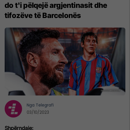
do t'i pëlqejë argjentinasit dhe
tifozëve të Barcelonës
Nga
Telegrafi
03/10/2023