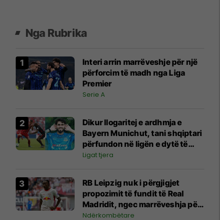
Nga Rubrika
Interi arrin marrëveshje për një
përforcim të madh nga Liga
Premier
Serie A
Dikur llogaritej e ardhmja e
Bayern Munichut, tani shqiptari
përfundon në ligën e dytë të
Tajlandës
Ligat tjera
RB Leipzig nuk i përgjigjet
propozimit të fundit të Real
Madridit, ngec marrëveshja për
Yan Diomande
Ndërkombëtare