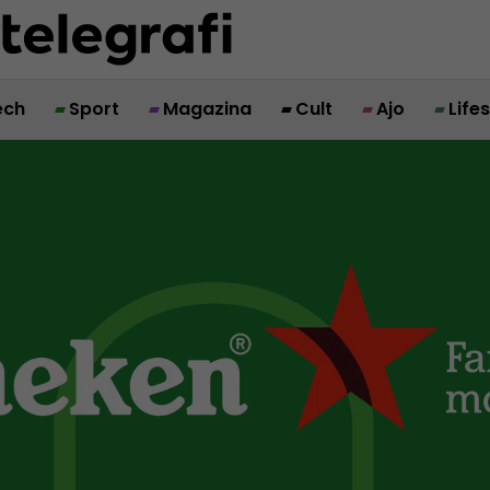
ech
Sport
Magazina
Cult
Ajo
Life