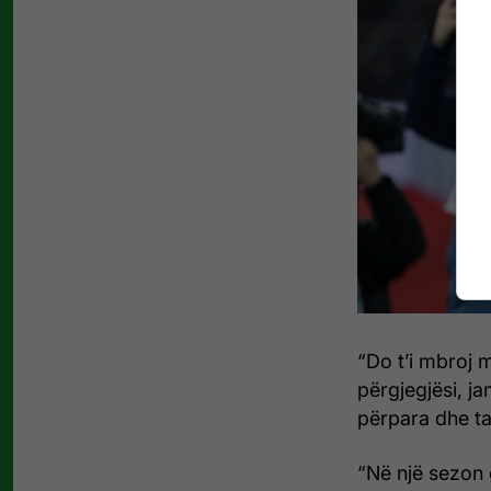
“Do t’i mbroj 
përgjegjësi, j
përpara dhe ta
“Në një sezon 