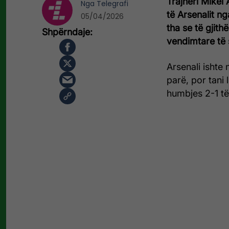
Trajneri Mikel 
Nga
Telegrafi
të Arsenalit n
05/04/2026
tha se të gjith
vendimtare të 
Arsenali ishte 
parë, por tani 
humbjes 2-1 të