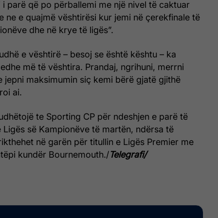
i parë që po përballemi me një nivel të caktuar
e ne e quajmë vështirësi kur jemi në çerekfinale të
onëve dhe në krye të ligës”.
iudhë e vështirë – besoj se është kështu – ka
 edhe më të vështira. Prandaj, ngrihuni, merrni
e jepni maksimumin siç kemi bërë gjatë gjithë
oi ai.
 udhëtojë te Sporting CP për ndeshjen e parë të
ë Ligës së Kampionëve të martën, ndërsa të
ikthehet në garën për titullin e Ligës Premier me
htëpi kundër Bournemouth./
Telegrafi/