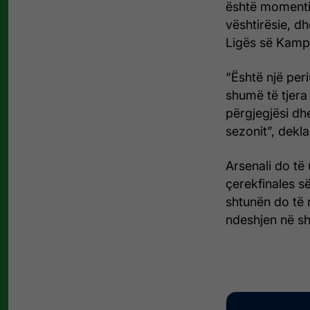
është momenti 
vështirësie, dh
Ligës së Kampi
“Është një per
shumë të tjera
përgjegjësi dh
sezonit”, deklar
Arsenali do të
çerekfinales s
shtunën do të r
ndeshjen në s