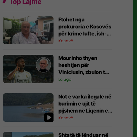
Top Lajme
Ftohet nga
prokuroria e Kosovës
për krime lufte, ish-
gjenerali serb thotë
Kosovë
se dikush e tradhtoi
në Beograd
Mourinho thyen
heshtjen për
Viniciusin, zbulon të
ardhmen e brazilianit
La Liga
Not e varka ilegale në
burimin e ujit të
pijshëm në Liqenin e
Batllavës
Kosovë
Shtatë të lënduar në