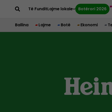
Të Fundit
Lajme lokale
Botërori 2026
Ballina
Lajme
Botë
Ekonomi
T