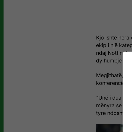
Kjo ishte hera
ekip i një kat
ndaj Nottingha
dy humbje radh
Megjithatë, Art
konferencën p
"Unë i dua loj
mënyra se si po
tyre ndoshta as