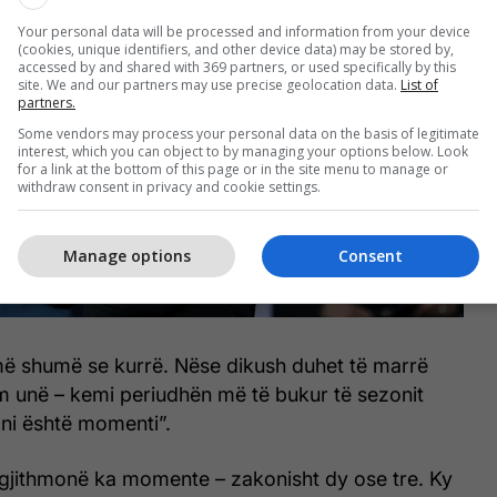
Your personal data will be processed and information from your device
(cookies, unique identifiers, and other device data) may be stored by,
accessed by and shared with 369 partners, or used specifically by this
site. We and our partners may use precise geolocation data.
List of
partners.
Some vendors may process your personal data on the basis of legitimate
interest, which you can object to by managing your options below. Look
for a link at the bottom of this page or in the site menu to manage or
withdraw consent in privacy and cookie settings.
Manage options
Consent
më shumë se kurrë. Nëse dikush duhet të marrë
am unë – kemi periudhën më të bukur të sezonit
ni është momenti”.
gjithmonë ka momente – zakonisht dy ose tre. Ky