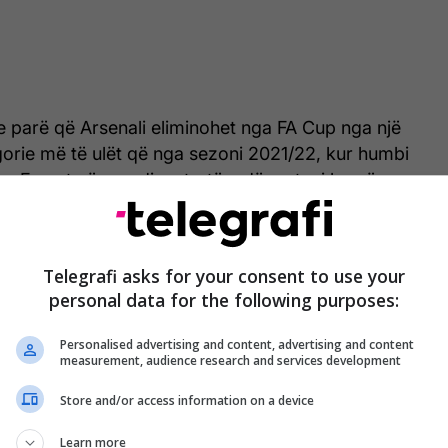
 e parë që Arsenali eliminohet nga FA Cup nga një
egorie më të ulët që nga sezoni 2021/22, kur humbi
m Forest në raundin e tretë, ndërsa tani ka pësuar
azi në të gjitha garat për herë të parë këtë sezon.
eta mbrojti mentalitetin e lojtarëve të tij në
Telegrafi asks for your consent to use your
ër shtyp pas ndeshjes.
personal data for the following purposes:
tarët e mi. Ajo që kanë bërë për nëntë muaj,
Personalised advertising and content, advertising and content
 sakrifikojnë trupin e tyre për gjithçka, disa prej
measurement, audience research and services development
 nuk duhej të ishin sot këtu”.
Store and/or access information on a device
Learn more