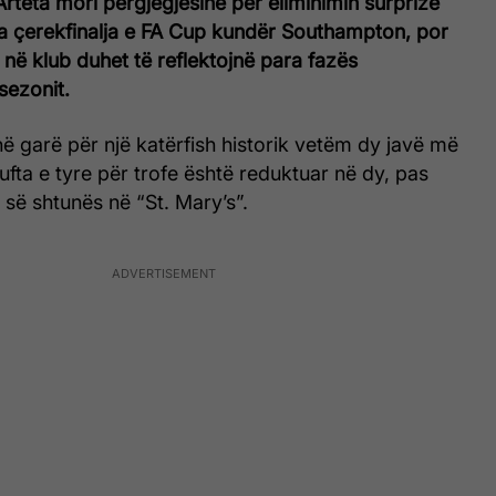
Arteta mori përgjegjësinë për eliminimin surprizë
ga çerekfinalja e FA Cup kundër Southampton, por
ë në klub duhet të reflektojnë para fazës
sezonit.
në garë për një katërfish historik vetëm dy javë më
lufta e tyre për trofe është reduktuar në dy, pas
 së shtunës në “St. Mary’s”.