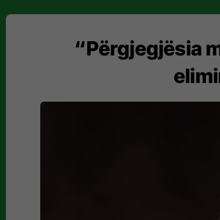
“Përgjegjësia m
elimi