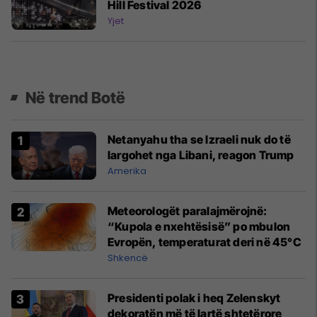
Hill Festival 2026
Yjet
Në trend Botë
Netanyahu tha se Izraeli nuk do të
largohet nga Libani, reagon Trump
Amerika
Meteorologët paralajmërojnë:
“Kupola e nxehtësisë” po mbulon
Evropën, temperaturat deri në 45°C
Shkencë
Presidenti polak i heq Zelenskyt
dekoratën më të lartë shtetërore