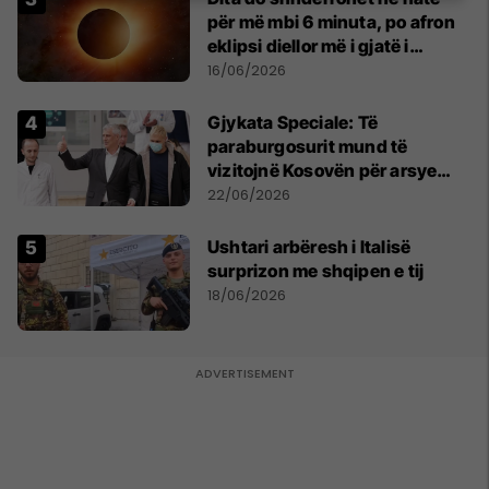
për më mbi 6 minuta, po afron
eklipsi diellor më i gjatë i
shekullit të 21-të
16/06/2026
​Gjykata Speciale: Të
paraburgosurit mund të
vizitojnë Kosovën për arsye
humanitare
22/06/2026
Ushtari arbëresh i Italisë
surprizon me shqipen e tij
18/06/2026