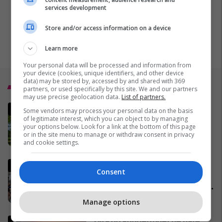
services development
Store and/or access information on a device
Learn more
Your personal data will be processed and information from
your device (cookies, unique identifiers, and other device
data) may be stored by, accessed by and shared with 369
Top 5
partners, or used specifically by this site. We and our partners
may use precise geolocation data.
List of partners.
5 pemë që ekspertët
Some vendors may process your personal data on the basis
këshillojnë të mos i mbillni
of legitimate interest, which you can object to by managing
your options below. Look for a link at the bottom of this page
kurrë në oborr
or in the site menu to manage or withdraw consent in privacy
22/06/2026
and cookie settings.
Studentët serbë vizituan
Consent
Kosovën: Na kanë gënjyer,
bashkëkombësit tanë s’janë të
shtypur
21/06/2026
Manage options
Dita do shndërrohet në natë