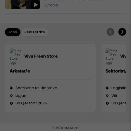
Evropa
Jobs
Real Estate
Viva Fresh Store
Viva 
Arkatar/e
Sektorist/e
Shërbime te Klientëve
Logjistikë
Lipjan
Viti
30 Qershor 2026
30 Qersho