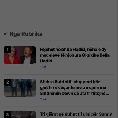
Nga Rubrika
Fejohet Yolanda Hadid, nëna e dy
modeleve të njohura Gigi dhe Bella
Hadid
Yjet
Sfida e Butrintit, shqiptari bën
gjestin e veçantë me tre djem me
Sindromin Down që ata t’i fitojnë
100 mijë eurot
Yjet
Tri gjërat që duhet t’i dini për Sunny