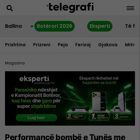
Ballina
Botërori 2026
Eksperti
Të fu
Prishtina
Prizreni
Peja
Ferizaj
Gjakova
Mitrov
Magazina
Performancë bombë e Tunës me