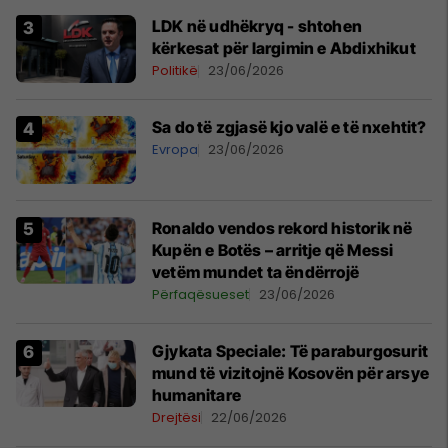
LDK në udhëkryq - shtohen
kërkesat për largimin e Abdixhikut
Politikë
23/06/2026
Sa do të zgjasë kjo valë e të nxehtit?
Evropa
23/06/2026
Ronaldo vendos rekord historik në
Kupën e Botës – arritje që Messi
vetëm mundet ta ëndërrojë
Përfaqësueset
23/06/2026
​Gjykata Speciale: Të paraburgosurit
mund të vizitojnë Kosovën për arsye
humanitare
Drejtësi
22/06/2026