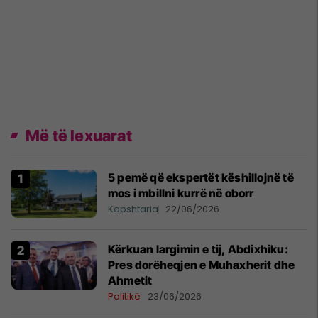
Më të lexuarat
5 pemë që ekspertët këshillojnë të
mos i mbillni kurrë në oborr
Kopshtaria
22/06/2026
Kërkuan largimin e tij, Abdixhiku:
Pres dorëheqjen e Muhaxherit dhe
Ahmetit
Politikë
23/06/2026