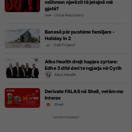
ndihmon njerëzit të jetojnë më
gjatë?
Onze Recovery
Banesë për pushime familjare -
Holiday In 2
Edil Project
Alba Health drejt hapjes zyrtare:
Edhe 3 ditë deri te ngjarja në Cyrih
Alba Health
Derivate FALAS në Shell, vetëm me
Interex
Shell