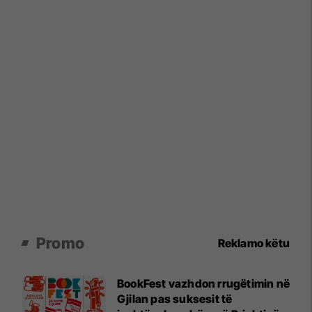
Promo
Reklamo këtu
BookFest vazhdon rrugëtimin në
Gjilan pas suksesit të