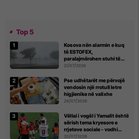
Top 5
Kosova nën alarmin e kuq
të ESTOFEX,
paralajmërohen stuhi të
fuqishme me breshër dhe
21/07/2026
erëra të forta
Pse udhëtarët me përvojë
vendosin një rrotull letre
higjienike në valixhe
20/07/2026
Vëllai i vogël i Yamalit është
sërish tema kryesore e
rrjeteve sociale - vodhi
vëmendjen pas finales së
20/07/2026