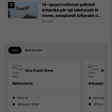
14-vjeçari ndihmon policinë
britanike për një telefonatë të
rreme, aeroplanët luftarakë u
ngritën në ajër për të
Evropa
interceptuar fluturaken e Qatar
Airways që po shkonte drejt
Mançesterit
Jobs
Real Estate
Viva Fresh Store
Viva F
Sektorist/e
Arkatar/e
Ferizaj
Ferizaj
31 Korrik 2026
31 Korrik 20