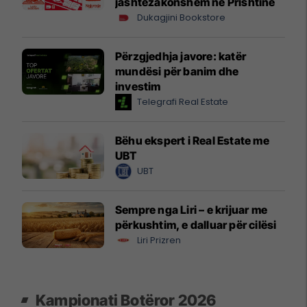
jashtëzakonshëm në Prishtinë
Dukagjini Bookstore
Përzgjedhja javore: katër
mundësi për banim dhe
investim
Telegrafi Real Estate
Bëhu ekspert i Real Estate me
UBT
UBT
Sempre nga Liri – e krijuar me
përkushtim, e dalluar për cilësi
Liri Prizren
Kampionati Botëror 2026