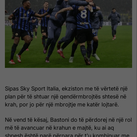
Sipas Sky Sport Italia, ekziston me të vërtetë një
plan për të shtuar një qendërmbrojtës shtesë në
krah, por jo për një mbrojtje me katër lojtarë.
Në vend të kësaj, Bastoni do të përdorej në një rol
më të avancuar në krahun e majtë, ku ai aq
shpesh është parë përpara për t'u kombinuar me