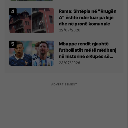
Kupës së Botës
Rama: Shtëpia në "Rrugën
A" është ndërtuar pa leje
dhe në pronë komunale
22/07/2026
Mbappe rendit gjashtë
futbollistët më të mëdhenj
në historinë e Kupës së
Botës, Messi mbetet i dyti
23/07/2026