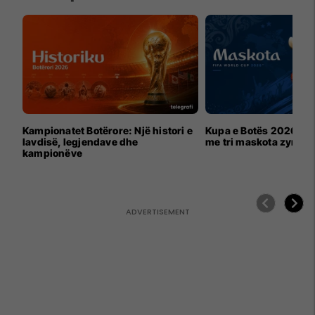
Kampionatet Botërore: Një histori e
Kupa e Botës 2026 për
lavdisë, legjendave dhe
me tri maskota zyrtar
kampionëve