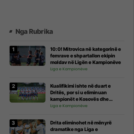
Nga Rubrika
10:0! Mitrovica në kategorinë e
femrave e shpartallon ekipin
moldav në Ligën e Kampionëve
Liga e Kampionëve
Kualifikimi ishte në duart e
Dritës, por si u eliminuan
kampionët e Kosovës dhe
humbën mundësinë për 1.7
Liga e Kampionëve
milionë euro?
Drita eliminohet në mënyrë
dramatike nga Liga e