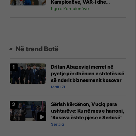
Kampionëve, VAR-i dhe
penalltia në minutat shtesë
Liga e Kampionëve
fatale për gjilanasit
Në trend Botë
Dritan Abazoviqi merret në
pyetje për dhënien e shtetësisë
së nderit biznesmenit kosovar
Mali i Zi
Sërish kërcënon, Vuçiq para
ushtarëve: Kurrë mos e harroni,
'Kosova është pjesë e Serbisë'
Serbia