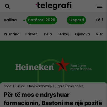
Ballina
Botërori 2026
Eksperti
Të fu
Prishtina
Prizreni
Peja
Ferizaj
Gjakova
Mitrov
Sport
>
Futboll
>
Ndërkombëtare
>
Liga e Kampionëve
Për të mos e ndryshuar
formacionin, Bastoni me një pozitë