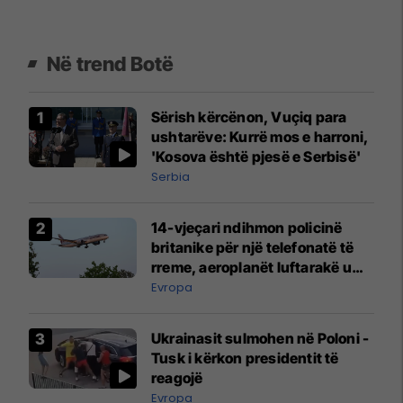
Në trend Botë
Sërish kërcënon, Vuçiq para
ushtarëve: Kurrë mos e harroni,
'Kosova është pjesë e Serbisë'
Serbia
14-vjeçari ndihmon policinë
britanike për një telefonatë të
rreme, aeroplanët luftarakë u
ngritën në ajër për të
Evropa
interceptuar fluturaken e Qatar
Airways që po shkonte drejt
Ukrainasit sulmohen në Poloni -
Mançesterit
Tusk i kërkon presidentit të
reagojë
Evropa