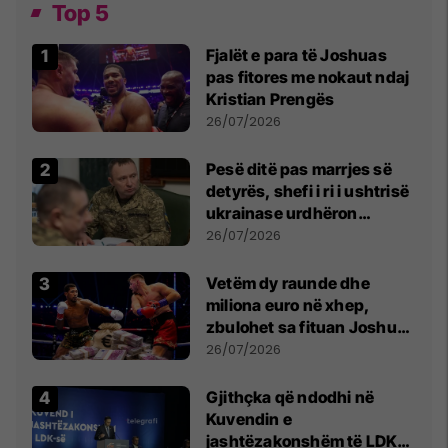
Top 5
Fjalët e para të Joshuas
pas fitores me nokaut ndaj
Kristian Prengës
26/07/2026
Pesë ditë pas marrjes së
detyrës, shefi i ri i ushtrisë
ukrainase urdhëron
kontroll të madh
26/07/2026
Vetëm dy raunde dhe
miliona euro në xhep,
zbulohet sa fituan Joshua
e Prenga
26/07/2026
Gjithçka që ndodhi në
Kuvendin e
jashtëzakonshëm të LDK-