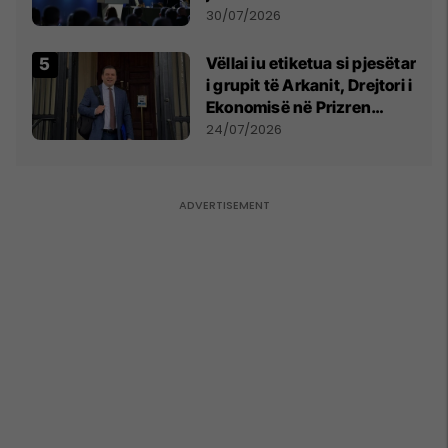
së
30/07/2026
Vëllai iu etiketua si pjesëtar
i grupit të Arkanit, Drejtori i
Ekonomisë në Prizren
mohon pretendimet
24/07/2026