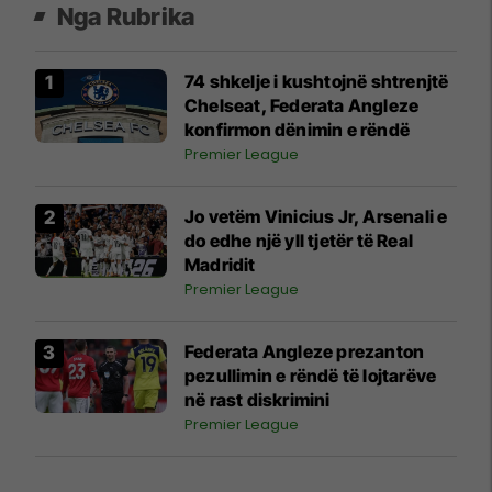
Nga Rubrika
74 shkelje i kushtojnë shtrenjtë
Chelseat, Federata Angleze
konfirmon dënimin e rëndë
Premier League
Jo vetëm Vinicius Jr, Arsenali e
do edhe një yll tjetër të Real
Madridit
Premier League
Federata Angleze prezanton
pezullimin e rëndë të lojtarëve
në rast diskrimini
Premier League