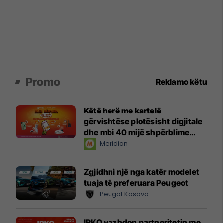
Promo
Reklamo këtu
Këtë herë me kartelë
gërvishtëse plotësisht digjitale
dhe mbi 40 mijë shpërblime
instant!
Meridian
Zgjidhni një nga katër modelet
tuaja të preferuara Peugeot
Peugot Kosova
IPKO vazhdon partneritetin me