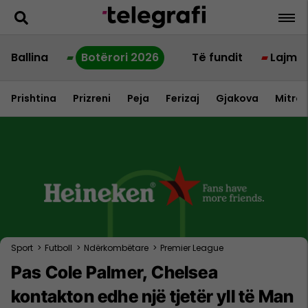
Ballina
Botërori 2026
Të fundit
Lajme
Prishtina
Prizreni
Peja
Ferizaj
Gjakova
Mitrov
Sport
>
Futboll
>
Ndërkombëtare
>
Premier League
Pas Cole Palmer, Chelsea
kontakton edhe një tjetër yll të Man