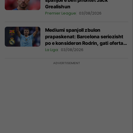
spanjoll e bën prioritet Jack
Grealishun
Premier League
03/08/2026
Mediumi spanjoll zbulon
prapaskenat: Barcelona seriozisht
po e konsideron Rodrin, gati oferta
50-milionëshe
La Liga
03/08/2026