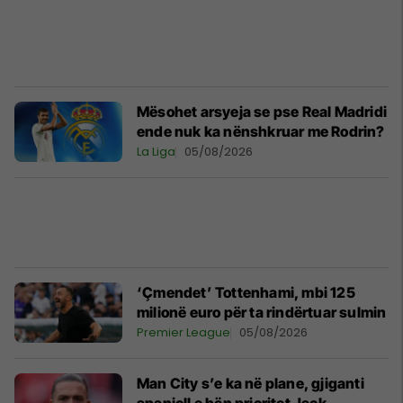
Mësohet arsyeja se pse Real Madridi
ende nuk ka nënshkruar me Rodrin?
La Liga
05/08/2026
‘Çmendet’ Tottenhami, mbi 125
milionë euro për ta rindërtuar sulmin
Premier League
05/08/2026
Man City s’e ka në plane, gjiganti