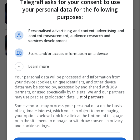
Telegrafi asks for your consent to use
Barcelona rivalizon Realin në garë
your personal data for the following
për Rodrin
purposes:
La Liga
29/07/2026
Personalised advertising and content, advertising and
content measurement, audience research and
Rodri i etur për t’iu bashkuar Real
services development
Madridit
La Liga
20/07/2026
Store and/or access information on a device
Learn more
1
Your personal data will be processed and information from
your device (cookies, unique identifiers, and other device
data) may be stored by, accessed by and shared with 369
partners, or used specifically by this site. We and our partners
may use precise geolocation data.
List of partners.
Some vendors may process your personal data on the basis
of legitimate interest, which you can object to by managing
your options below. Look for a link at the bottom of this page
or in the site menu to manage or withdraw consent in privacy
and cookie settings.