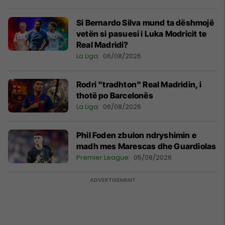
Si Bernardo Silva mund ta dëshmojë
vetën si pasuesi i Luka Modricit te
Real Madridi?
La Liga
06/08/2026
Rodri "tradhton" Real Madridin, i
thotë po Barcelonës
La Liga
06/08/2026
Phil Foden zbulon ndryshimin e
madh mes Marescas dhe Guardiolas
Premier League
05/08/2026