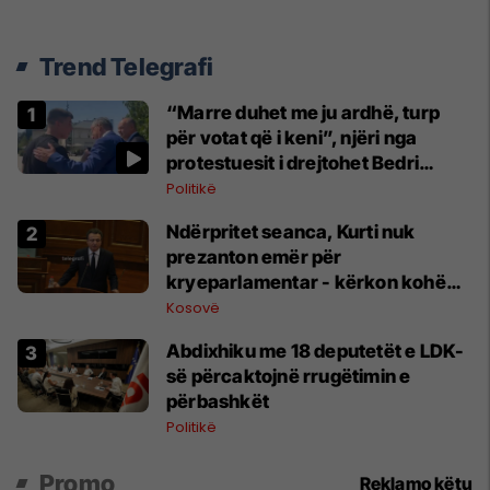
Trend Telegrafi
“Marre duhet me ju ardhë, turp
për votat që i keni”, njëri nga
protestuesit i drejtohet Bedri
Hamzës
Politikë
Ndërpritet seanca, Kurti nuk
prezanton emër për
kryeparlamentar - kërkon kohë
shtesë për marrëveshje politike
Kosovë
Abdixhiku me 18 deputetët e LDK-
së përcaktojnë rrugëtimin e
përbashkët
Politikë
Promo
Reklamo këtu