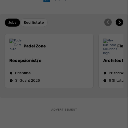
Jobs
Real Estate
Padel Zone
Flex 
Recepsionist/e
Architect
Prishtine
Prishtinë
31 Gusht 2026
6 Shtator 