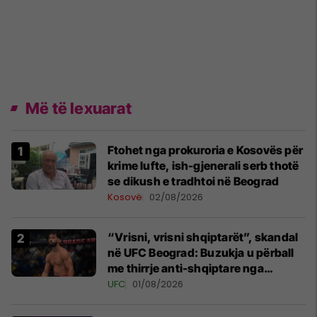
Më të lexuarat
Ftohet nga prokuroria e Kosovës për
krime lufte, ish-gjenerali serb thotë
se dikush e tradhtoi në Beograd
Kosovë
02/08/2026
“Vrisni, vrisni shqiptarët”, skandal
në UFC Beograd: Buzukja u përball
me thirrje anti-shqiptare nga
tribunat
UFC
01/08/2026