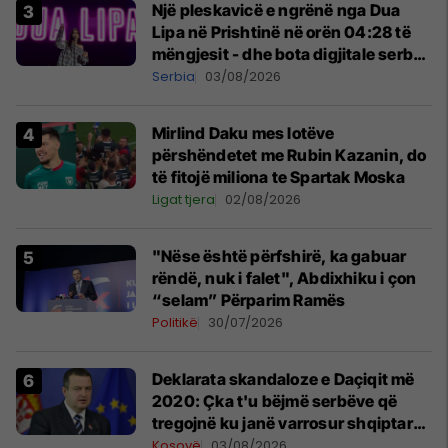
Një pleskavicë e ngrënë nga Dua
Lipa në Prishtinë në orën 04:28 të
mëngjesit - dhe bota digjitale serbe
shpall gjendjen e luftës
Serbia
03/08/2026
Mirlind Daku mes lotëve
përshëndetet me Rubin Kazanin, do
të fitojë miliona te Spartak Moska
Ligat tjera
02/08/2026
"Nëse është përfshirë, ka gabuar
rëndë, nuk i falet", Abdixhiku i çon
“selam” Përparim Ramës
Politikë
30/07/2026
​Deklarata skandaloze e Daçiqit më
2020: Çka t'u bëjmë serbëve që
tregojnë ku janë varrosur shqiptarët
në Serbi
Kosovë
03/08/2026