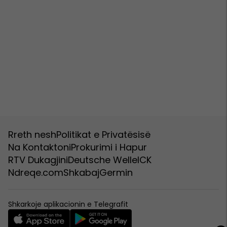
Rreth nesh
Politikat e Privatësisë
Na Kontaktoni
Prokurimi i Hapur
RTV Dukagjini
Deutsche Welle
ICK
Ndreqe.com
Shkabaj
Germin
Shkarkoje aplikacionin e Telegrafit