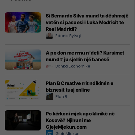
Si Bernardo Silva mund ta dëshmojë
vetën si pasuesi i Luka Modricit te
Real Madridi?
Edonis Bytyqi
A po don me rrnu n’deti? Kursimet
mund t’ju sjellin një banesë
Banka Ekonomike
Plan B Creative rrit ndikimin e
biznesit tuaj online
Plan B
Po kërkoni mjek apo klinikë në
Kosovë? Njihuni me
GjejeMjekun.com
GjejeMjekun