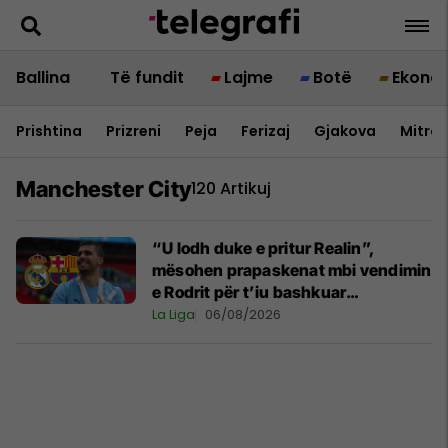
Ballina
Të fundit
Lajme
Botë
Ekono
Prishtina
Prizreni
Peja
Ferizaj
Gjakova
Mitrov
Manchester City
120 Artikuj
“U lodh duke e pritur Realin”,
mësohen prapaskenat mbi vendimin
e Rodrit për t’iu bashkuar
Barcelonës
La Liga
06/08/2026