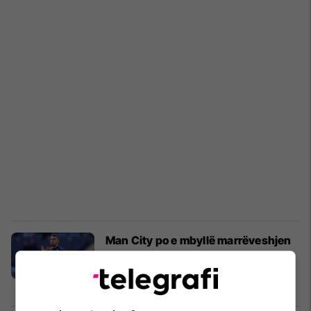
Man City po e mbyllë marrëveshjen
me pasuesin e Rodrit, kushton mbi
100 milionë euro
Premier League
29/07/2026