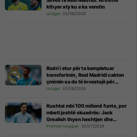
Silvës te Real Madridi: Ai është
kthyer aty ku e ka vendin
La Liga
02/08/2026
Rodri i etur për ta kompletuar
transferimin, Real Madridi cakton
çmimin sa do të investojë për
spanjollin
La Liga
02/08/2026
Kushtoi mbi 100 milionë funte, por
mbeti jashtë skuadrës: Jack
Grealish thyen heshtjen dhe
shpjegon prapaskenat
Premier League
30/07/2026