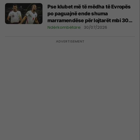
Pse klubet më të mëdha të Evropës
po paguajnë ende shuma
marramendëse për lojtarët mbi 30
vjeç?
Ndërkombëtare
30/07/2026