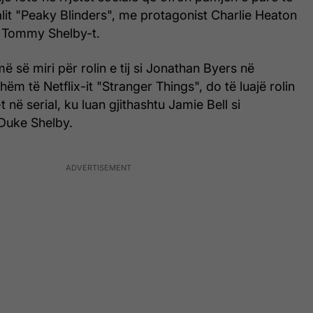
alit "Peaky Blinders", me protagonist Charlie Heaton
të Tommy Shelby-t.
ë së miri për rolin e tij si Jonathan Byers në
hëm të Netflix-it "Stranger Things", do të luajë rolin
 në serial, ku luan gjithashtu Jamie Bell si
, Duke Shelby.