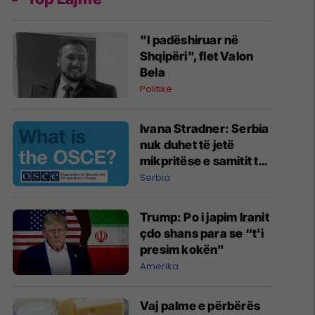
"I padëshiruar në
Shqipëri", flet Valon
Bela
Politikë
Ivana Stradner: Serbia
nuk duhet të jetë
mikpritëse e samitit të
ardhshëm të OSBE-së
Serbia
Trump: Po i japim Iranit
çdo shans para se “t'i
presim kokën"
Amerika
Vaj palme e përbërës