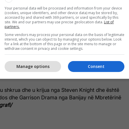
uftës së Dytë Botërore, ndërsa rindërtimi i
Your personal data will be processed and information from your device
katërruar gjatë Blitz-it, fillon të përshpejtohet.
(cookies, unique identifiers, and other device data) may be stored by,
accessed by and shared with 369 partners, or used specifically by this
site. We and our partners may use precise geolocation data.
List of
në serial u bashkohen Jessica Brown Findlay
partners.
 Lynch ("The Day of the Jackal") dhe Lucy
Some vendors may process your personal data on the basis of legitimate
reophonic").
interest, which you can object to by managing your options below. Look
for a link at the bottom of this page or in the site menu to manage or
withdraw consent in privacy and cookie settings.
i nuk është caktuar ende, por në Mbretërinë e
hfaqet premierë në BBC iPlayer dhe BBC One,
Manage options
Consent
r e botës do të jetë në gjendje ta shikojë atë në
u shkrua dhe u krijua nga Steven Knight dhe është
os dhe Garrison Drama nga Banijay në Mbretërinë
grafi/