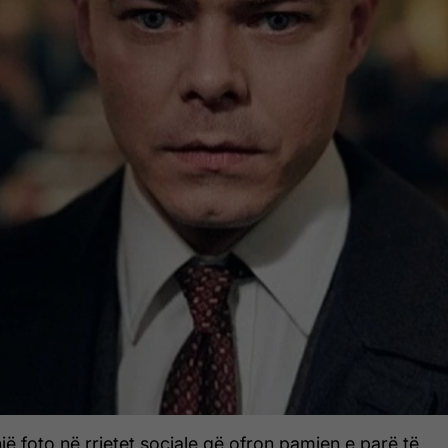
një foto në rrjetet sociale që ofron pamjen e parë të