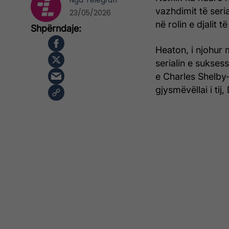
Nga
Telegrafi
vazhdimit të seri
23/05/2026
në rolin e djalit 
Heaton, i njohur m
serialin e suksess
e Charles Shelby-t
gjysmëvëllai i tij