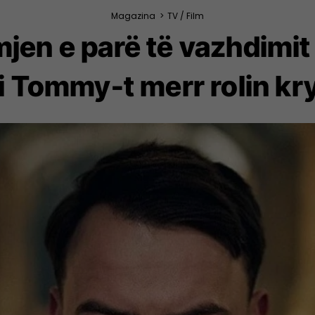
Magazina
>
TV / Film
mjen e parë të vazhdimit 
i i Tommy-t merr rolin kr