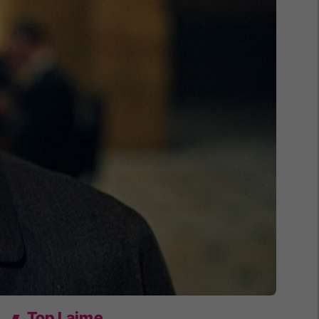
Top Lajme