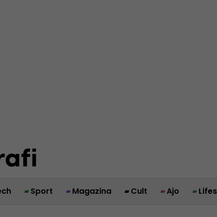
ech
Sport
Magazina
Cult
Ajo
Life