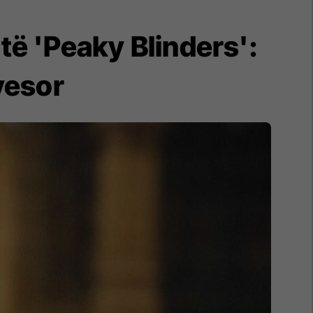
të 'Peaky Blinders':
yesor