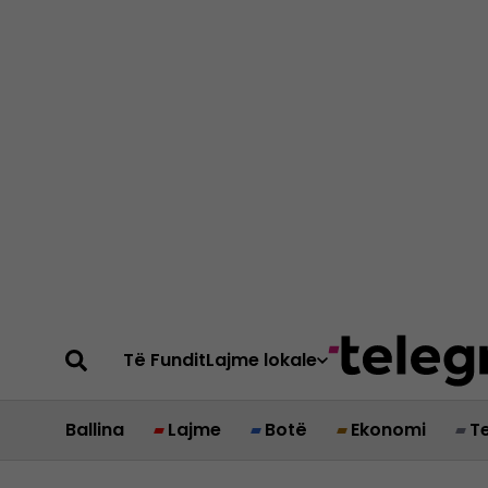
Të Fundit
Lajme lokale
Ballina
Lajme
Botë
Ekonomi
T