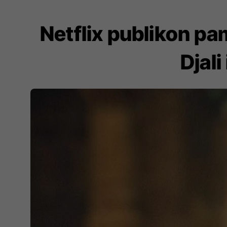
Netflix publikon pa
Djal