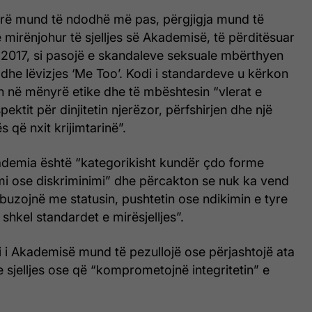
arë mund të ndodhë më pas, përgjigja mund të
e mirënjohur të sjelljes së Akademisë, të përditësuar
ti 2017, si pasojë e skandaleve seksuale mbërthyen
e dhe lëvizjes ‘Me Too’. Kodi i standardeve u kërkon
en në mënyrë etike dhe të mbështesin “vlerat e
ktit për dinjitetin njerëzor, përfshirjen dhe një
 që nxit krijimtarinë”.
ademia është “kategorikisht kundër çdo forme
i ose diskriminimi” dhe përcakton se nuk ka vend
abuzojnë me statusin, pushtetin ose ndikimin e tyre
shkel standardet e mirësjelljes”.
i i Akademisë mund të pezullojë ose përjashtojë ata
e sjelljes ose që “komprometojnë integritetin” e