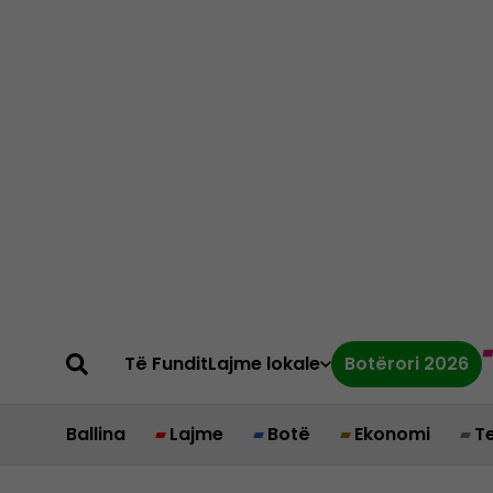
Të Fundit
Lajme lokale
Botërori 2026
Ballina
Lajme
Botë
Ekonomi
T