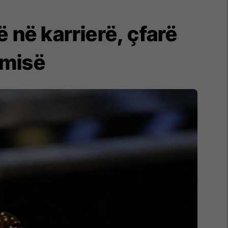
 në karrierë, çfarë
emisë