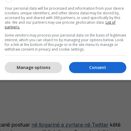
Your personal data will be processed and information from your device
(cookies, unique identifiers, and other device data) may be stored by,
accessed by and shared with 369 partners, or used specifically by this
site. We and our partners may use precise geolocation data.
List of
partners.
Some vendors may process your personal data on the basis of legitimate
interest, which you can object to by managing your options below. Look
for a link at the bottom of this page or in the site menu to manage or
withdraw consent in privacy and cookie settings.
Manage options
Consent
 kanë postuar
në llogarinë e zyrtare në Twitter
këtë