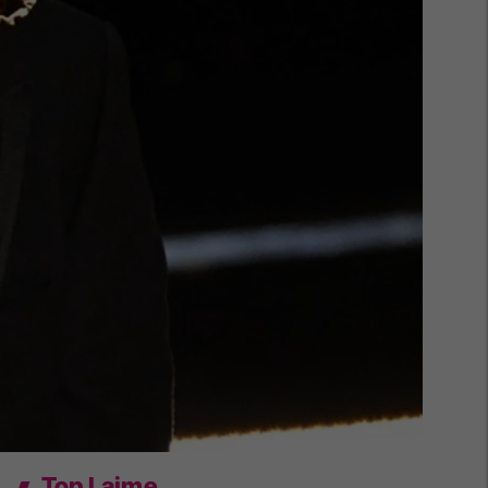
Top Lajme