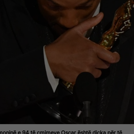
emoninë e 94 të çmimeve Oscar është diçka për të