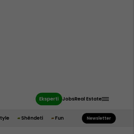
Eksperti
Jobs
Real Estate
style
Shëndeti
Fun
Newsletter