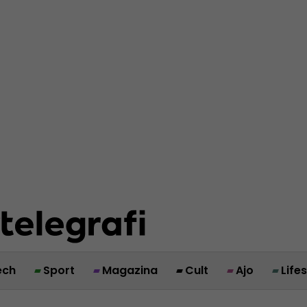
ech
Sport
Magazina
Cult
Ajo
Life