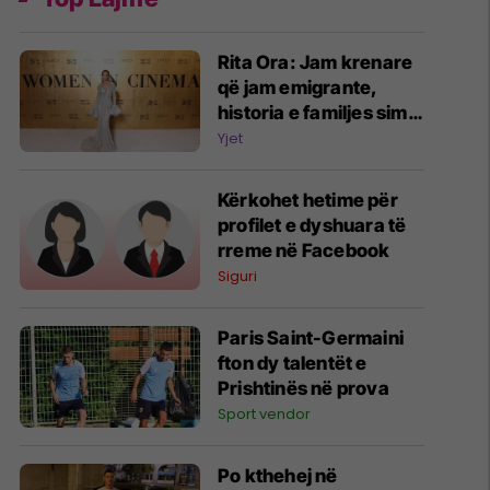
Rita Ora: Jam krenare
që jam emigrante,
historia e familjes sime
më ka bërë më të fortë
Yjet
Kërkohet hetime për
profilet e dyshuara të
rreme në Facebook
Siguri
Paris Saint-Germaini
fton dy talentët e
Prishtinës në prova
Sport vendor
Po kthehej në