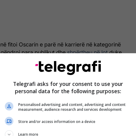
onë fitoi Oscarin e parë në karrierë në kategorinë
’, qëndroi para publikut dhe
shpërtheu në lot
duke
 incidentin. Megjithatë, dihet se Akademia e Arteve
Filmit ka udhëzime strikte në kodin e saj të sjelljes
skutueshme nëse statuja do të mbetet në duart e tij.
Telegrafi asks for your consent to use your
personal data for the following purposes:
Personalised advertising and content, advertising and content
measurement, audience research and services development
Store and/or access information on a device
Learn more