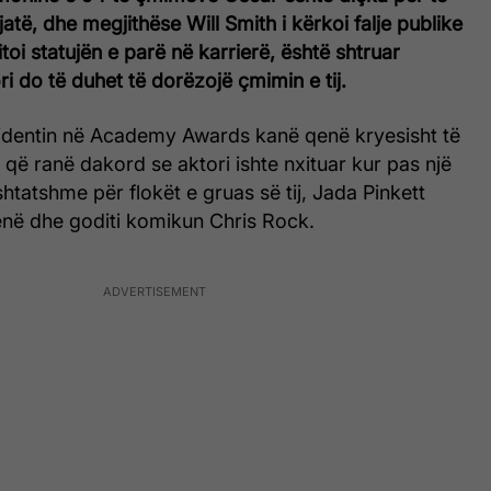
 gjatë, dhe megjithëse Will Smith i kërkoi falje publike
toi statujën e parë në karrierë, është shtruar
ri do të duhet të dorëzojë çmimin e tij.
identin në Academy Awards kanë qenë kryesisht të
ë ranë dakord se aktori ishte nxituar kur pas një
htatshme për flokët e gruas së tij, Jada Pinkett
enë dhe goditi komikun Chris Rock.