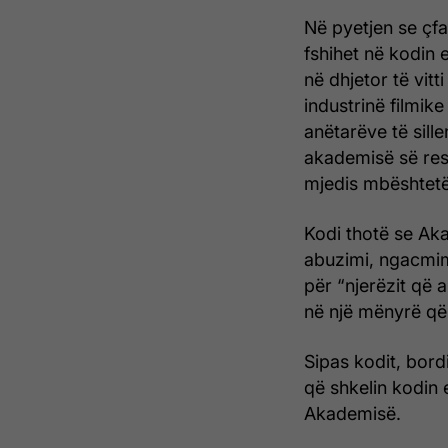
Në pyetjen se çf
fshihet në kodin 
në dhjetor të vit
industrinë filmik
anëtarëve të sill
akademisë së respe
mjedis mbështetës
Kodi thotë se Ak
abuzimi, ngacmim
për “njerëzit që 
në një mënyrë që 
Sipas kodit, bord
që shkelin kodin 
Akademisë.