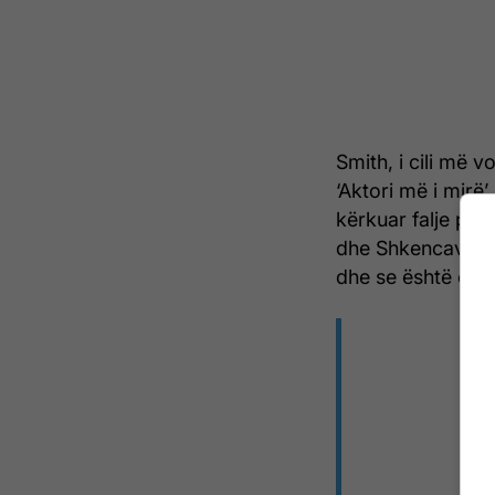
Smith, i cili më v
‘Aktori më i mirë
kërkuar falje për
dhe Shkencave të 
dhe se është e di