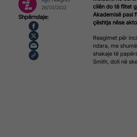
Nga
Telegrafi
cilën do të flitet
28/03/2022
Akademisë pasi fi
çështja nëse akto
Reagimet për inc
ndara, me shumë q
shakaje të papërs
Smith, doli në sk