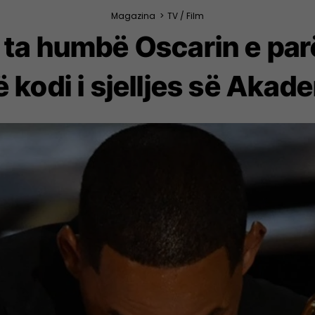
Magazina
>
TV / Film
ta humbë Oscarin e parë
ë kodi i sjelljes së Akad