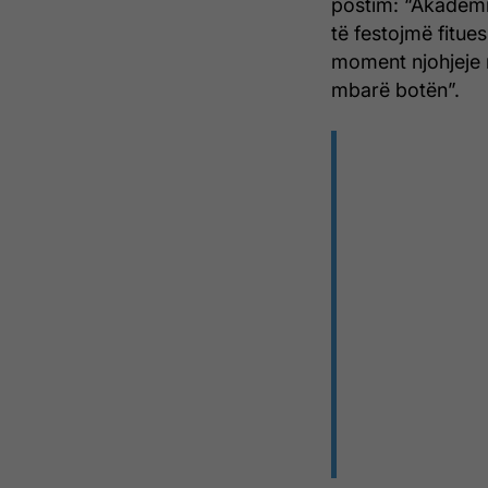
postim: “Akademia
të festojmë fitues
moment njohjeje n
mbarë botën”.