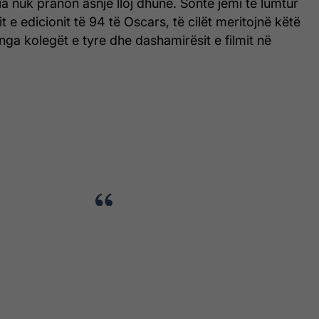
 nuk pranon asnjë lloj dhune. Sonte jemi të lumtur
it e edicionit të 94 të Oscars, të cilët meritojnë këtë
ga kolegët e tyre dhe dashamirësit e filmit në