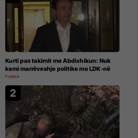
Kurti pas takimit me Abdixhikun: Nuk
kemi marrëveshje politike me LDK-në
Politikë