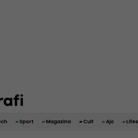
ech
Sport
Magazina
Cult
Ajo
Life