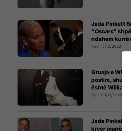
Jada Pinkett 
“Oscars” shpët
ndahem kurrë 
Yjet
10/12/2023
Gruaja e Will S
postim, shumë 
është William
Yjet
08/12/2023
Jada Pinkett S
kryer marrëdh