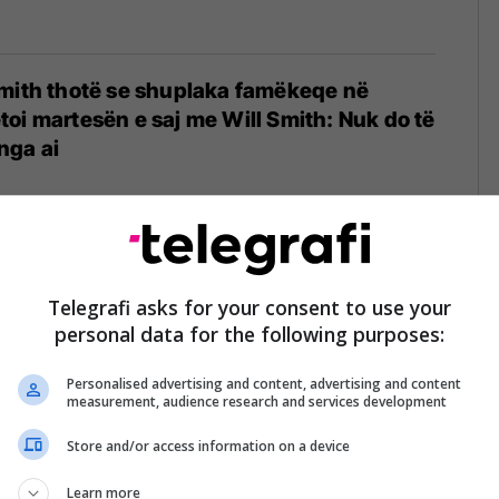
Smith thotë se shuplaka famëkeqe në
oi martesën e saj me Will Smith: Nuk do të
nga ai
mithit përmend emrin e vërtetë të tij në një
kanë ngelur të habitur sepse emri i tij nuk
Telegrafi asks for your consent to use your
personal data for the following purposes:
Personalised advertising and content, advertising and content
measurement, audience research and services development
Store and/or access information on a device
mith reagon ashpër pas akuzave që Will ka
ënie me Duane Martin
Learn more