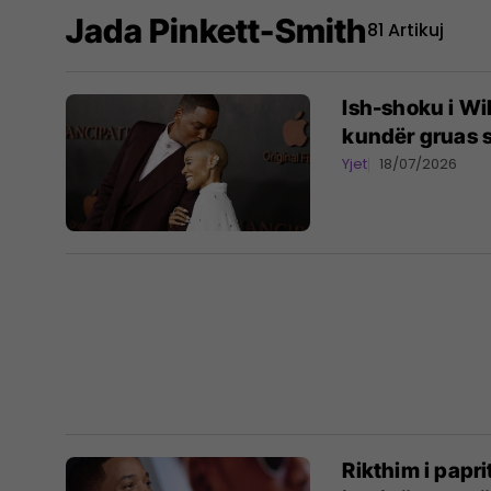
Jada Pinkett-Smith
81 Artikuj
Ish-shoku i Wi
kundër gruas s
Yjet
18/07/2026
Rikthim i papri