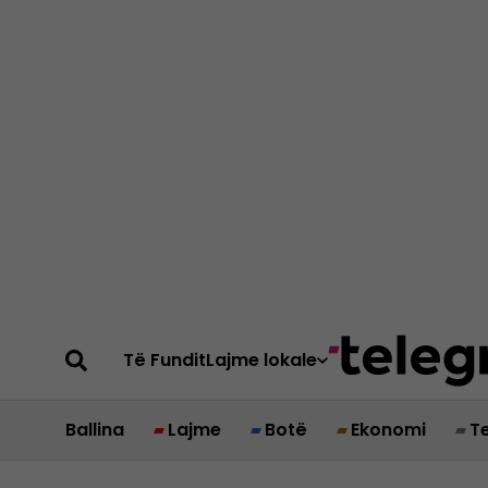
Të Fundit
Lajme lokale
Ballina
Lajme
Botë
Ekonomi
T