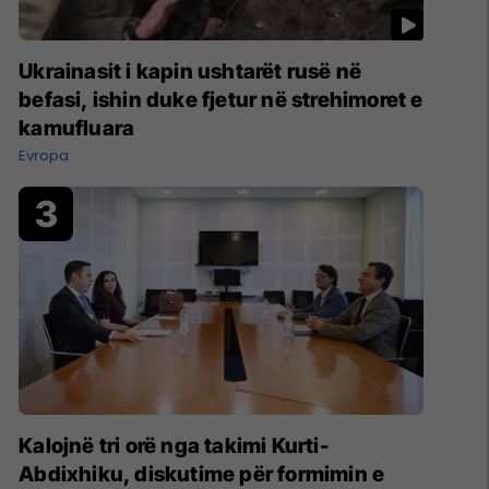
Ukrainasit i kapin ushtarët rusë në
befasi, ishin duke fjetur në strehimoret e
kamufluara
Evropa
Kalojnë tri orë nga takimi Kurti-
Abdixhiku, diskutime për formimin e