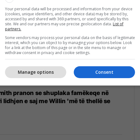
Your personal data will be processed and information from your device
(cookies, unique identifiers, and other device data) may be stored by,
accessed by and shared with 369 partners, or used specifically by this
site. We and our partners may use precise geolocation data.
List of
partners.
Some vendors may process your personal data on the basis of legitimate
interest, which you can object to by managing your options below. Look
for a link at the bottom of this page or in the site menu to manage or
withdraw consent in privacy and cookie settings.
Manage options
Consent
Smith pranon se shuplaka famëkeqe në
 lidhjen e saj me Willin 'më të thellë se