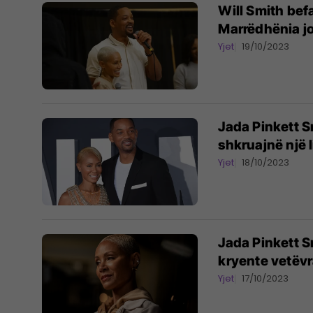
Will Smith bef
Marrëdhënia jo
Yjet
19/10/2023
Jada Pinkett S
shkruajnë një 
Yjet
18/10/2023
Jada Pinkett S
kryente vetëvr
Yjet
17/10/2023