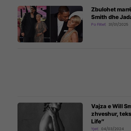
Zbulohet marrë
Smith dhe Jad
Po Flitet
31/01/2025
Vajza e Will S
zhveshur, tek
Life”
Yjet
04/03/2024