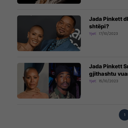
Jada Pinkett dh
shtëpi?
Yjet
17/10/2023
Jada Pinkett 
gjithashtu vua
Yjet
15/10/2023
1