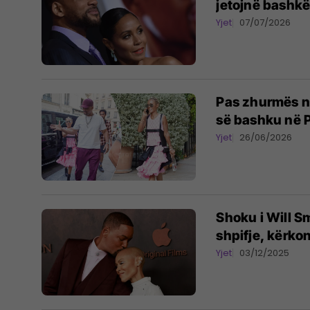
jetojnë bashk
Yjet
07/07/2026
Pas zhurmës në
së bashku në P
Yjet
26/06/2026
Shoku i Will S
shpifje, kërko
Yjet
03/12/2025