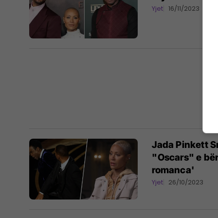
Yjet
16/11/2023
Jada Pinkett 
"Oscars" e bëri
romanca'
Yjet
26/10/2023