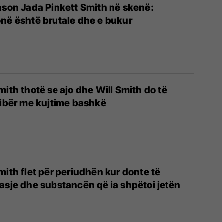
ason Jada Pinkett Smith në skenë:
në është brutale dhe e bukur
mith thotë se ajo dhe Will Smith do të
libër me kujtime bashkë
mith flet për periudhën kur donte të
asje dhe substancën që ia shpëtoi jetën