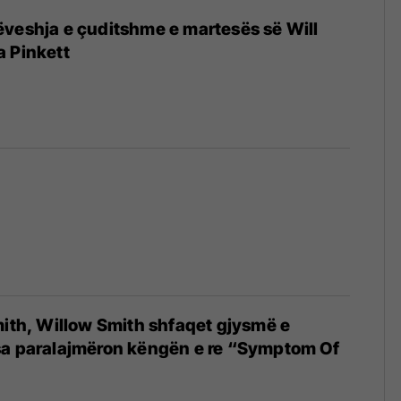
veshja e çuditshme e martesës së Will
a Pinkett
mith, Willow Smith shfaqet gjysmë e
sa paralajmëron këngën e re “Symptom Of