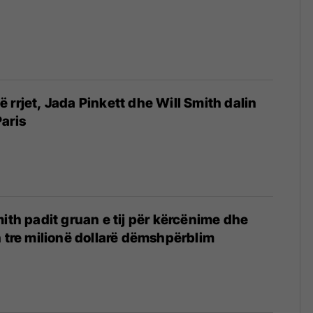
ë
 rrjet, Jada Pinkett dhe Will Smith dalin
aris
mith padit gruan e tij për kërcënime dhe
n tre milionë dollarë dëmshpërblim