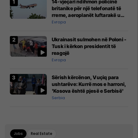
14-vjeçari ndihmon policinë
britanike për një telefonatë të
rreme, aeroplanët luftarakë u
ngritën në ajër për të
Evropa
interceptuar fluturaken e Qatar
Airways që po shkonte drejt
Ukrainasit sulmohen në Poloni -
Mançesterit
Tusk i kërkon presidentit të
reagojë
Evropa
Sërish kërcënon, Vuçiq para
ushtarëve: Kurrë mos e harroni,
'Kosova është pjesë e Serbisë'
Serbia
Jobs
Real Estate