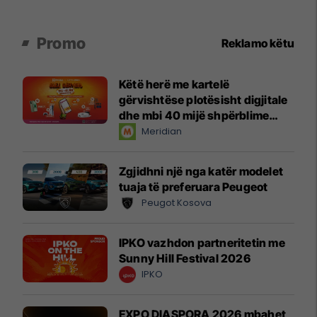
Promo
Reklamo këtu
Këtë herë me kartelë
gërvishtëse plotësisht digjitale
dhe mbi 40 mijë shpërblime
instant!
Meridian
Zgjidhni një nga katër modelet
tuaja të preferuara Peugeot
Peugot Kosova
IPKO vazhdon partneritetin me
Sunny Hill Festival 2026
IPKO
EXPO DIASPORA 2026 mbahet