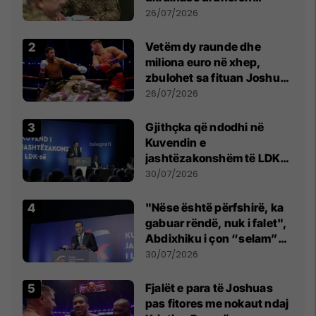
kontroll të madh
26/07/2026
Vetëm dy raunde dhe
miliona euro në xhep,
zbulohet sa fituan Joshua
e Prenga
26/07/2026
Gjithçka që ndodhi në
Kuvendin e
jashtëzakonshëm të LDK-
së
30/07/2026
"Nëse është përfshirë, ka
gabuar rëndë, nuk i falet",
Abdixhiku i çon “selam”
Përparim Ramës
30/07/2026
Fjalët e para të Joshuas
pas fitores me nokaut ndaj