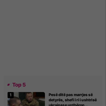
Top 5
Pesë ditë pas marrjes së
detyrës, shefi i ri i ushtrisë
ukrainase urdhëron