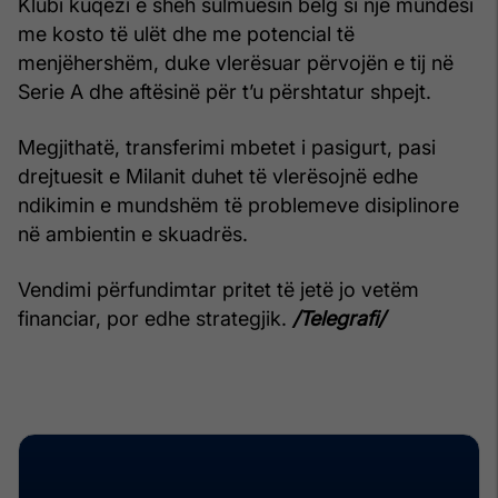
Klubi kuqezi e sheh sulmuesin belg si një mundësi
me kosto të ulët dhe me potencial të
menjëhershëm, duke vlerësuar përvojën e tij në
Serie A dhe aftësinë për t’u përshtatur shpejt.
Megjithatë, transferimi mbetet i pasigurt, pasi
drejtuesit e Milanit duhet të vlerësojnë edhe
ndikimin e mundshëm të problemeve disiplinore
në ambientin e skuadrës.
Vendimi përfundimtar pritet të jetë jo vetëm
financiar, por edhe strategjik.
/Telegrafi/