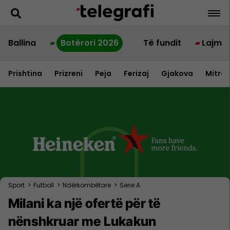
Ballina
Botërori 2026
Të fundit
Lajme
Prishtina
Prizreni
Peja
Ferizaj
Gjakova
Mitrov
Sport
>
Futboll
>
Ndërkombëtare
>
Serie A
Milani ka një ofertë për të
nënshkruar me Lukakun