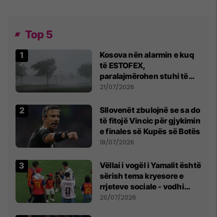
Top 5
Kosova nën alarmin e kuq
të ESTOFEX,
paralajmërohen stuhi të
fuqishme me breshër dhe
21/07/2026
erëra të forta
Sllovenët zbulojnë se sa do
të fitojë Vincic për gjykimin
e finales së Kupës së Botës
18/07/2026
Vëllai i vogël i Yamalit është
sërish tema kryesore e
rrjeteve sociale - vodhi
vëmendjen pas finales së
20/07/2026
Kupës së Botës