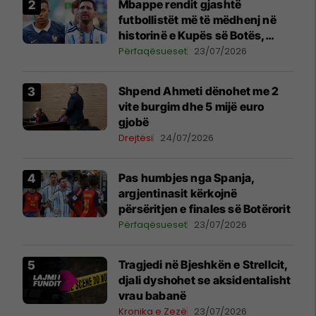
Mbappe rendit gjashtë
futbollistët më të mëdhenj në
historinë e Kupës së Botës,
Messi mbetet i dyti
Përfaqësueset
23/07/2026
Shpend Ahmeti dënohet me 2
vite burgim dhe 5 mijë euro
gjobë
Drejtësi
24/07/2026
Pas humbjes nga Spanja,
argjentinasit kërkojnë
përsëritjen e finales së Botërorit
Përfaqësueset
23/07/2026
Tragjedi në Bjeshkën e Strellcit,
djali dyshohet se aksidentalisht
vrau babanë
Kronika e Zezë
23/07/2026