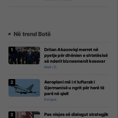
Në trend Botë
Dritan Abazoviqi merret në
pyetje për dhënien e shtetësisë
së nderit biznesmenit kosovar
Mali i Zi
Aeroplani më i ri luftarak i
Gjermanisë u ngrit për herë të
parë në qiell
Evropa
Pas nisjes së dialogut strategjik