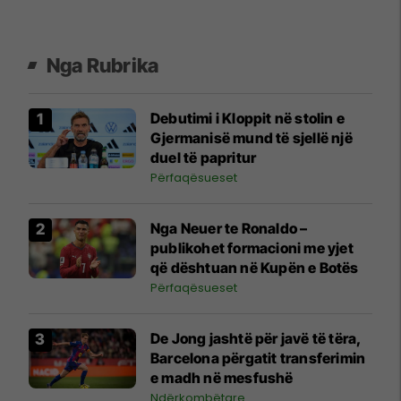
Nga Rubrika
Debutimi i Kloppit në stolin e
Gjermanisë mund të sjellë një
duel të papritur
Përfaqësueset
Nga Neuer te Ronaldo –
publikohet formacioni me yjet
që dështuan në Kupën e Botës
Përfaqësueset
De Jong jashtë për javë të tëra,
Barcelona përgatit transferimin
e madh në mesfushë
Ndërkombëtare