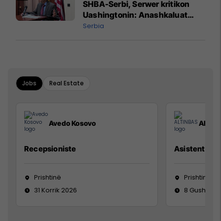
SHBA-Serbi, Serwer kritikon
Uashingtonin: Anashkaluat
Banjskën, sulmin ndaj KFOR-it
Serbia
dhe rrëmbimin e Policëve të
Kosovës
Jobs
Real Estate
Avedo Kosovo
ALTIN
Recepsioniste
Asistente e S
Prishtinë
Prishtinë
31 Korrik 2026
8 Gusht 20