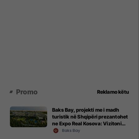
Promo
Reklamo këtu
Baks Bay, projekti me i madh
turistik në Shqipëri prezantohet
ne Expo Real Kosova: Vizitoni
shtandin dhe zbuloni
Baks Bay
mundësitë e investimit