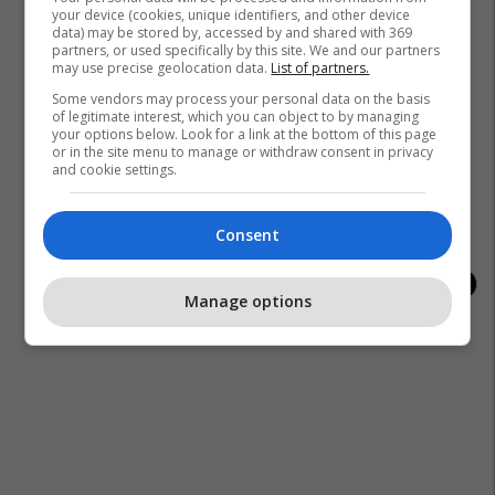
your device (cookies, unique identifiers, and other device
data) may be stored by, accessed by and shared with 369
partners, or used specifically by this site. We and our partners
may use precise geolocation data.
List of partners.
Some vendors may process your personal data on the basis
of legitimate interest, which you can object to by managing
your options below. Look for a link at the bottom of this page
or in the site menu to manage or withdraw consent in privacy
and cookie settings.
Kampionatet Botërore: Një histori e
Kupa e Botës 2026 për
lavdisë, legjendave dhe
me tri maskota zyrtar
kampionëve
Consent
Manage options