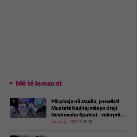
Më të lexuarat
Përplasje në studio, panelisti
Mustafë Kadriaj mësyn drejt
Nexhmedin Spahiut - ndërpritet
transmetimi
Kosovë
23/07/2026