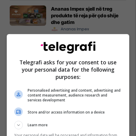
Ananas Impex sjell në treg
produkte të reja për çdo shije
dhe gatim
Ananas Impex
Maturant, puno nga shtëpia!
Studio Siguri Kibernetike ose
Programim
Telegrafi asks for your consent to use
Cacttus Education
your personal data for the following
purposes:
Oferta e Korrikut në FAFA Sun
Fafa Resorts
Personalised advertising and content, advertising and
content measurement, audience research and
services development
Store and/or access information on a device
Kampionati Botëror 2026
Learn more
Your personal data will be processed and information from