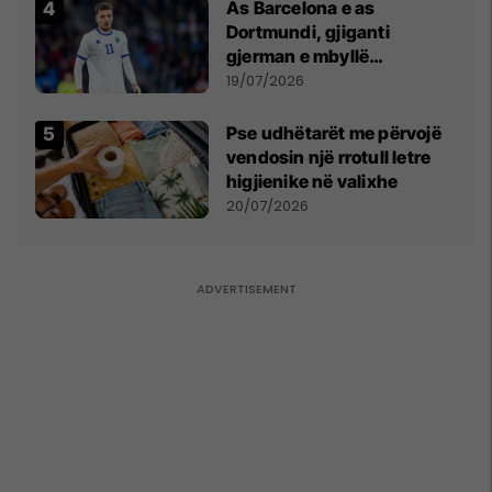
As Barcelona e as
Dortmundi, gjiganti
gjerman e mbyllë
marrëveshjen për Fisnik
19/07/2026
Asllanin
Pse udhëtarët me përvojë
vendosin një rrotull letre
higjienike në valixhe
20/07/2026