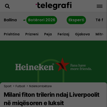
Ballina
Botërori 2026
Eksperti
Të fu
Prishtina
Prizreni
Peja
Ferizaj
Gjakova
Mitrov
Sport
>
Futboll
>
Ndërkombëtare
Milani fiton trilerin ndaj Liverpoolit
në miqësoren e luksit