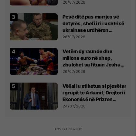
26/07/2026
Pesë ditë pas marrjes së
detyrës, shefi i ri i ushtrisë
ukrainase urdhëron
kontroll të madh
26/07/2026
Vetëm dy raunde dhe
miliona euro në xhep,
zbulohet sa fituan Joshua
e Prenga
26/07/2026
Vëllai iu etiketua si pjesëtar
i grupit të Arkanit, Drejtori i
Ekonomisë në Prizren
mohon pretendimet
24/07/2026