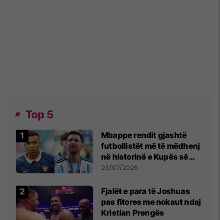
Top 5
Mbappe rendit gjashtë
futbollistët më të mëdhenj
në historinë e Kupës së
Botës, Messi mbetet i dyti
23/07/2026
Fjalët e para të Joshuas
pas fitores me nokaut ndaj
Kristian Prengës