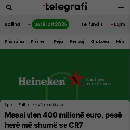
Ballina
Botërori 2026
Të fundit
Lajme
Prishtina
Prizreni
Peja
Ferizaj
Gjakova
Mitrov
Sport
>
Futboll
>
Ndërkombëtare
Messi vlen 400 milionë euro, pesë
herë më shumë se CR7