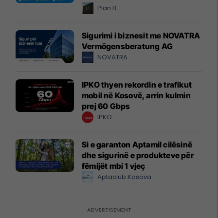
Plan B
Sigurimi i biznesit me NOVATRA
Vermögensberatung AG
NOVATRA
IPKO thyen rekordin e trafikut
mobil në Kosovë, arrin kulmin
prej 60 Gbps
IPKO
Si e garanton Aptamil cilësinë
dhe sigurinë e produkteve për
fëmijët mbi 1 vjeç
Aptaclub Kosova