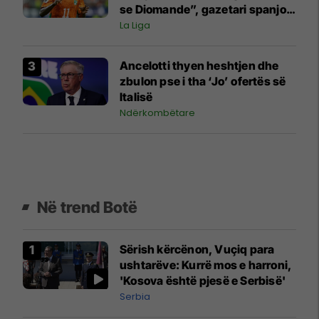
se Diomande”, gazetari spanjoll
godet Real Madridin
La Liga
Ancelotti thyen heshtjen dhe
zbulon pse i tha ‘Jo’ ofertës së
Italisë
Ndërkombëtare
Në trend Botë
Sërish kërcënon, Vuçiq para
ushtarëve: Kurrë mos e harroni,
'Kosova është pjesë e Serbisë'
Serbia