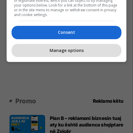
of legitimate interest, which you can object to by managing
your options below. Look for a link at the bottom of this page
or in the site menu to manage or withdraw consent in privacy
and cookie settings.
Consent
Manage options
Promo
Reklamo këtu
Plan B – reklamoni biznesin tuaj
aty ku është audienca shqiptare
në Zvicër