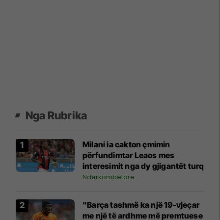
Nga Rubrika
Milani ia cakton çmimin
përfundimtar Leaos mes
interesimit nga dy gjigantët turq
Ndërkombëtare
"Barça tashmë ka një 19-vjeçar
me një të ardhme më premtuese