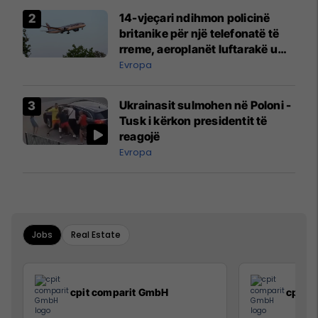
14-vjeçari ndihmon policinë
britanike për një telefonatë të
rreme, aeroplanët luftarakë u
ngritën në ajër për të
Evropa
interceptuar fluturaken e Qatar
Airways që po shkonte drejt
Ukrainasit sulmohen në Poloni -
Mançesterit
Tusk i kërkon presidentit të
reagojë
Evropa
Jobs
Real Estate
cpit comparit GmbH
cpit 