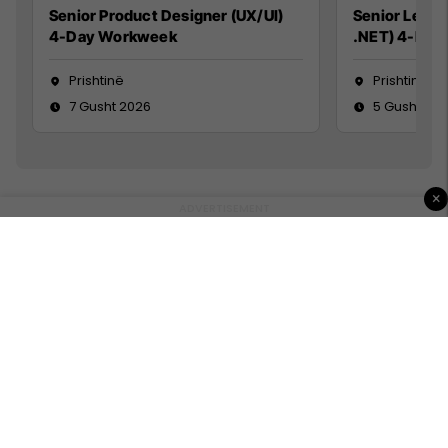
Senior Product Designer (UX/UI)
Senior Lead 
4-Day Workweek
.NET) 4-Day
Prishtinë
Prishtinë
7 Gusht 2026
5 Gusht 20
×