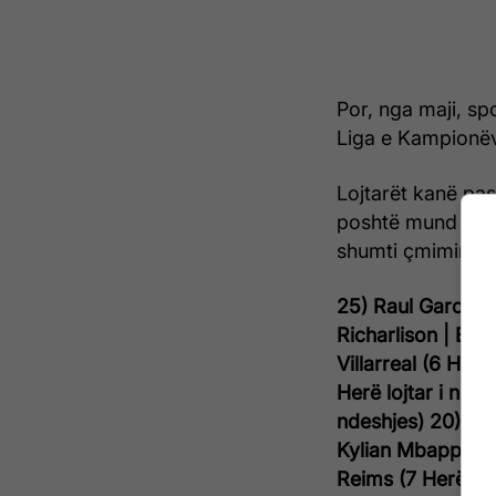
Por, nga maji, sp
Liga e Kampionëv
Lojtarët kanë pas
poshtë mund të shi
shumti çmimin e l
25) Raul Garcia | 
Richarlison | Ever
Villarreal (6 Herë 
Herë lojtar i ndes
ndeshjes)
20) Ang
Kylian Mbappe | P
Reims (7 Herë loj