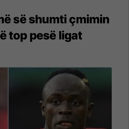
 më së shumti çmimin
në top pesë ligat