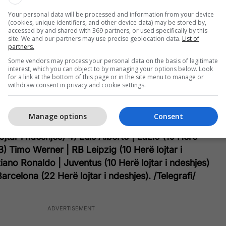
tar i ndeshjes)
16) Sadio Mane | Liverpool (7 Herë
Your personal data will be processed and information from your device
15) Serge Gnabry | Bayern Munich (7 Herë lojtar i
(cookies, unique identifiers, and other device data) may be stored by,
accessed by and shared with 369 partners, or used specifically by this
on Sancho | Borussia Dortmund (7 Herë lojtar i
site. We and our partners may use precise geolocation data.
List of
ip Ilicic | Atalanta (7 Herë lojtar i ndeshjes)
12)
partners.
ki | Bayern Munich (7 Herë lojtar i ndeshjes)
11)
Some vendors may process your personal data on the basis of legitimate
interest, which you can object to by managing your options below. Look
 Udinese (8 Herë lojtar i ndeshjes)
10) Nabil Fekir |
for a link at the bottom of this page or in the site menu to manage or
 lojtar i ndeshjes)
9) Ciro Immobile | Lazio (8 Herë
withdraw consent in privacy and cookie settings.
8) Dimitri Payet | Marseille (8 Herë lojtar i ndeshjes)
e | Manchester City (9 Herë lojtar i ndeshjes)
6)
Manage options
Consent
0 Herë lojtar i ndeshjes)
5) Karim Benzema | Real
ojtar i ndeshjes)
4) Luis Alberto | Lazio (10 Herë
3) Timo Werner | RB Leipzig (10 Herë lojtar i
tiano Ronaldo | Juventus (10 Herë lojtar i ndeshjes)
Barcelona (22 Herë lojtar i ndeshjes). /Telegrafi/