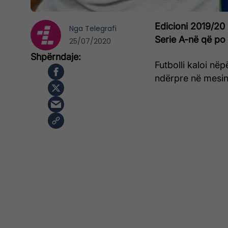
Edicioni 2019/20
Nga
Telegrafi
Serie A-në që po i
25/07/2020
Futbolli kaloi nëp
ndërpre në mesin