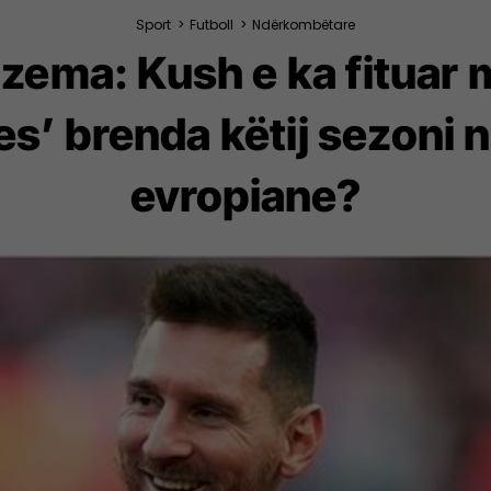
Sport
>
Futboll
>
Ndërkombëtare
zema: Kush e ka fituar
jes’ brenda këtij sezoni 
evropiane?