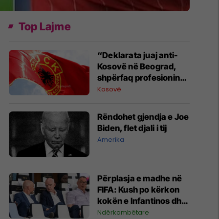
Top Lajme
“Deklarata juaj anti-
Kosovë në Beograd,
shpërfaq profesionin
tënd para se të
Kosovë
bëheshe president”,
OVL e UÇK-së i reagon
Rëndohet gjendja e Joe
Zelenskyt
Biden, flet djali i tij
Amerika
Përplasja e madhe në
FIFA: Kush po kërkon
kokën e Infantinos dhe
kush po e mbron?
Ndërkombëtare