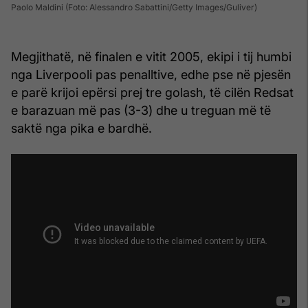
Paolo Maldini (Foto: Alessandro Sabattini/Getty Images/Guliver)
Megjithatë, në finalen e vitit 2005, ekipi i tij humbi
nga Liverpooli pas penalltive, edhe pse në pjesën
e parë krijoi epërsi prej tre golash, të cilën Redsat
e barazuan më pas (3-3) dhe u treguan më të
saktë nga pika e bardhë.