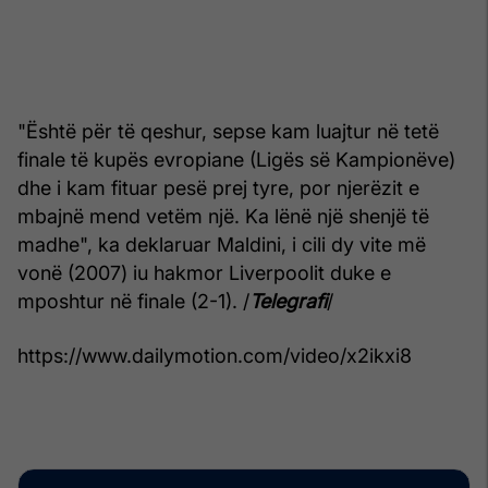
"Është për të qeshur, sepse kam luajtur në tetë
finale të kupës evropiane (Ligës së Kampionëve)
dhe i kam fituar pesë prej tyre, por njerëzit e
mbajnë mend vetëm një. Ka lënë një shenjë të
madhe", ka deklaruar Maldini, i cili dy vite më
vonë (2007) iu hakmor Liverpoolit duke e
mposhtur në finale (2-1). /
Telegrafi
/
https://www.dailymotion.com/video/x2ikxi8