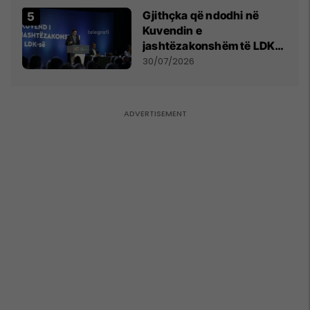
Gjithçka që ndodhi në
Kuvendin e
jashtëzakonshëm të LDK-
së
30/07/2026