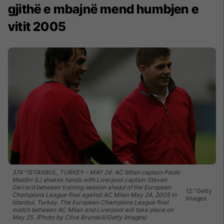
gjithë e mbajnë mend humbjen e
vitit 2005
374:"ISTANBUL, TURKEY - MAY 24: AC Milan captain Paolo
Maldini (L) shakes hands with Liverpool captain Steven
Gerrard between training session ahead of the European
12:"Getty
Champions League final against AC Milan May 24, 2005 in
Images
Istanbul, Turkey. The European Champions League final
match between AC Milan and Liverpool will take place on
May 25. (Photo by Clive Brunskill/Getty Images)