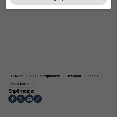
Ac Milan
Liga E Kampionëve
Liverpool
Serie A
Paolo Maldini