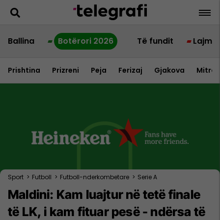
Ballina
Botërori 2026
Të fundit
Lajme
Prishtina
Prizreni
Peja
Ferizaj
Gjakova
Mitrov
Sport
>
Futboll
>
Futboll-nderkombetare
>
Serie A
Maldini: Kam luajtur në tetë finale
të LK, i kam fituar pesë - ndërsa të