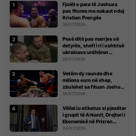
Fjalët e para të Joshuas
pas fitores me nokaut ndaj
Kristian Prengës
26/07/2026
Pesë ditë pas marrjes së
detyrës, shefi i ri i ushtrisë
ukrainase urdhëron
kontroll të madh
26/07/2026
Vetëm dy raunde dhe
miliona euro në xhep,
zbulohet sa fituan Joshua
e Prenga
26/07/2026
Vëllai iu etiketua si pjesëtar
i grupit të Arkanit, Drejtori i
Ekonomisë në Prizren
mohon pretendimet
24/07/2026