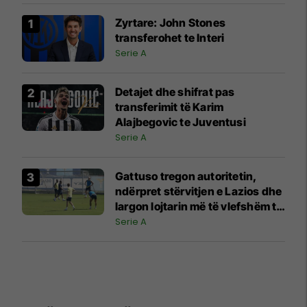
Zyrtare: John Stones
transferohet te Interi
Serie A
Detajet dhe shifrat pas
transferimit të Karim
Alajbegovic te Juventusi
Serie A
Gattuso tregon autoritetin,
ndërpret stërvitjen e Lazios dhe
largon lojtarin më të vlefshëm të
ekipit
Serie A