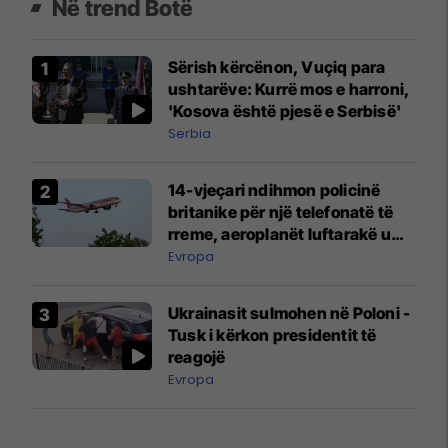
Në trend Botë
Sërish kërcënon, Vuçiq para
ushtarëve: Kurrë mos e harroni,
'Kosova është pjesë e Serbisë'
Serbia
14-vjeçari ndihmon policinë
britanike për një telefonatë të
rreme, aeroplanët luftarakë u
ngritën në ajër për të
Evropa
interceptuar fluturaken e Qatar
Airways që po shkonte drejt
Ukrainasit sulmohen në Poloni -
Mançesterit
Tusk i kërkon presidentit të
reagojë
Evropa