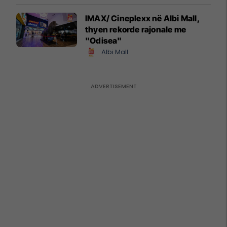
IMAX/ Cineplexx në Albi Mall,
thyen rekorde rajonale me
"Odisea"
Albi Mall