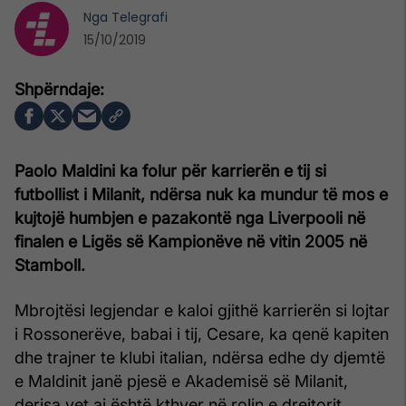
Nga
Telegrafi
15/10/2019
Paolo Maldini ka folur për karrierën e tij si
futbollist i Milanit, ndërsa nuk ka mundur të mos e
kujtojë humbjen e pazakontë nga Liverpooli në
finalen e Ligës së Kampionëve në vitin 2005 në
Stamboll.
Mbrojtësi legjendar e kaloi gjithë karrierën si lojtar
i Rossonerëve, babai i tij, Cesare, ka qenë kapiten
dhe trajner te klubi italian, ndërsa edhe dy djemtë
e Maldinit janë pjesë e Akademisë së Milanit,
derisa vet ai është kthyer në rolin e drejtorit.