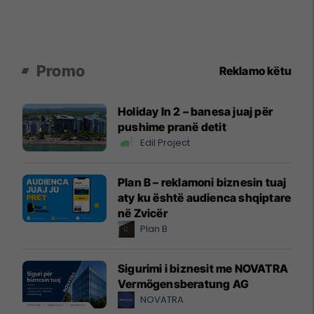
Promo
Reklamo këtu
Holiday In 2 – banesa juaj për
pushime pranë detit
Edil Project
Plan B – reklamoni biznesin tuaj
aty ku është audienca shqiptare
në Zvicër
Plan B
Sigurimi i biznesit me NOVATRA
Vermögensberatung AG
NOVATRA