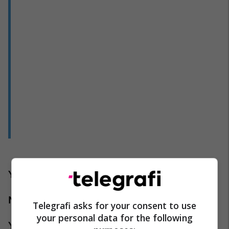
Ylli social
David Dobrik
Ndikuesi në estetikë:
Bretman Rock
Telegrafi asks for your consent to use
your personal data for the following
Ylli më i mirë social
Ellen DeGeneres