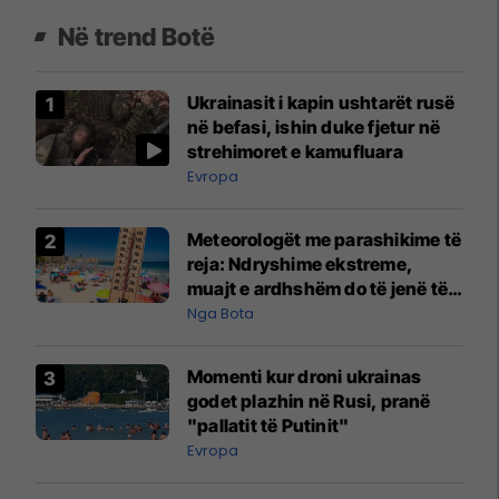
Në trend Botë
Ukrainasit i kapin ushtarët rusë
në befasi, ishin duke fjetur në
strehimoret e kamufluara
Evropa
Meteorologët me parashikime të
reja: Ndryshime ekstreme,
muajt e ardhshëm do të jenë të
pazakontë
Nga Bota
Momenti kur droni ukrainas
godet plazhin në Rusi, pranë
"pallatit të Putinit"
Evropa