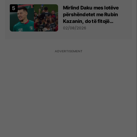
Mirlind Daku mes lotëve
përshëndetet me Rubin
Kazanin, do të fitojë
miliona te Spartak Moska
02/08/2026