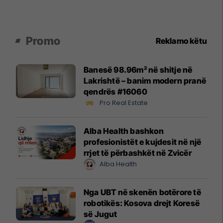
Promo
Reklamo këtu
Banesë 98.96m² në shitje në
Lakrishtë – banim modern pranë
qendrës #16060
Pro Real Estate
Alba Health bashkon
profesionistët e kujdesit në një
rrjet të përbashkët në Zvicër
Alba Health
Nga UBT në skenën botërore të
robotikës: Kosova drejt Koresë
së Jugut