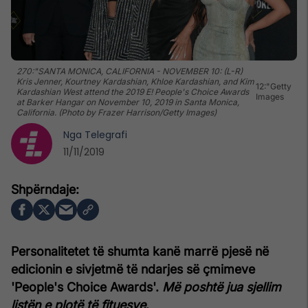
270:"SANTA MONICA, CALIFORNIA - NOVEMBER 10: (L-R)
Kris Jenner, Kourtney Kardashian, Khloe Kardashian, and Kim
12:"Getty
Kardashian West attend the 2019 E! People's Choice Awards
Images
at Barker Hangar on November 10, 2019 in Santa Monica,
California. (Photo by Frazer Harrison/Getty Images)
Nga
Telegrafi
11/11/2019
Personalitetet të shumta kanë marrë pjesë në
edicionin e sivjetmë të ndarjes së çmimeve
'People's Choice Awards'.
Më poshtë jua sjellim
listën e plotë të fituesve
.