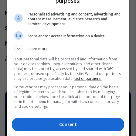
purposes:
Komiku i vitit
Kevin Hart
Personalised advertising and content, advertising and
content measurement, audience research and
services development
Stili i vitit
Harry Styles
Store and/or access information on a device
Ndryshuesi i lojës
Simone Biles
Learn more
/
Telegrafi
/
Your personal data will be processed and information from
your device (cookies, unique identifiers, and other device
data) may be stored by, accessed by and shared with 369
partners, or used specifically by this site. We and our partners
may use precise geolocation data.
List of partners.
Some vendors may process your personal data on the basis
of legitimate interest, which you can object to by managing
your options below. Look for a link at the bottom of this page
or in the site menu to manage or withdraw consent in privacy
and cookie settings.
Consent