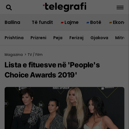
Ballina
Të fundit
Lajme
Botë
Ekono
Prishtina
Prizreni
Peja
Ferizaj
Gjakova
Mitrov
Magazina
>
TV / Film
Lista e fituesve në 'People's
Choice Awards 2019'