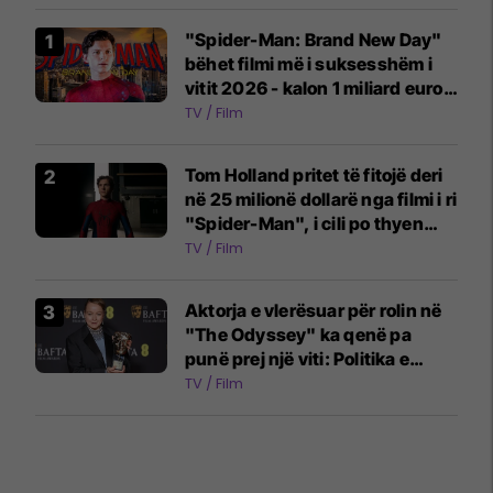
"Spider-Man: Brand New Day"
bëhet filmi më i suksesshëm i
vitit 2026 - kalon 1 miliard euro
fitime
TV / Film
Tom Holland pritet të fitojë deri
në 25 milionë dollarë nga filmi i ri
"Spider-Man", i cili po thyen
rekorde në kinema
TV / Film
Aktorja e vlerësuar për rolin në
"The Odyssey" ka qenë pa
punë prej një viti: Politika e
industrisë ka ndryshuar
TV / Film