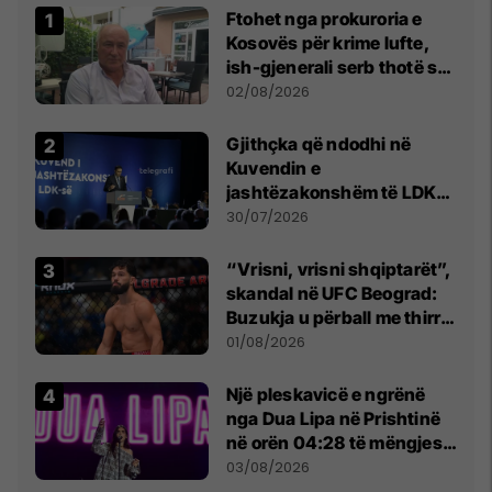
Ftohet nga prokuroria e
Kosovës për krime lufte,
ish-gjenerali serb thotë se
dikush e tradhtoi në
02/08/2026
Beograd
Gjithçka që ndodhi në
Kuvendin e
jashtëzakonshëm të LDK-
së
30/07/2026
“Vrisni, vrisni shqiptarët”,
skandal në UFC Beograd:
Buzukja u përball me thirrje
anti-shqiptare nga
01/08/2026
tribunat
Një pleskavicë e ngrënë
nga Dua Lipa në Prishtinë
në orën 04:28 të mëngjesit
- dhe bota digjitale serbe
03/08/2026
shpall gjendjen e luftës