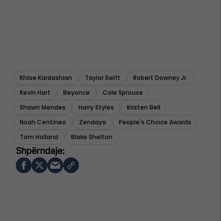
Khloe Kardashian
Taylor Swift
Robert Downey Jr.
Kevin Hart
Beyonce
Cole Sprouse
Shawn Mendes
Harry Styles
Kristen Bell
Noah Centineo
Zendaya
People's Choice Awards
Tom Holland
Blake Shelton