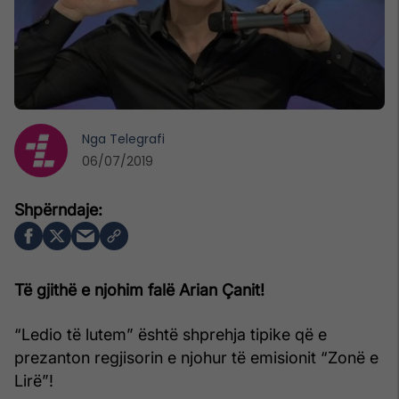
Nga
Telegrafi
06/07/2019
Të gjithë e njohim falë Arian Çanit!
“Ledio të lutem” është shprehja tipike që e
prezanton regjisorin e njohur të emisionit “Zonë e
Lirë”!