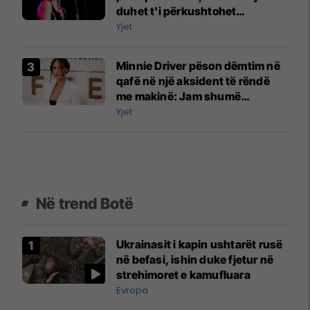
duhet t'i përkushtohet
fizioterapisë
Yjet
Minnie Driver pëson dëmtim në
qafë në një aksident të rëndë
me makinë: Jam shumë
mirënjohëse që jam gjallë
Yjet
Në trend Botë
Ukrainasit i kapin ushtarët rusë
në befasi, ishin duke fjetur në
strehimoret e kamufluara
Evropa