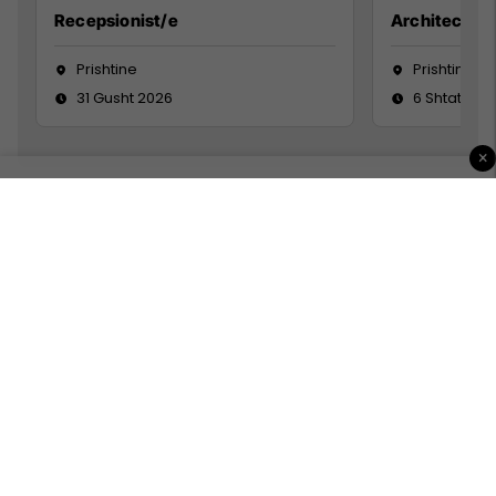
Recepsionist/e
Architect
Prishtine
Prishtinë
31 Gusht 2026
6 Shtator 2
×