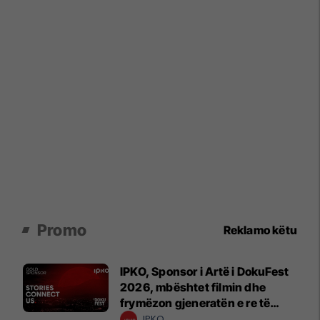
Promo
Reklamo këtu
IPKO, Sponsor i Artë i DokuFest
2026, mbështet filmin dhe
frymëzon gjeneratën e re të
krijuesve
IPKO