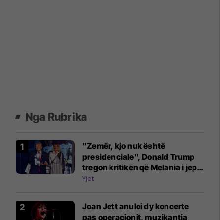
Nga Rubrika
"Zemër, kjo nuk është
presidenciale", Donald Trump
tregon kritikën që Melania i jep
për atë që ajo s'e pëlqen te ai
Yjet
Joan Jett anuloi dy koncerte
pas operacionit, muzikantja