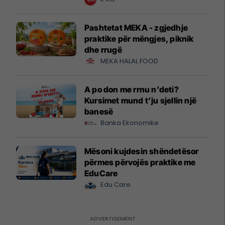
Pashtetat MEKA - zgjedhje
praktike për mëngjes, piknik
dhe rrugë
MEKA HALAL FOOD
A po don me rrnu n’deti?
Kursimet mund t’ju sjellin një
banesë
Banka Ekonomike
Mësoni kujdesin shëndetësor
përmes përvojës praktike me
EduCare
Edu Care