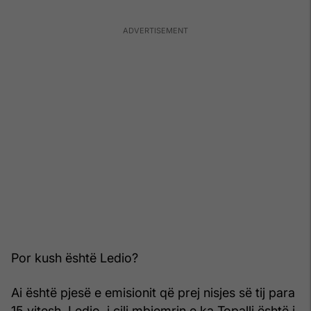
Por kush është Ledio?
Ai është pjesë e emisionit që prej nisjes së tij para
15 vitesh. Ledio, i cili mbiemrin e ka Topalli është i