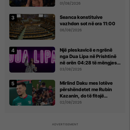
anti-shqiptare nga
01/08/2026
tribunat
Seanca konstituive
vazhdon sot në ora 11:00
06/08/2026
Një pleskavicë e ngrënë
nga Dua Lipa në Prishtinë
në orën 04:28 të mëngjesit
- dhe bota digjitale serbe
03/08/2026
shpall gjendjen e luftës
Mirlind Daku mes lotëve
përshëndetet me Rubin
Kazanin, do të fitojë
miliona te Spartak Moska
02/08/2026