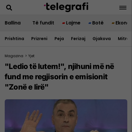
Ballina
Të fundit
Lajme
Botë
Ekono
Prishtina
Prizreni
Peja
Ferizaj
Gjakova
Mitrov
Magazina
>
Yjet
"Ledio të lutem!", njihuni më në
fund me regjisorin e emisionit
"Zonë e lirë"