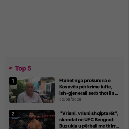
Top 5
Ftohet nga prokuroria e
Kosovës për krime lufte,
ish-gjenerali serb thotë se
dikush e tradhtoi në
02/08/2026
Beograd
“Vrisni, vrisni shqiptarët”,
skandal në UFC Beograd:
Buzukja u përball me thirrje