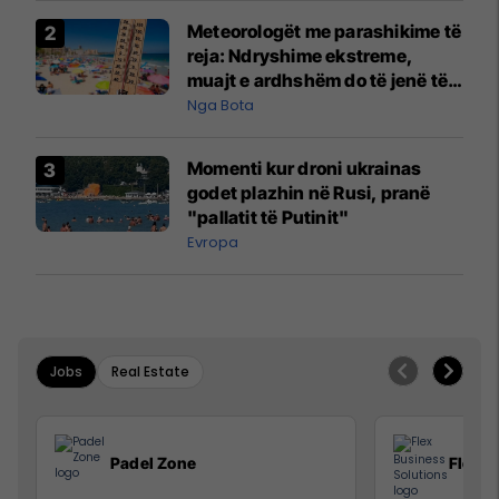
Meteorologët me parashikime të
reja: Ndryshime ekstreme,
muajt e ardhshëm do të jenë të
pazakontë
Nga Bota
Momenti kur droni ukrainas
godet plazhin në Rusi, pranë
"pallatit të Putinit"
Evropa
Jobs
Real Estate
Padel Zone
Flex B