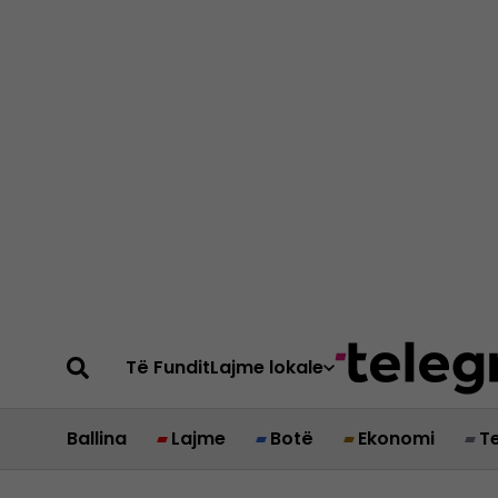
Të Fundit
Lajme lokale
Ballina
Lajme
Botë
Ekonomi
T