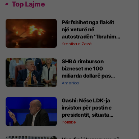
Top Lajme
Përfshihet nga flakët
një veturë në
autostradën “Ibrahim
Rugova”
Kronika e Zezë
SHBA rimburson
bizneset me 100
miliarda dollarë pas
anulimit të tarifave të
Amerika
Trumpit
Gashi: Nëse LDK-ja
insiston për postin e
presidentit, situata
komplikohet - pres që
Politikë
të ketë lëshim