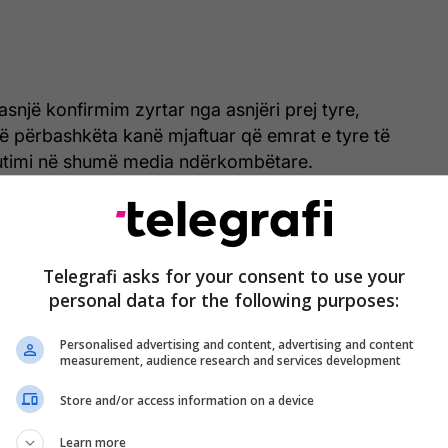
snjë konfirmim zyrtar nga asnjëri prej tyre,
 të përbashkëta kanë mjaftuar që emrat e tyre të
utimi në shumë media ndërkombëtare.
Telegrafi asks for your consent to use your
personal data for the following purposes:
Personalised advertising and content, advertising and content
measurement, audience research and services development
Store and/or access information on a device
Learn more