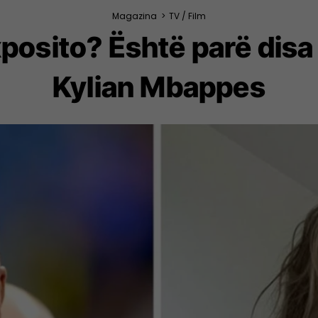
Magazina
>
TV / Film
posito? Është parë disa
Kylian Mbappes