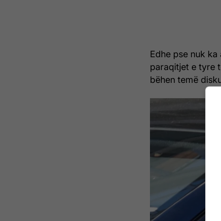
Edhe pse nuk ka a
paraqitjet e tyre
bëhen temë disk