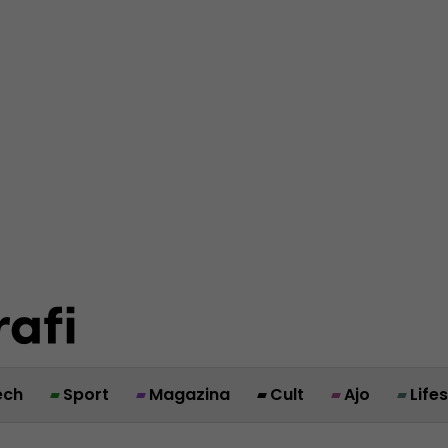
ech
Sport
Magazina
Cult
Ajo
Life