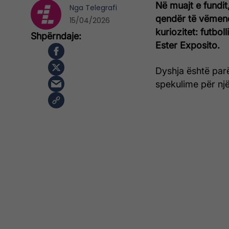
Në muajt e fundit
Nga
Telegrafi
qendër të vëmend
15/04/2026
kuriozitet: futbo
Ester Exposito.
Dyshja është parë
spekulime për nj