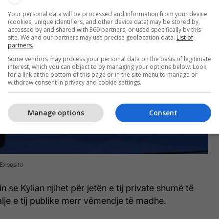
Your personal data will be processed and information from your device
(cookies, unique identifiers, and other device data) may be stored by,
accessed by and shared with 369 partners, or used specifically by this
site. We and our partners may use precise geolocation data.
List of
partners.
Some vendors may process your personal data on the basis of legitimate
interest, which you can object to by managing your options below. Look
for a link at the bottom of this page or in the site menu to manage or
withdraw consent in privacy and cookie settings.
Manage options
Consent
Exposito
 se Kylian njihet për jetën e tij private shumë të
lje e tij publike merr vëmendje të madhe.