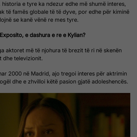
 historia e tyre ka ndezur edhe më shumë interes,
k të famës globale të të dyve, por edhe për kiminë
dojnë se kanë vënë re mes tyre.
Exposito, e dashura e re e Kylian?
ga aktoret më të njohura të brezit të ri në skenën
t dhe televizionit.
nar 2000 në Madrid, ajo tregoi interes për aktrimin
gël dhe e zhvilloi këtë pasion gjatë adoleshencës.