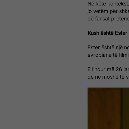
Në këtë kontekst,
jo vetëm për shka
që fansat preten
Kush është Ester 
Ester është një n
evropiane të filmi
E lindur më 26 ja
që në moshë të vo