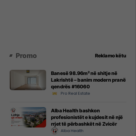
Promo
Reklamo këtu
Banesë 98.96m² në shitje në
Lakrishtë – banim modern pranë
qendrës #16060
Pro Real Estate
Alba Health bashkon
profesionistët e kujdesit në një
rrjet të përbashkët në Zvicër
Alba Health