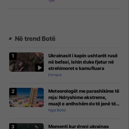
shkruaj
Yjet
Në trend Botë
Ukrainasit i kapin ushtarët rusë
në befasi, ishin duke fjetur në
strehimoret e kamufluara
Evropa
Meteorologët me parashikime të
reja: Ndryshime ekstreme,
muajt e ardhshëm do të jenë të
pazakontë
Nga Bota
Momenti kur droni ukrainas