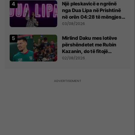
Një pleskavicë e ngrënë
nga Dua Lipa në Prishtinë
në orën 04:28 të mëngjesit
- dhe bota digjitale serbe
03/08/2026
shpall gjendjen e luftës
Mirlind Daku mes lotëve
përshëndetet me Rubin
Kazanin, do të fitojë
miliona te Spartak Moska
02/08/2026