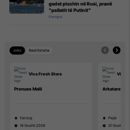
godet plazhin në Rusi, pranë
"pallatit të Putinit"
Evropa
Jobs
Real Estate
Viva Fresh Store
Viva F
Pranues Malli
Arkatare
Ferizaj
Pejë
19 Gusht 2026
31 Gusht 20