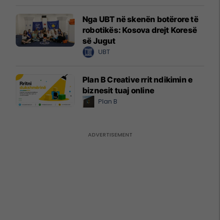
Nga UBT në skenën botërore të
robotikës: Kosova drejt Koresë
së Jugut
UBT
Plan B Creative rrit ndikimin e
biznesit tuaj online
Plan B