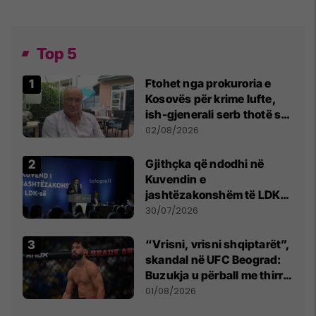
Top 5
Ftohet nga prokuroria e
Kosovës për krime lufte,
ish-gjenerali serb thotë se
dikush e tradhtoi në
02/08/2026
Beograd
Gjithçka që ndodhi në
Kuvendin e
jashtëzakonshëm të LDK-
së
30/07/2026
“Vrisni, vrisni shqiptarët”,
skandal në UFC Beograd:
Buzukja u përball me thirrje
anti-shqiptare nga
01/08/2026
tribunat