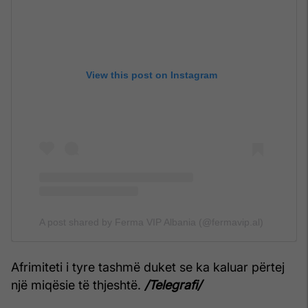
View this post on Instagram
A post shared by Ferma VIP Albania (@fermavip.al)
Afrimiteti i tyre tashmë duket se ka kaluar përtej
një miqësie të thjeshtë.
/Telegrafi/