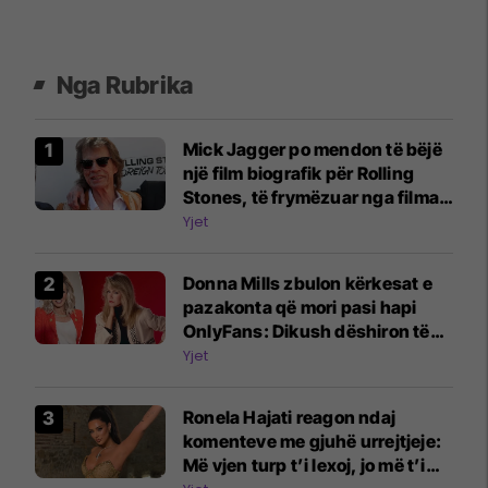
Nga Rubrika
Mick Jagger po mendon të bëjë
një film biografik për Rolling
Stones, të frymëzuar nga filmat
e Beatles
Yjet
Donna Mills zbulon kërkesat e
pazakonta që mori pasi hapi
OnlyFans: Dikush dëshiron të
më shohë duke shtypur rrush
Yjet
me këmbë
Ronela Hajati reagon ndaj
komenteve me gjuhë urrejtjeje:
Më vjen turp t’i lexoj, jo më t’i