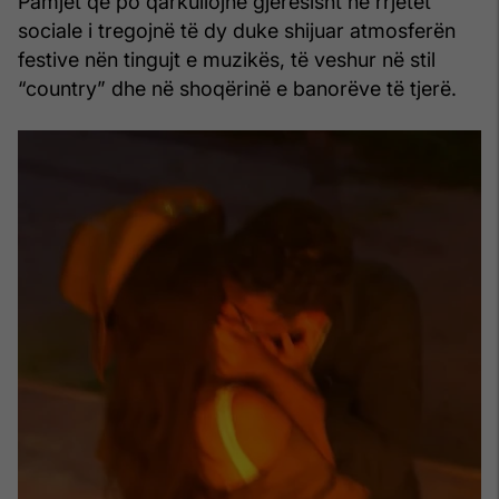
Pamjet që po qarkullojnë gjerësisht në rrjetet
sociale i tregojnë të dy duke shijuar atmosferën
festive nën tingujt e muzikës, të veshur në stil
“country” dhe në shoqërinë e banorëve të tjerë.