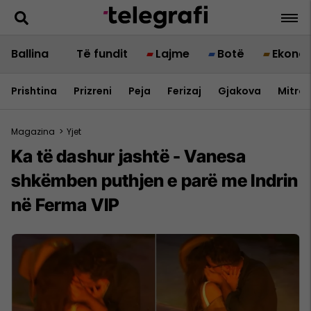
Ballina
Të fundit
Lajme
Botë
Ekono
Prishtina
Prizreni
Peja
Ferizaj
Gjakova
Mitrov
Magazina
>
Yjet
Ka të dashur jashtë - Vanesa
shkëmben puthjen e parë me Indrin
në Ferma VIP