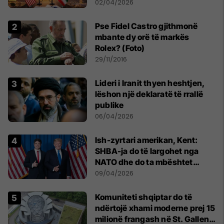
direkte, tensionet rajonale
02/04/2026
mbeten të larta
Pse Fidel Castro gjithmonë
mbante dy orë të markës
Rolex? (Foto)
29/11/2016
Lideri i Iranit thyen heshtjen,
lëshon një deklaratë të rrallë
publike
06/04/2026
Ish-zyrtari amerikan, Kent:
SHBA-ja do të largohet nga
NATO dhe do ta mbështet
Izraelin në një luftë të
09/04/2026
mundshme me Turqinë në Siri
Komuniteti shqiptar do të
ndërtojë xhami moderne prej 15
milionë frangash në St. Gallen