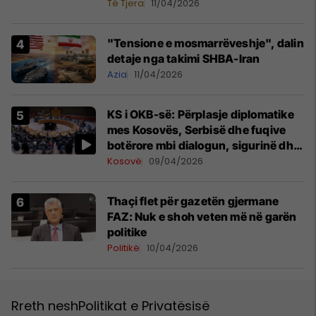
Të Tjera
11/04/2026
"Tensione e mosmarrëveshje", dalin
detaje nga takimi SHBA-Iran
Azia
11/04/2026
KS i OKB-së: Përplasje diplomatike
mes Kosovës, Serbisë dhe fuqive
botërore mbi dialogun, sigurinë dhe
UNMIK-un
Kosovë
09/04/2026
Thaçi flet për gazetën gjermane
FAZ: Nuk e shoh veten më në garën
politike
Politikë
10/04/2026
Rreth nesh
Politikat e Privatësisë