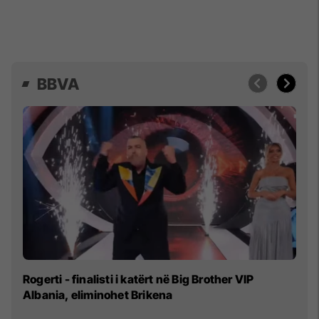
BBVA
Mi
Rogerti - finalisti i katërt në Big Brother VIP
Albania, eliminohet Brikena