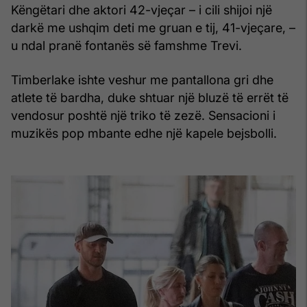
Këngëtari dhe aktori 42-vjeçar – i cili shijoi një
darkë me ushqim deti me gruan e tij, 41-vjeçare, –
u ndal pranë fontanës së famshme Trevi.
Timberlake ishte veshur me pantallona gri dhe
atlete të bardha, duke shtuar një bluzë të errët të
vendosur poshtë një triko të zezë. Sensacioni i
muzikës pop mbante edhe një kapele bejsbolli.