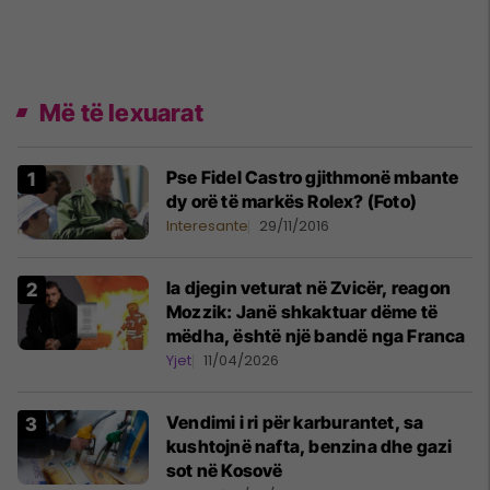
Më të lexuarat
Pse Fidel Castro gjithmonë mbante
dy orë të markës Rolex? (Foto)
Interesante
29/11/2016
Ia djegin veturat në Zvicër, reagon
Mozzik: Janë shkaktuar dëme të
mëdha, është një bandë nga Franca
Yjet
11/04/2026
Vendimi i ri për karburantet, sa
kushtojnë nafta, benzina dhe gazi
sot në Kosovë