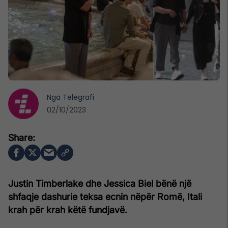
Nga
Telegrafi
02/10/2023
Justin Timberlake dhe Jessica Biel bënë një
shfaqje dashurie teksa ecnin nëpër Romë, Itali
krah për krah këtë fundjavë.