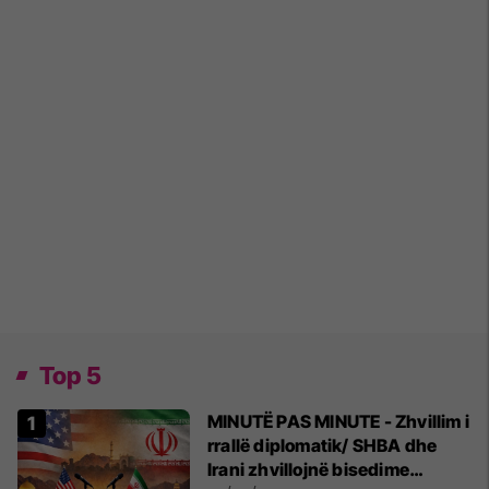
Top 5
MINUTË PAS MINUTE - Zhvillim i
rrallë diplomatik/ SHBA dhe
Irani zhvillojnë bisedime