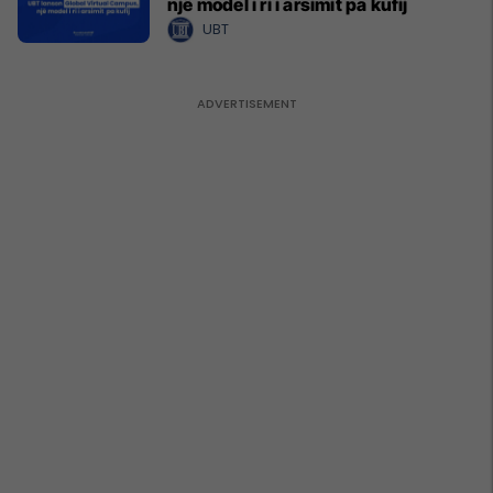
një model i ri i arsimit pa kufij
UBT