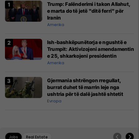
Trump: Falënderimi i takon Allahut,
e marta do të jetë "ditë ferri" për
Iranin
Amerika
Ish-bashkëpunëtorja e ngushtë e
Trumpit: Aktivizojeni amendamentin
e 25, shkarkojeni presidentin
Amerika
Gjermania shtrëngon rregullat,
burrat duhet të marrin leje nga
ushtria për të dalë jashtë shtetit
Evropa
Jobs
Real Estate