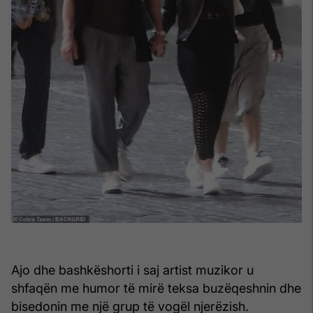
Ajo dhe bashkëshorti i saj artist muzikor u
shfaqën me humor të mirë teksa buzëqeshnin dhe
bisedonin me një grup të vogël njerëzish.