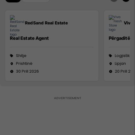
RedSand Real Estate
Viva 
Real Estate Agent
Përgaditës 
Shitje
Logjistikë
Prishtinë
Lipjan
30 Prill 2026
20 Prill 20