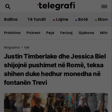
Ballina
Të fundit
Lajme
Botë
Ekono
Prishtina
Prizreni
Peja
Ferizaj
Gjakova
Mitrov
Magazina
>
Yjet
Justin Timberlake dhe Jessica Biel
shijojnë pushimet në Romë, teksa
shihen duke hedhur monedha në
fontanën Trevi