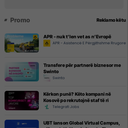
Promo
Reklamo këtu
APR - nuk t’len vet as n’Evropë
APR - Asistencë E Përgjithshme Rrugore
Transfere për partnerë biznesor me
Swinto
Swinto
Kërkon punë? Këto kompani në
Kosovë po rekrutojnë staf të ri
Telegrafi Jobs
UBT lanson Global Virtual Campus,