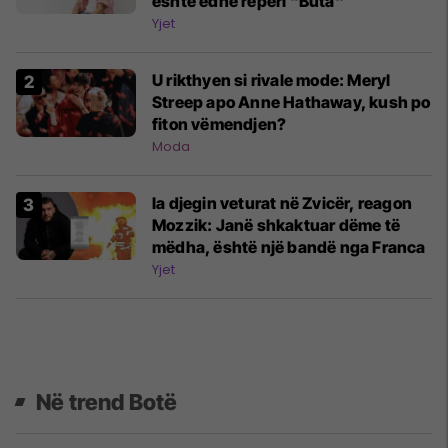
është edhe reperi "Buta"
Yjet
U rikthyen si rivale mode: Meryl
Streep apo Anne Hathaway, kush po
fiton vëmendjen?
Moda
Ia djegin veturat në Zvicër, reagon
Mozzik: Janë shkaktuar dëme të
mëdha, është një bandë nga Franca
Yjet
Në trend Botë