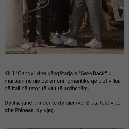
Ylli i "Candy" dhe këngëtarja e "SexyBack" u
martuan në një ceremoni romantike që u zhvillua
në Itali në tetor të vitit të ardhshëm.
Dyshja janë prindër të dy djemve: Silas, tetë vjeç
dhe Phineas, dy vjeç.