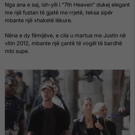
Nga ana e saj, ish-ylli i “7th Heaven” dukej elegant
me një fustan të gjatë me rrjetë, teksa sipër
mbante një xhaketë lëkure.
Nëna e dy fëmijëve, e cila u martua me Justin në
vitin 2012, mbante një çantë të vogël të bardhë
mbi supe.