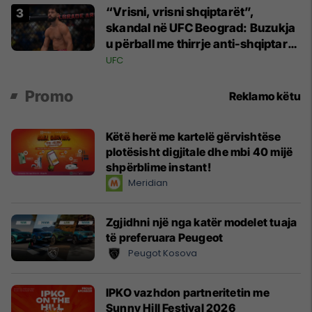
“Vrisni, vrisni shqiptarët”,
skandal në UFC Beograd: Buzukja
u përball me thirrje anti-shqiptare
nga tribunat
UFC
Promo
Reklamo këtu
Këtë herë me kartelë gërvishtëse
plotësisht digjitale dhe mbi 40 mijë
shpërblime instant!
Meridian
Zgjidhni një nga katër modelet tuaja
të preferuara Peugeot
Peugot Kosova
IPKO vazhdon partneritetin me
Sunny Hill Festival 2026