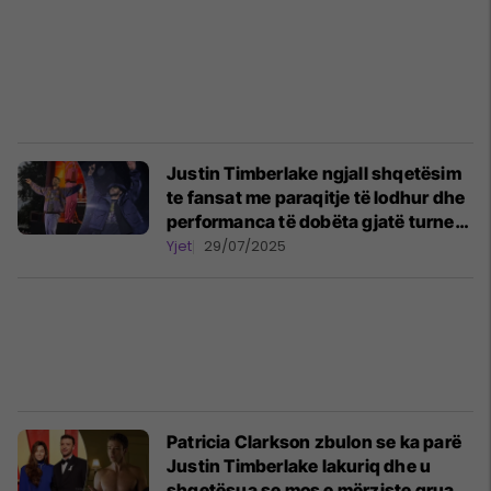
Justin Timberlake ngjall shqetësim
te fansat me paraqitje të lodhur dhe
performanca të dobëta gjatë turneut
botëror
Yjet
29/07/2025
Patricia Clarkson zbulon se ka parë
Justin Timberlake lakuriq dhe u
shqetësua se mos e mërziste gruan