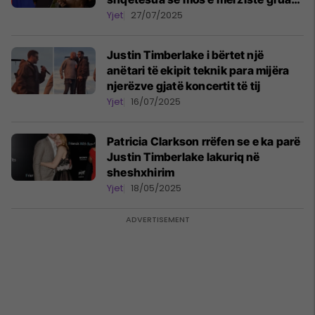
e tij, Jessica Biel
Yjet
27/07/2025
Justin Timberlake i bërtet një
anëtari të ekipit teknik para mijëra
njerëzve gjatë koncertit të tij
Yjet
16/07/2025
Patricia Clarkson rrëfen se e ka parë
Justin Timberlake lakuriq në
sheshxhirim
Yjet
18/05/2025