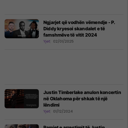
Ngjarjet që vodhën vëmendje - P.
Diddy kryesoi skandalet e të
famshmëve të vitit 2024
Yjet
02/01/2025
Justin Timberlake anulon koncertin
në Oklahoma për shkak të një
lëndimi
Yjet
01/12/2024
Pamjet e arrestimit të Justin