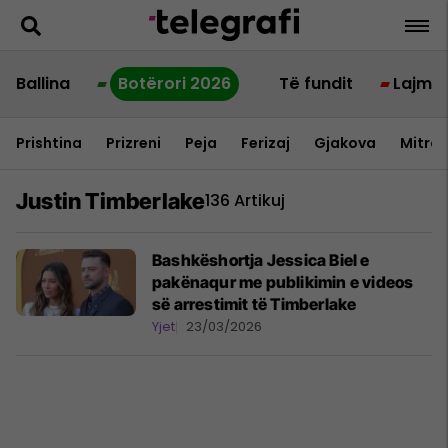
Ballina
Botërori 2026
Të fundit
Lajme
Prishtina
Prizreni
Peja
Ferizaj
Gjakova
Mitrov
Justin Timberlake
136 Artikuj
Bashkëshortja Jessica Biel e
pakënaqur me publikimin e videos
së arrestimit të Timberlake
Yjet
23/03/2026