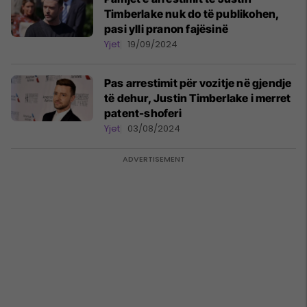
Timberlake nuk do të publikohen,
pasi ylli pranon fajësinë
Yjet
19/09/2024
Pas arrestimit për vozitje në gjendje
të dehur, Justin Timberlake i merret
patent-shoferi
Yjet
03/08/2024