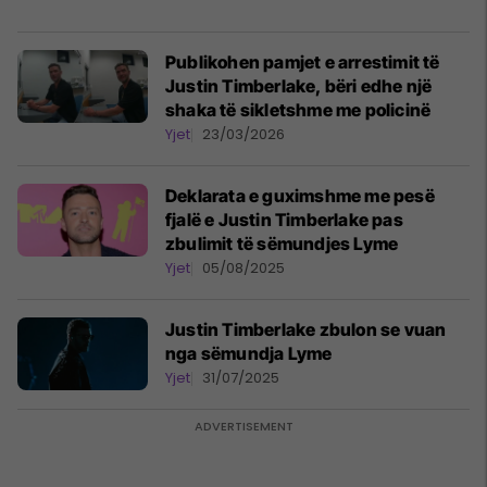
Publikohen pamjet e arrestimit të
Justin Timberlake, bëri edhe një
shaka të sikletshme me policinë
Yjet
23/03/2026
Deklarata e guximshme me pesë
fjalë e Justin Timberlake pas
zbulimit të sëmundjes Lyme
Yjet
05/08/2025
Justin Timberlake zbulon se vuan
nga sëmundja Lyme
Yjet
31/07/2025