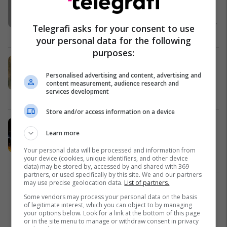
ishte i dehur kur u arrestua për
drejtimin e mjetit në gjendje të dehur
Telegrafi asks for your consent to use
dhe akuza duhet të shkarkohet
Yjet
28/07/2024
your personal data for the following
purposes:
Fotografia e arrestimit të Justin
Timberlake shndërrohet në vepër
Personalised advertising and content, advertising and
arti
content measurement, audience research and
services development
Yjet
04/07/2024
Store and/or access information on a device
Justin Timberlake tallet me
Learn more
arrestimin e tij gjatë një koncerti në
Boston
Your personal data will be processed and information from
Yjet
30/06/2024
your device (cookies, unique identifiers, and other device
data) may be stored by, accessed by and shared with 369
partners, or used specifically by this site. We and our partners
may use precise geolocation data.
List of partners.
1
Some vendors may process your personal data on the basis
of legitimate interest, which you can object to by managing
your options below. Look for a link at the bottom of this page
or in the site menu to manage or withdraw consent in privacy