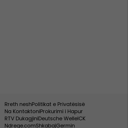
Rreth nesh
Politikat e Privatësisë
Na Kontaktoni
Prokurimi i Hapur
RTV Dukagjini
Deutsche Welle
ICK
Ndreqe.com
Shkabaj
Germin