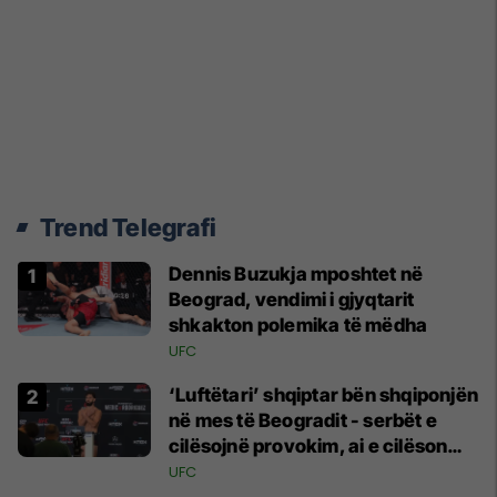
Trend Telegrafi
Dennis Buzukja mposhtet në
Beograd, vendimi i gjyqtarit
shkakton polemika të mëdha
UFC
‘Luftëtari’ shqiptar bën shqiponjën
në mes të Beogradit - serbët e
cilësojnë provokim, ai e cilëson
simbol të identitetit
UFC