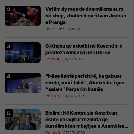
Vetëm dy raunde dhe miliona euro
në xhep, zbulohet sa fituan Joshua
e Prenga
Boks
26/07/2026
Gjithçka që ndodhi në Kuvendin e
jashtëzakonshëm të LDK-së
Politikë
30/07/2026
"Nëse është përfshirë, ka gabuar
rëndë, nuk i falet", Abdixhiku i çon
“selam” Përparim Ramës
Politikë
30/07/2026
Bislimi: Në Kongresin Amerikan
është paraqitur rezoluta që
kundërshton mbajtjen e Asamblesë
Parlamentare të OSBE-së në
Kosovë
27/07/2026