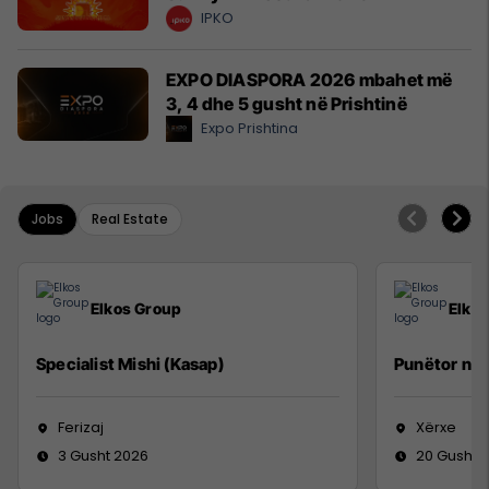
IPKO
EXPO DIASPORA 2026 mbahet më
3, 4 dhe 5 gusht në Prishtinë
Expo Prishtina
Jobs
Real Estate
Elkos Group
Elko
Specialist Mishi (Kasap)
Punëtor në
Ferizaj
Xërxe
3 Gusht 2026
20 Gusht 