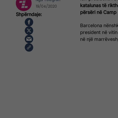
katalunas të rikt
19/04/2020
përsëri në Camp 
Barcelona nënshkr
president në viti
në një marrëvesh