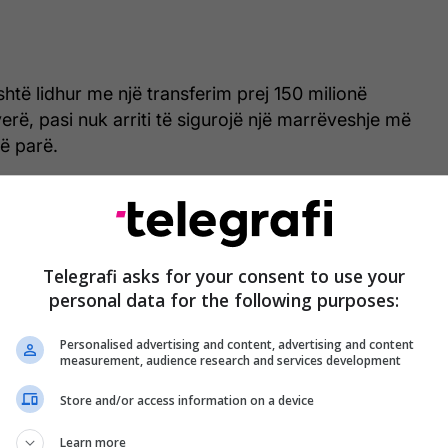
shtë lidhur me një transferim prej 150 milionë
erë, pasi nuk arriti të sigurojë një marrëveshje më
ë parë.
Mascherano shpreson që
Barcelona të nënshkruajë përsëri
Telegrafi asks for your consent to use your
me Neymarin
personal data for the following purposes:
Personalised advertising and content, advertising and content
measurement, audience research and services development
 brazilian në Camp Nou e ka mbështetur edhe ish-
lonës, Rosell.
Store and/or access information on a device
 në krye, unë do ta nënshkruaja Neymarin përsëri në
Learn more