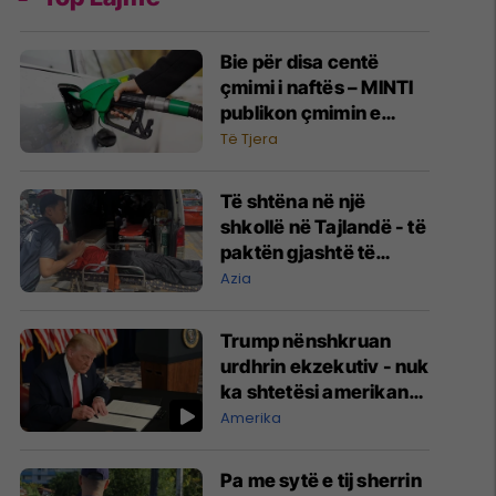
Bie për disa centë
çmimi i naftës – MINTI
publikon çmimin e
derivateve
Të Tjera
Të shtëna në një
shkollë në Tajlandë - të
paktën gjashtë të
vrarë, eliminohet edhe
Azia
i dyshuari 14-vjeçar
Trump nënshkruan
urdhrin ekzekutiv - nuk
ka shtetësi amerikane
përmes lindjes së
Amerika
fëmijëve
Pa me sytë e tij sherrin