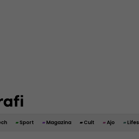
ech
Sport
Magazina
Cult
Ajo
Life