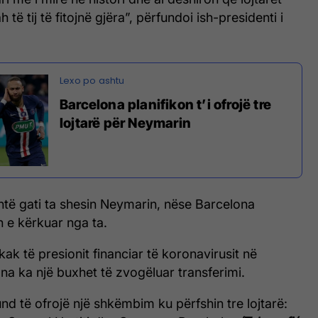
 të tij të fitojnë gjëra”, përfundoi ish-presidenti i
Barcelona planifikon t’i ofrojë tre
lojtarë për Neymarin
htë gati ta shesin Neymarin, nëse Barcelona
e kërkuar nga ta.
kak të presionit financiar të koronavirusit në
a ka një buxhet të zvogëluar transferimi.
d të ofrojë një shkëmbim ku përfshin tre lojtarë: