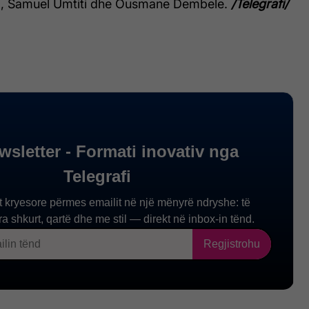
bo, Samuel Umtiti dhe Ousmane Dembele.
/Telegrafi/