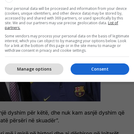
në fillimisht Rosell në një intervistë me
Mundo
Your personal data will be processed and information from your device
(cookies, unique identifiers, and other device data) may be stored by,
accessed by and shared with 369 partners, or used specifically by this
site. We and our partners may use precise geolocation data.
List of
partners.
Some vendors may process your personal data on the basis of legitimate
interest, which you can object to by managing your options below. Look
for a link at the bottom of this page or in the site menu to manage or
withdraw consent in privacy and cookie settings.
Manage options
Consent
jë dyshim për këtë, dhe nuk kam asnjë dyshim që
atë përsëri në skuadër”.
ri më i mirë në histori dhe ai dëshiron që lojtarët