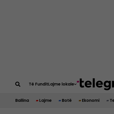
Të Fundit
Lajme lokale
Ballina
Lajme
Botë
Ekonomi
T