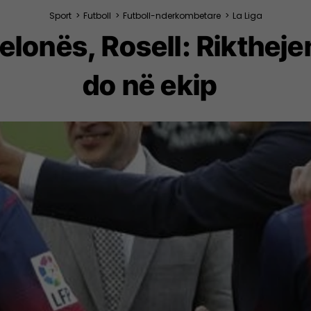
Sport
>
Futboll
>
Futboll-nderkombetare
>
La Liga
celonës, Rosell: Rikthej
do në ekip