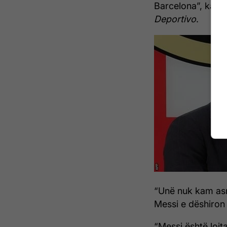
Barcelona”, ka thë
Deportivo
.
“Unë nuk kam asn
Messi e dëshiron 
“Messi është lojta