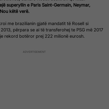
hejë superyllin e Paris Saint-Germain, Neymar,
Nou këtë verë.
oi me brazilianin gjatë mandatit të Rosell si
n 2013, përpara se ai të transferohej te PSG më 2017
je rekord botëror prej 222 milionë eurosh.