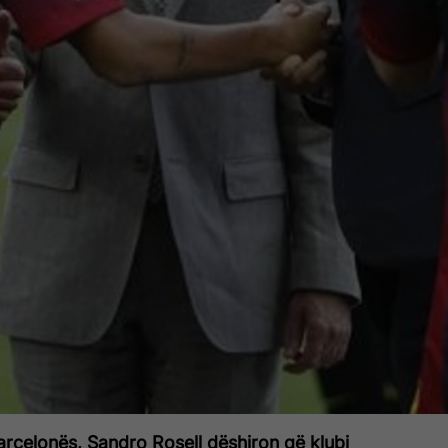
Barcelonës, Sandro Rosell dëshiron që klubi