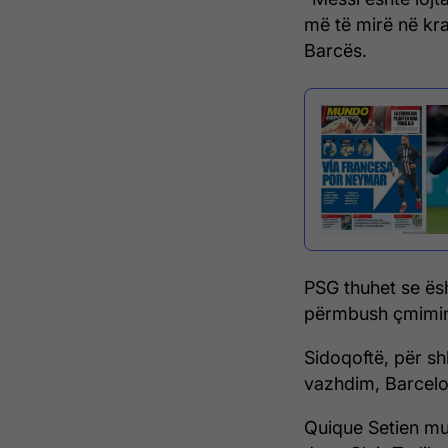
më të mirë në krah
Barcës.
PSG thuhet se ës
përmbush çmimin 
Sidoqoftë, për sh
vazhdim, Barcelon
Quique Setien mun