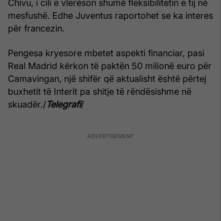
Chivu, i cili e vlerëson shumë fleksibilitetin e tij në
mesfushë. Edhe Juventus raportohet se ka interes
për francezin.
Pengesa kryesore mbetet aspekti financiar, pasi
Real Madrid kërkon të paktën 50 milionë euro për
Camavingan, një shifër që aktualisht është përtej
buxhetit të Interit pa shitje të rëndësishme në
skuadër./
Telegrafi
/