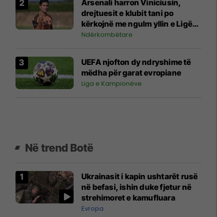
Arsenali harron Viniciusin,
drejtuesit e klubit tani po
kërkojnë me ngulm yllin e Ligës
Premier
Ndërkombëtare
UEFA njofton dy ndryshime të
mëdha për garat evropiane
Liga e Kampionëve
Në trend Botë
Ukrainasit i kapin ushtarët rusë
në befasi, ishin duke fjetur në
strehimoret e kamufluara
Evropa