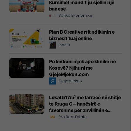
Kursimet mund t’ju sjellin një
banesë
Banka Ekonomike
Plan B Creative rrit ndikimin e
biznesit tuaj online
Plan B
Po kërkoni mjek apo klinikë në
Kosovë? Njihuni me
GjejeMjekun.com
GjejeMjekun
Lokal 517m² me tarracë në shitje
te Rruga C – hapësirë e
favorshme për zhvillimin e
biznesit #15796
Pro Real Estate