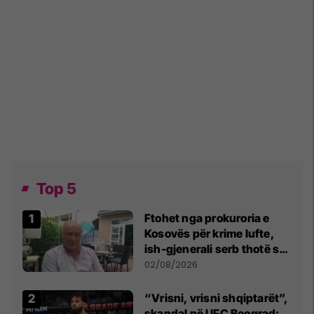
Top 5
Ftohet nga prokuroria e
Kosovës për krime lufte,
ish-gjenerali serb thotë se
dikush e tradhtoi në
02/08/2026
Beograd
“Vrisni, vrisni shqiptarët”,
skandal në UFC Beograd: