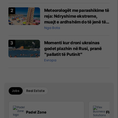
Meteorologët me parashikime të
reja: Ndryshime ekstreme,
muajt e ardhshëm do të jenë të
pazakontë
Nga Bota
Momenti kur droni ukrainas
godet plazhin në Rusi, pranë
"pallatit të Putinit"
Evropa
Jobs
Real Estate
Padel Zone
Flex B