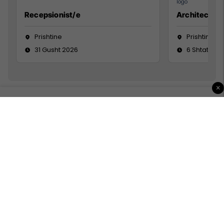
Recepsionist/e
Architect
Prishtine
Prishtinë
31 Gusht 2026
6 Shtator 2
×