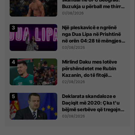
Buzukja u përball me thirrje
anti-shqiptare nga
01/08/2026
tribunat
Një pleskavicë e ngrënë
nga Dua Lipa në Prishtinë
në orën 04:28 të mëngjesit
- dhe bota digjitale serbe
03/08/2026
shpall gjendjen e luftës
Mirlind Daku mes lotëve
përshëndetet me Rubin
Kazanin, do të fitojë
miliona te Spartak Moska
02/08/2026
​Deklarata skandaloze e
Daçiqit më 2020: Çka t'u
bëjmë serbëve që tregojnë
ku janë varrosur shqiptarët
03/08/2026
në Serbi