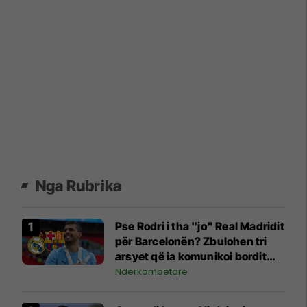
Nga Rubrika
Pse Rodri i tha "jo" Real Madridit
për Barcelonën? Zbulohen tri
arsyet që ia komunikoi bordit
madrilen
Ndërkombëtare