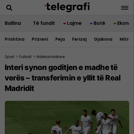
Ballina
Të fundit
Lajme
Botë
Ekono
Prishtina
Prizreni
Peja
Ferizaj
Gjakova
Mitrov
Sport
>
Futboll
>
Ndërkombëtare
Interi synon goditjen e madhe të
verës – transferimin e yllit të Real
Madridit