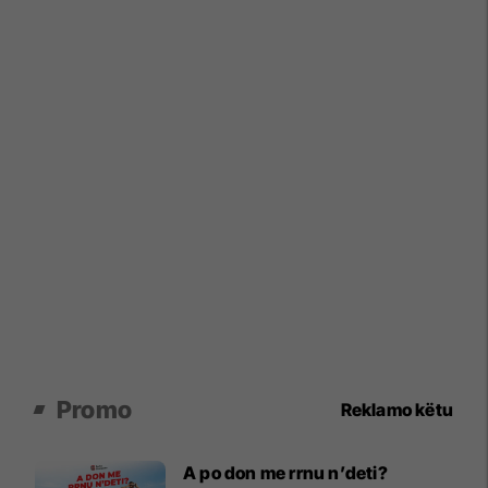
Promo
Reklamo këtu
A po don me rrnu n’deti?