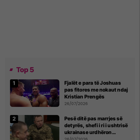
Top 5
Fjalët e para të Joshuas
pas fitores me nokaut ndaj
Kristian Prengës
26/07/2026
Pesë ditë pas marrjes së
detyrës, shefi i ri i ushtrisë
ukrainase urdhëron
kontroll të madh
26/07/2026