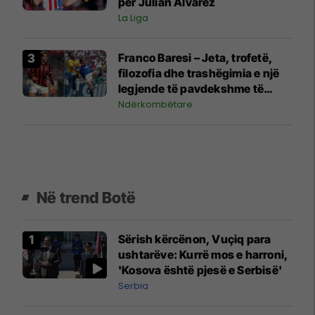
për Julian Alvarez
La Liga
Franco Baresi – Jeta, trofetë,
filozofia dhe trashëgimia e një
legjende të pavdekshme të
futbollit
Ndërkombëtare
Në trend Botë
Sërish kërcënon, Vuçiq para
ushtarëve: Kurrë mos e harroni,
'Kosova është pjesë e Serbisë'
Serbia