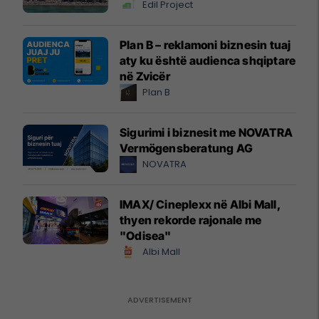
Edil Project
Plan B – reklamoni biznesin tuaj
aty ku është audienca shqiptare
në Zvicër
Plan B
Sigurimi i biznesit me NOVATRA
Vermögensberatung AG
NOVATRA
IMAX/ Cineplexx në Albi Mall,
thyen rekorde rajonale me
"Odisea"
Albi Mall