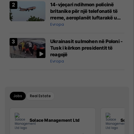
14-vjeçari ndihmon policinë
britanike për një telefonatë të
rreme, aeroplanët luftarakë u
ngritën në ajër për të
Evropa
interceptuar fluturaken e Qatar
Airways që po shkonte drejt
Ukrainasit sulmohen në Poloni -
Mançesterit
Tusk i kërkon presidentit të
reagojë
Evropa
Jobs
Real Estate
Solace Management Ltd
Solac