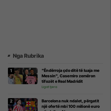
Nga Rubrika
"Ëndërroja çdo ditë të luaja me
Messin", Casemiro zemëron
tifozët e Real Madridit
Ligat tjera
Barcelona nuk ndalet, përgatit
një ofertë mbi 100 milionë euro