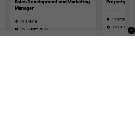
Sales Development and Marketing
Property Ma
Manager
Prishtinë
Prishtinë
29 Gusht 2
29 Gusht 2026
×