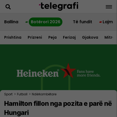
Ballina
Botërori 2026
Të fundit
Lajme
Prishtina
Prizreni
Peja
Ferizaj
Gjakova
Mitrov
Sport
>
Futboll
>
Ndërkombëtare
Hamilton fillon nga pozita e parë në
Hungari