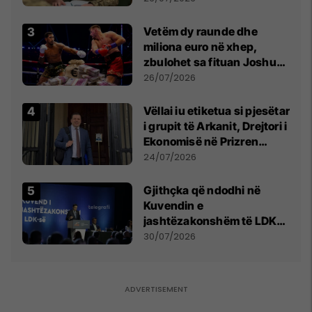
Vetëm dy raunde dhe
miliona euro në xhep,
zbulohet sa fituan Joshua
e Prenga
26/07/2026
Vëllai iu etiketua si pjesëtar
i grupit të Arkanit, Drejtori i
Ekonomisë në Prizren
mohon pretendimet
24/07/2026
Gjithçka që ndodhi në
Kuvendin e
jashtëzakonshëm të LDK-
së
30/07/2026