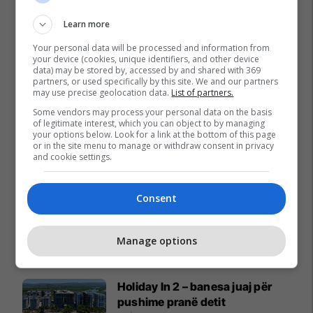
Learn more
Your personal data will be processed and information from
your device (cookies, unique identifiers, and other device
data) may be stored by, accessed by and shared with 369
partners, or used specifically by this site. We and our partners
may use precise geolocation data.
List of partners.
Some vendors may process your personal data on the basis
of legitimate interest, which you can object to by managing
your options below. Look for a link at the bottom of this page
or in the site menu to manage or withdraw consent in privacy
and cookie settings.
Consent
Manage options
Promo
Reklamo këtu
Holiday In 2 – banesa juaj për
pushime pranë detit