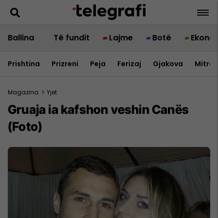
Ballina
Të fundit
Lajme
Botë
Ekono
Prishtina
Prizreni
Peja
Ferizaj
Gjakova
Mitrov
Magazina
>
Yjet
Gruaja ia kafshon veshin Canës
(Foto)