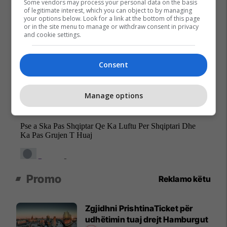
Some vendors may process your personal data on the basis
of legitimate interest, which you can object to by managing
your options below. Look for a link at the bottom of this page
or in the site menu to manage or withdraw consent in privacy
and cookie settings.
Consent
Manage options
Promo
Reklamo këtu
Zgjidhni PrishtinaTicket për
udhëtimin tuaj drejt Hamburgut