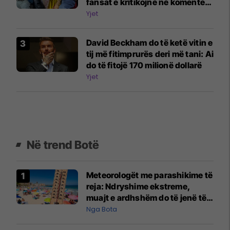
fansat e kritikojnë në komente:
Fëmijët e tu janë vazhdimisht në
Yjet
telefona
David Beckham do të ketë vitin e
tij më fitimprurës deri më tani: Ai
do të fitojë 170 milionë dollarë
Yjet
Në trend Botë
Meteorologët me parashikime të
reja: Ndryshime ekstreme,
muajt e ardhshëm do të jenë të
pazakontë
Nga Bota