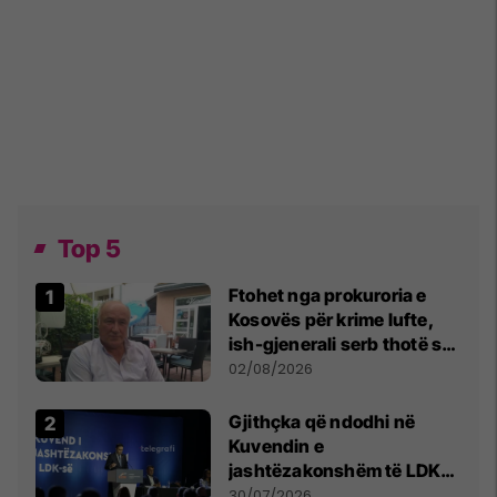
Top 5
Ftohet nga prokuroria e
Kosovës për krime lufte,
ish-gjenerali serb thotë se
dikush e tradhtoi në
02/08/2026
Beograd
Gjithçka që ndodhi në
Kuvendin e
jashtëzakonshëm të LDK-
së
30/07/2026