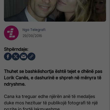
Nga
Telegrafi
29/09/2016
Thuhet se bashkëshortja është tejet e dhënë pas
Lorik Canës, e dashurinë e shpreh në mënyra të
ndryshme.
Cana ka treguar edhe njërën anë të medaljes
duke mos hezituar të publikojë fotografi të një
pozite jo fortë lakmueshme.