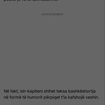
Në fakt, ish-kapiteni shihet teksa bashkëshortja
në formë të humorit përpiqet t’ia kafshojë veshin.