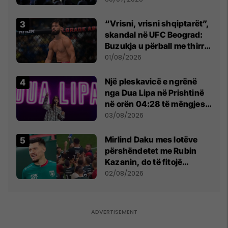
“Vrisni, vrisni shqiptarët”,
skandal në UFC Beograd:
Buzukja u përball me thirrje
anti-shqiptare nga
01/08/2026
tribunat
Një pleskavicë e ngrënë
nga Dua Lipa në Prishtinë
në orën 04:28 të mëngjesit
- dhe bota digjitale serbe
03/08/2026
shpall gjendjen e luftës
Mirlind Daku mes lotëve
përshëndetet me Rubin
Kazanin, do të fitojë
miliona te Spartak Moska
02/08/2026