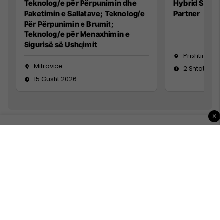
Teknolog/e për Përpunimin dhe
Hybrid Senio
Paketimin e Sallatave; Teknolog/e
Partner
Për Përpunimin e Brumit;
Teknolog/e për Menaxhimin e
Sigurisë së Ushqimit
Prishtinë
Mitrovicë
2 Shtator 2
15 Gusht 2026
×