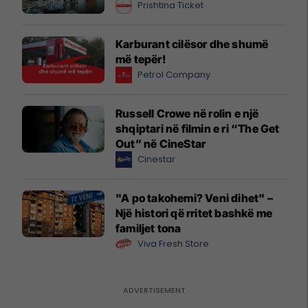
Prishtina Ticket
Karburant cilësor dhe shumë
më tepër!
Petrol Company
Russell Crowe në rolin e një
shqiptari në filmin e ri “The Get
Out” në CineStar
Cinestar
"A po takohemi? Veni dihet" –
Një histori që rritet bashkë me
familjet tona
Viva Fresh Store