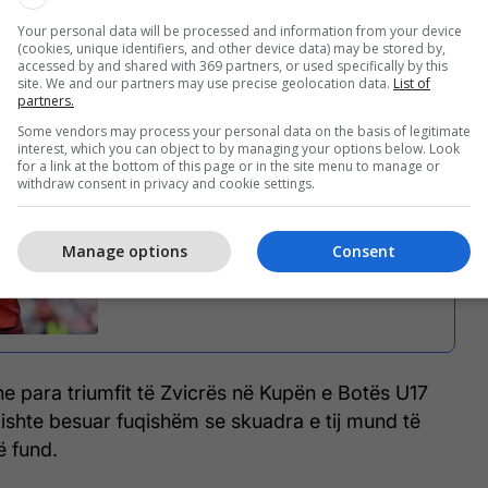
Xhaka për Blick, transmeton Telegrafi.
Your personal data will be processed and information from your device
(cookies, unique identifiers, and other device data) may be stored by,
accessed by and shared with 369 partners, or used specifically by this
crës shpjegoi se nuk e konsideron këtë deklaratë si
site. We and our partners may use precise geolocation data.
List of
partners.
 si një mënyrë të të menduarit që e ka shoqëruar
Some vendors may process your personal data on the basis of legitimate
rierës së tij.
interest, which you can object to by managing your options below. Look
for a link at the bottom of this page or in the site menu to manage or
withdraw consent in privacy and cookie settings.
Xhaka barazon rekordin e Behramit
Manage options
Consent
dhe Shaqirit, do të luajë në Botërorin e
katërt me Zvicrën
dhe para triumfit të Zvicrës në Kupën e Botës U17
kishte besuar fuqishëm se skuadra e tij mund të
ë fund.