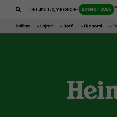
Të Fundit
Lajme lokale
Botërori 2026
Ballina
Lajme
Botë
Ekonomi
T