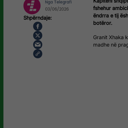
Kapiteni shqip
Nga
Telegrafi
fshehur ambici
03/06/2026
ëndrra e tij ës
botëror.
Granit Xhaka k
madhe në prag