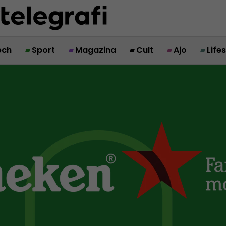
ech
Sport
Magazina
Cult
Ajo
Life