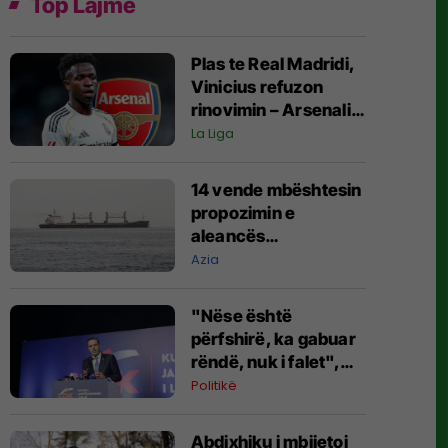
Top Lajme
Plas te Real Madridi,
Vinicius refuzon
rinovimin – Arsenali
gati ofertën 140
La Liga
milionëshe
14 vende mbështesin
propozimin e
aleancës
shumëkombëshe të
Azia
mbrojtjes detare të
udhëhequr nga
"Nëse është
Arabia Saudite
përfshirë, ka gabuar
rëndë, nuk i falet",
Abdixhiku i çon
Politikë
“selam” Përparim
Ramës
Abdixhiku i mbijetoi