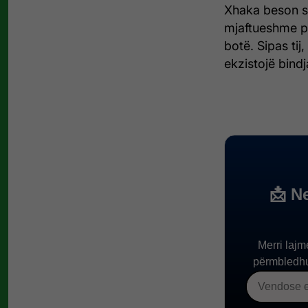
Xhaka beson se 
mjaftueshme p
botë. Sipas tij,
ekzistojë bind