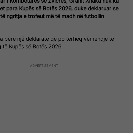
tar i Kombëtares së Zvicrës, Granit Xhaka nuk ka
et para Kupës së Botës 2026, duke deklaruar se
htë ngritja e trofeut më të madh në futbollin
a bërë një deklaratë që po tërheq vëmendje të
 të Kupës së Botës 2026.