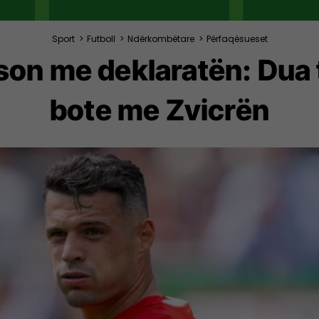
Sport
>
Futboll
>
Ndërkombëtare
>
Përfaqësueset
son me deklaratën: Du
bote me Zvicrën