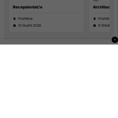
Recepsionist/e
Architect
Prishtine
Prishtinë
31 Gusht 2026
6 Shtator 2
×