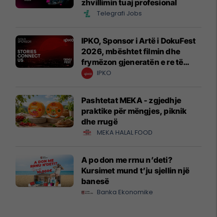
zhvillimin tuaj profesional
Telegrafi Jobs
IPKO, Sponsor i Artë i DokuFest
2026, mbështet filmin dhe
frymëzon gjeneratën e re të
krijuesve
IPKO
Pashtetat MEKA - zgjedhje
praktike për mëngjes, piknik
dhe rrugë
MEKA HALAL FOOD
A po don me rrnu n’deti?
Kursimet mund t’ju sjellin një
banesë
Banka Ekonomike