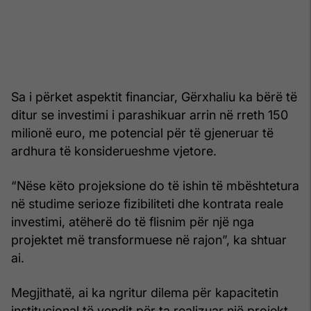
Sa i përket aspektit financiar, Gërxhaliu ka bërë të
ditur se investimi i parashikuar arrin në rreth 150
milionë euro, me potencial për të gjeneruar të
ardhura të konsiderueshme vjetore.
“Nëse këto projeksione do të ishin të mbështetura
në studime serioze fizibiliteti dhe kontrata reale
investimi, atëherë do të flisnim për një nga
projektet më transformuese në rajon”, ka shtuar
ai.
Megjithatë, ai ka ngritur dilema për kapacitetin
institucional të vendit për ta realizuar një projekt