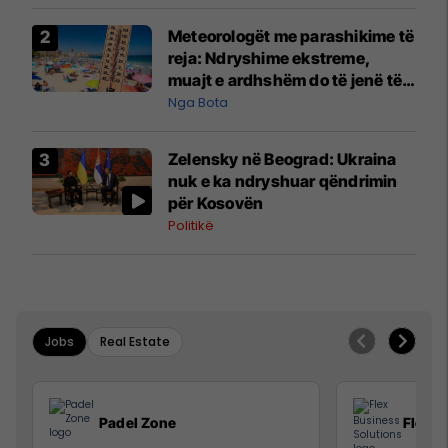
Meteorologët me parashikime të
reja: Ndryshime ekstreme,
muajt e ardhshëm do të jenë të
pazakontë
Nga Bota
Zelensky në Beograd: Ukraina
nuk e ka ndryshuar qëndrimin
për Kosovën
Politikë
Jobs
Real Estate
Padel Zone
Flex B