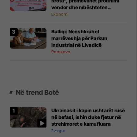
Rrota”, promovohet prodhimi
vendor dhe mbështeten
fermerët lokalë
Ekonomi
Bulliqi: Nënshkruhet
marrëveshja për Parkun
Industrial në Livadicë
Podujeva
Në trend Botë
Ukrainasit i kapin ushtarët rusë
në befasi, ishin duke fjetur në
strehimoret e kamufluara
Evropa