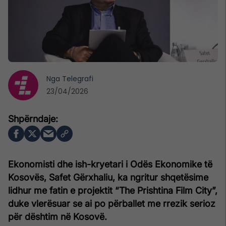
Nga
Telegrafi
23/04/2026
Ekonomisti dhe ish-kryetari i Odës Ekonomike të
Kosovës,
Safet Gërxhaliu
, ka ngritur shqetësime
lidhur me fatin e projektit “The Prishtina Film City”,
duke vlerësuar se ai po përballet me rrezik serioz
për dështim në Kosovë.