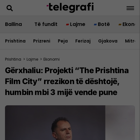
Ballina
Të fundit
Lajme
Botë
Ekono
Prishtina
Prizreni
Peja
Ferizaj
Gjakova
Mitrov
Prishtina
>
Lajme
>
Ekonomi
Gërxhaliu: Projekti “The Prishtina
Film City” rrezikon të dështojë,
humbin mbi 3 mijë vende pune