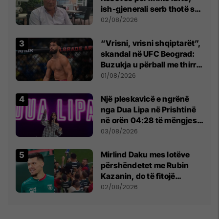
ish-gjenerali serb thotë se
dikush e tradhtoi në
02/08/2026
Beograd
“Vrisni, vrisni shqiptarët”,
skandal në UFC Beograd:
Buzukja u përball me thirrje
anti-shqiptare nga
01/08/2026
tribunat
Një pleskavicë e ngrënë
nga Dua Lipa në Prishtinë
në orën 04:28 të mëngjesit
- dhe bota digjitale serbe
03/08/2026
shpall gjendjen e luftës
Mirlind Daku mes lotëve
përshëndetet me Rubin
Kazanin, do të fitojë
miliona te Spartak Moska
02/08/2026