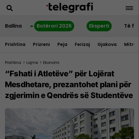
Ballina
Botërori 2026
Eksperti
Të fu
Prishtina
Prizreni
Peja
Ferizaj
Gjakova
Mitrov
Prishtina
>
Lajme
>
Ekonomi
“Fshati i Atletëve” për Lojërat
Mesdhetare, prezantohet plani për
zgjerimin e Qendrës së Studentëve