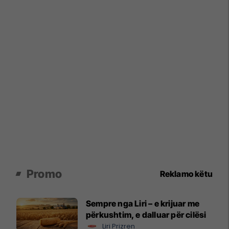
Promo
Reklamo këtu
Sempre nga Liri – e krijuar me
përkushtim, e dalluar për cilësi
Liri Prizren