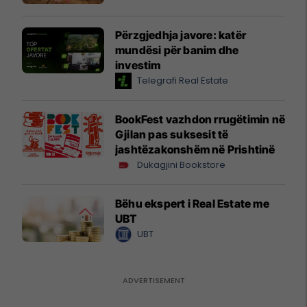
Përzgjedhja javore: katër
mundësi për banim dhe
investim
Telegrafi Real Estate
BookFest vazhdon rrugëtimin në
Gjilan pas suksesit të
jashtëzakonshëm në Prishtinë
Dukagjini Bookstore
Bëhu ekspert i Real Estate me
UBT
UBT