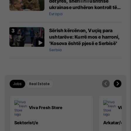
detyrës, shefi i ri i ushtrisë
ukrainase urdhëron kontroll të
madh
Evropa
Sërish kërcënon, Vuçiq para
ushtarëve: Kurrë mos e harroni,
'Kosova është pjesë e Serbisë'
Serbia
Jobs
Real Estate
Viva Fresh Store
Viva F
Sektorist/e
Arkatar/e