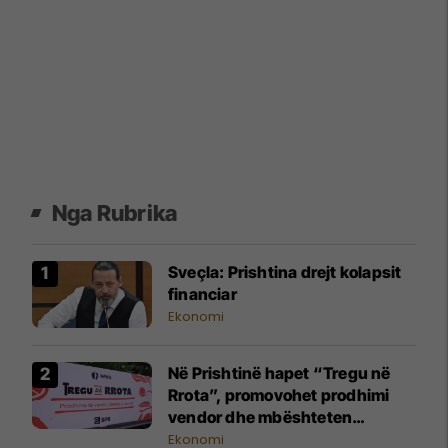
Nga Rubrika
Sveçla: Prishtina drejt kolapsit
financiar
Ekonomi
Në Prishtinë hapet “Tregu në
Rrota”, promovohet prodhimi
vendor dhe mbështeten
fermerët lokalë
Ekonomi