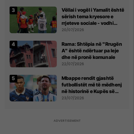
Vëllai i vogël i Yamalit është
sërish tema kryesore e
rrjeteve sociale - vodhi
vëmendjen pas finales së
20/07/2026
Kupës së Botës
Rama: Shtëpia në "Rrugën
A" është ndërtuar pa leje
dhe në pronë komunale
22/07/2026
Mbappe rendit gjashtë
futbollistët më të mëdhenj
në historinë e Kupës së
Botës, Messi mbetet i dyti
23/07/2026