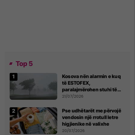
Top 5
Kosova nën alarmin e kuq
të ESTOFEX,
paralajmërohen stuhi të
fuqishme me breshër dhe
21/07/2026
erëra të forta
Pse udhëtarët me përvojë
vendosin një rrotull letre
higjienike në valixhe
20/07/2026