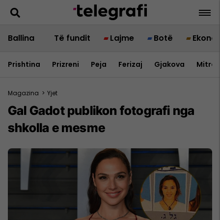
Ballina
Të fundit
Lajme
Botë
Ekono
Prishtina
Prizreni
Peja
Ferizaj
Gjakova
Mitrov
Magazina
>
Yjet
Gal Gadot publikon fotografi nga
shkolla e mesme