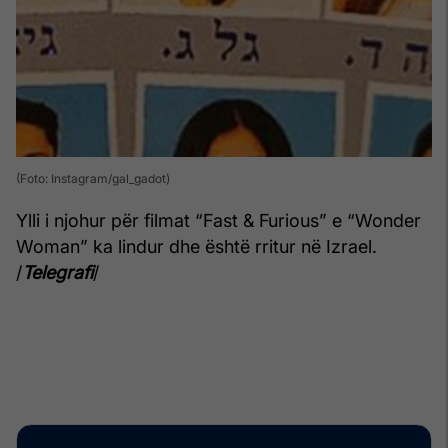
(Foto: Instagram/gal_gadot)
Ylli i njohur për filmat “Fast & Furious” e “Wonder
Woman” ka lindur dhe është rritur në Izrael.
/
Telegrafi
/