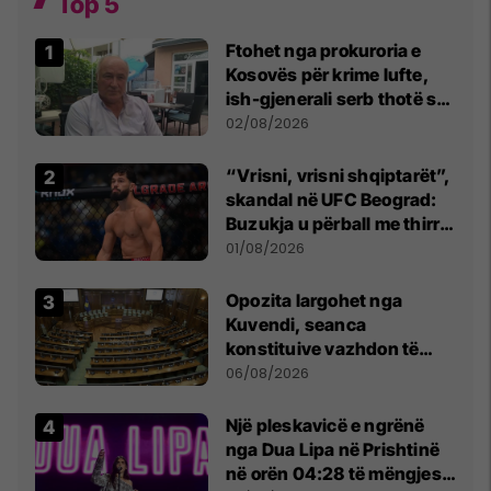
Top 5
Ftohet nga prokuroria e
Kosovës për krime lufte,
ish-gjenerali serb thotë se
dikush e tradhtoi në
02/08/2026
Beograd
“Vrisni, vrisni shqiptarët”,
skandal në UFC Beograd:
Buzukja u përball me thirrje
anti-shqiptare nga
01/08/2026
tribunat
Opozita largohet nga
Kuvendi, seanca
konstituive vazhdon të
shtunën në orën 11:00
06/08/2026
Një pleskavicë e ngrënë
nga Dua Lipa në Prishtinë
në orën 04:28 të mëngjesit