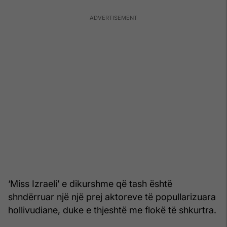
‘Miss Izraeli’ e dikurshme që tash është
shndërruar një një prej aktoreve të popullarizuara
hollivudiane, duke e thjeshtë me flokë të shkurtra.