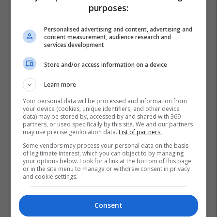
purposes:
Personalised advertising and content, advertising and
content measurement, audience research and
services development
Store and/or access information on a device
Learn more
Your personal data will be processed and information from
your device (cookies, unique identifiers, and other device
data) may be stored by, accessed by and shared with 369
partners, or used specifically by this site. We and our partners
may use precise geolocation data.
List of partners.
Gal Gadot
Fast And Furious
Wonder Woman
Some vendors may process your personal data on the basis
of legitimate interest, which you can object to by managing
your options below. Look for a link at the bottom of this page
or in the site menu to manage or withdraw consent in privacy
and cookie settings.
Consent