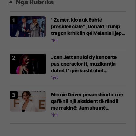
Nga Rubrika
"Zemër, kjo nuk është
presidenciale", Donald Trump
tregon kritikën që Melania i jep
për atë që ajo s'e pëlqen te ai
Yjet
Joan Jett anuloi dy koncerte
pas operacionit, muzikantja
duhet t'i përkushtohet
fizioterapisë
Yjet
Minnie Driver pëson dëmtim në
qafë në një aksident të rëndë
me makinë: Jam shumë
mirënjohëse që jam gjallë
Yjet