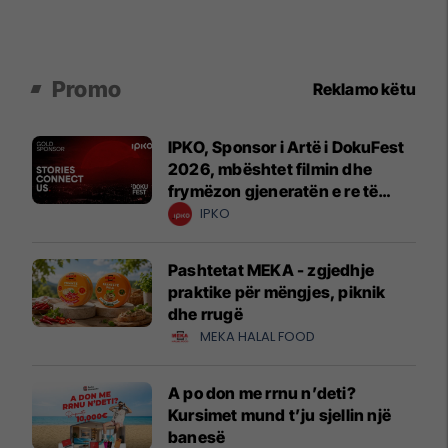
Promo
Reklamo këtu
IPKO, Sponsor i Artë i DokuFest
2026, mbështet filmin dhe
frymëzon gjeneratën e re të
krijuesve
IPKO
Pashtetat MEKA - zgjedhje
praktike për mëngjes, piknik
dhe rrugë
MEKA HALAL FOOD
A po don me rrnu n’deti?
Kursimet mund t’ju sjellin një
banesë