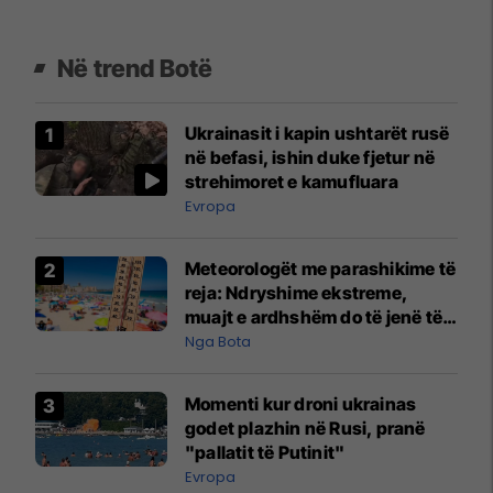
Në trend Botë
Ukrainasit i kapin ushtarët rusë
në befasi, ishin duke fjetur në
strehimoret e kamufluara
Evropa
Meteorologët me parashikime të
reja: Ndryshime ekstreme,
muajt e ardhshëm do të jenë të
pazakontë
Nga Bota
Momenti kur droni ukrainas
godet plazhin në Rusi, pranë
"pallatit të Putinit"
Evropa