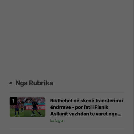
Nga Rubrika
Rikthehet në skenë transferimi i
ëndrrave - por fati i Fisnik
Asllanit vazhdon të varet nga
Ferran Torres
La Liga