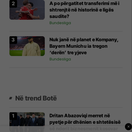
A po përgatitet transferimi më i
shtrenjtë në historinë e ligës
saudite?
Bundesliga
Nuk janë në planet e Kompany,
Bayern Munichu ia tregon
‘derën’ tre yjeve
Bundesliga
Në trend Botë
Dritan Abazoviqi merret në
pyetje për dhënien e shtetësisë
×
së nderit biznesmenit kosovar