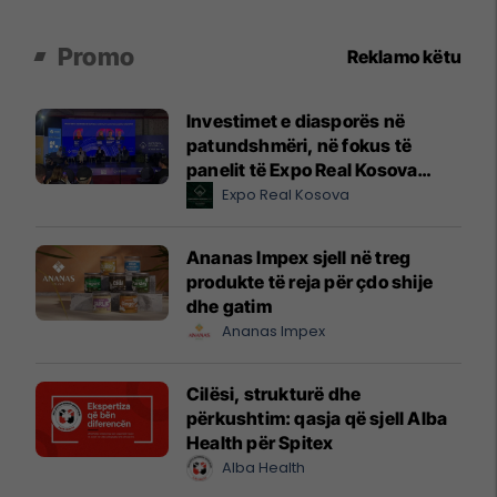
Promo
Reklamo këtu
Investimet e diasporës në
patundshmëri, në fokus të
panelit të Expo Real Kosova
2026
Expo Real Kosova
Ananas Impex sjell në treg
produkte të reja për çdo shije
dhe gatim
Ananas Impex
Cilësi, strukturë dhe
përkushtim: qasja që sjell Alba
Health për Spitex
Alba Health