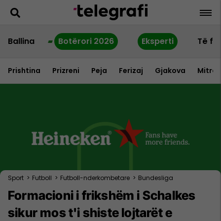
Ballina
Botërori 2026
Eksperti
Të fu
Prishtina
Prizreni
Peja
Ferizaj
Gjakova
Mitrov
Sport
>
Futboll
>
Futboll-nderkombetare
>
Bundesliga
Formacioni i frikshëm i Schalkes
sikur mos t'i shiste lojtarët e