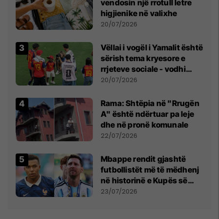
vendosin një rrotull letre
higjienike në valixhe
20/07/2026
Vëllai i vogël i Yamalit është
sërish tema kryesore e
rrjeteve sociale - vodhi
vëmendjen pas finales së
20/07/2026
Kupës së Botës
Rama: Shtëpia në "Rrugën
A" është ndërtuar pa leje
dhe në pronë komunale
22/07/2026
Mbappe rendit gjashtë
futbollistët më të mëdhenj
në historinë e Kupës së
Botës, Messi mbetet i dyti
23/07/2026