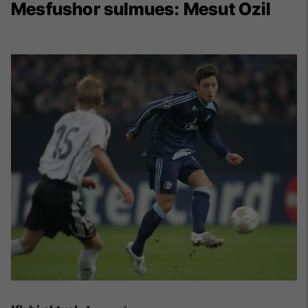
Mesfushor sulmues:
Mesut Ozil