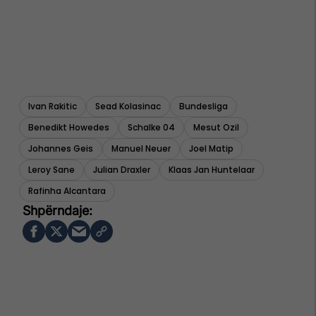
Ivan Rakitic
Sead Kolasinac
Bundesliga
Benedikt Howedes
Schalke 04
Mesut Ozil
Johannes Geis
Manuel Neuer
Joel Matip
Leroy Sane
Julian Draxler
Klaas Jan Huntelaar
Rafinha Alcantara