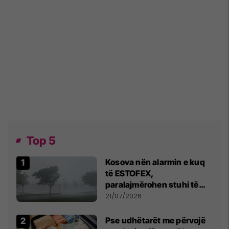
Top 5
Kosova nën alarmin e kuq
të ESTOFEX,
paralajmërohen stuhi të
fuqishme me breshër dhe
21/07/2026
erëra të forta
Pse udhëtarët me përvojë