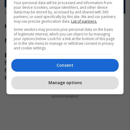
Your personal data will be processed and information from
your device (cookies, unique identifiers, and other device
data) may be stored by, accessed by and shared with 369
partners, or used specifically by this site. We and our partners
may use precise geolocation data.
List of partners.
Klubi aktual
: Ajax
Some vendors may process your personal data on the basis
of legitimate interest, which you can object to by managing
your options below. Look for a link at the bottom of this page
Ndeshjet e luajtura për Schalken
: 240
or in the site menu to manage or withdraw consent in privacy
and cookie settings.
Banka rezervë
: Ralf Fahrmann, Matija Nastasic,
Nabil Bentaleb, Leon Goretzka, Roman
Consent
Neudstadter, Max Meyer, Lewis Holtby, Jefferson
Farfan. /
Telegrafi
/
Manage options