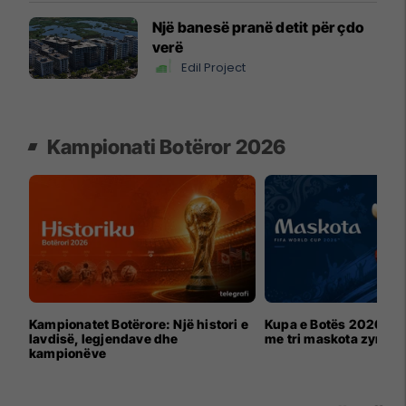
Një banesë pranë detit për çdo
verë
Edil Project
Kampionati Botëror 2026
Kampionatet Botërore: Një histori e
Kupa e Botës 2026 për
lavdisë, legjendave dhe
me tri maskota zyrtar
kampionëve