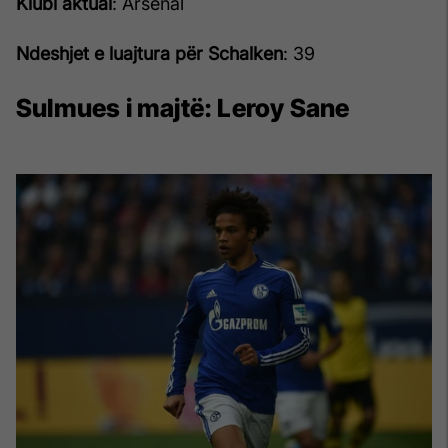
Klubi aktual
: Arsenal
Ndeshjet e luajtura për Schalken
: 39
Sulmues i majtë:
Leroy Sane