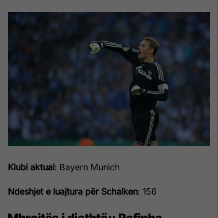
Klubi aktual
: Bayern Munich
Ndeshjet e luajtura për Schalken
: 156
Mbrojtës i djathtë::
Rafinha