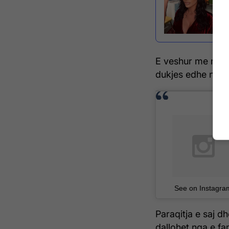
E veshur me një fu
dukjes edhe një m
See on Instagra
Paraqitja e saj dh
dallohet nga e f