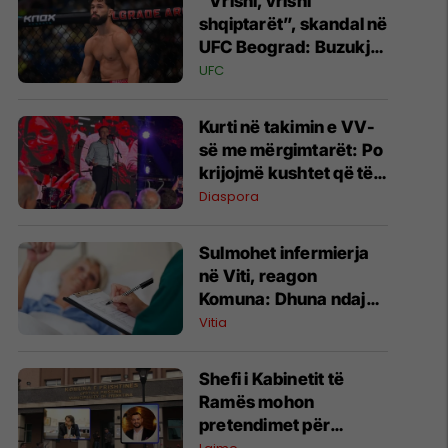
“Vrisni, vrisni
shqiptarët”, skandal në
UFC Beograd: Buzukja
u përball me thirrje
UFC
anti-shqiptare nga
tribunat
Kurti në takimin e VV-
së me mërgimtarët: Po
krijojmë kushtet që të
ktheheni në Kosovë
Diaspora
Sulmohet infermierja
në Viti, reagon
Komuna: Dhuna ndaj
stafit shëndetësor nuk
Vitia
tolerohet
Shefi i Kabinetit të
Ramës mohon
pretendimet për