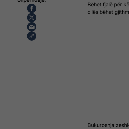
Bëhet fjalë për k
cilës bëhet gjith
Bukuroshja zeshk