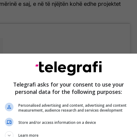
mërinë e saj, e në të njëjtën kohë edhe projektet
m
Telegrafi asks for your consent to use your
personal data for the following purposes:
fundit në rrjetin social Instagram, këngëtarja ka
Personalised advertising and content, advertising and content
azhe në të cilat është shfaqur mjaft tërheqëse.
measurement, audience research and services development
Store and/or access information on a device
Learn more
Fjolla Morina ia arrin qëllimit, duket