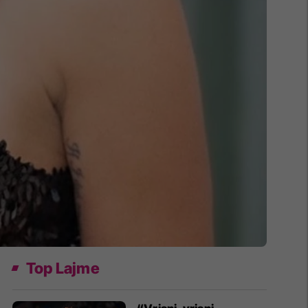
Top Lajme