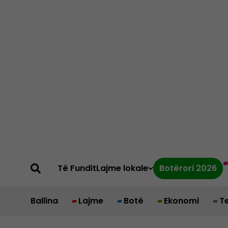
Të Fundit
Lajme lokale
Botërori 2026
Ballina
Lajme
Botë
Ekonomi
T