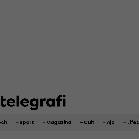
ech
Sport
Magazina
Cult
Ajo
Life