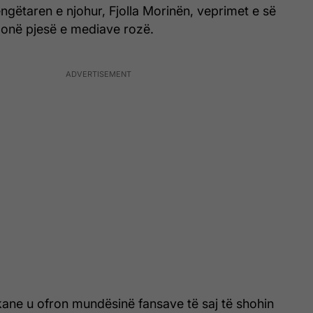
ëngëtaren e njohur, Fjolla Morinën, veprimet e së
monë pjesë e mediave rozë.
ane u ofron mundësinë fansave të saj të shohin