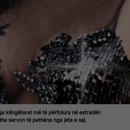
ga këngëtaret më të përfolura në estradën
dhe servon të pathëna nga jeta e saj.