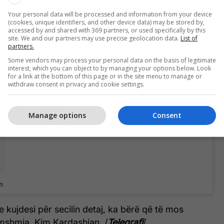
komplet si Kim Kardashian në
Your personal data will be processed and information from your device
(cookies, unique identifiers, and other device data) may be stored by,
paraqitjen e fundit
accessed by and shared with 369 partners, or used specifically by this
site. We and our partners may use precise geolocation data.
List of
partners.
stan të zi, nga brendi i saj, Fjolla i ka bashkangjitur
Some vendors may process your personal data on the basis of legitimate
interest, which you can object to by managing your options below. Look
akijazh të rëndë.
for a link at the bottom of this page or in the site menu to manage or
withdraw consent in privacy and cookie settings.
Manage options
Consent
m
e kujdesi për secilin detaj, ka bërë që të mos
amshmja, Kim Kardashian. /
Telegrafi
/