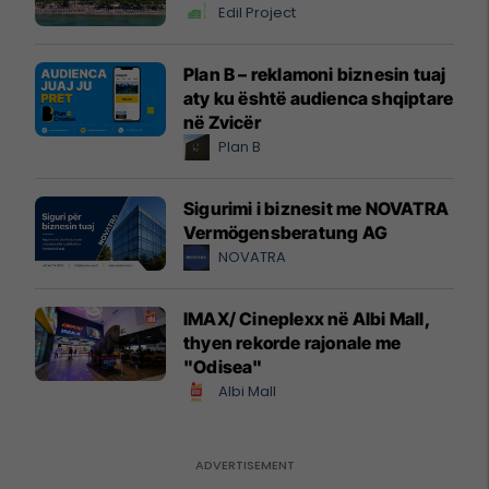
Edil Project
Plan B – reklamoni biznesin tuaj
aty ku është audienca shqiptare
në Zvicër
Plan B
Sigurimi i biznesit me NOVATRA
Vermögensberatung AG
NOVATRA
IMAX/ Cineplexx në Albi Mall,
thyen rekorde rajonale me
"Odisea"
Albi Mall