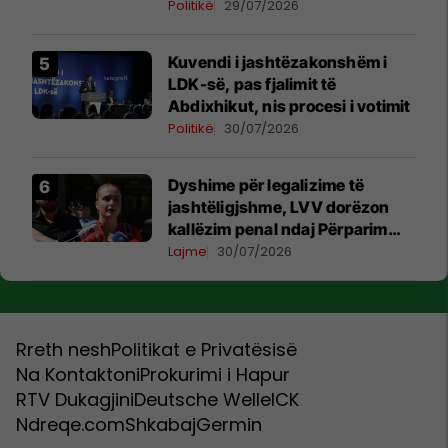
Politikë
29/07/2026
Kuvendi i jashtëzakonshëm i
LDK-së, pas fjalimit të
Abdixhikut, nis procesi i votimit
Politikë
30/07/2026
Dyshime për legalizime të
jashtëligjshme, LVV dorëzon
kallëzim penal ndaj Përparim
Ramës dhe zyrtarëve të
Lajme
30/07/2026
kabinetit të tij
Rreth nesh
Politikat e Privatësisë
Na Kontaktoni
Prokurimi i Hapur
RTV Dukagjini
Deutsche Welle
ICK
Ndreqe.com
Shkabaj
Germin