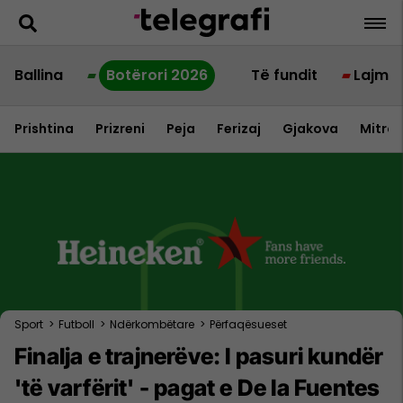
Ballina
Botërori 2026
Të fundit
Lajme
Prishtina
Prizreni
Peja
Ferizaj
Gjakova
Mitrov
Sport
>
Futboll
>
Ndërkombëtare
>
Përfaqësueset
Finalja e trajnerëve: I pasuri kundër
'të varfërit' - pagat e De la Fuentes