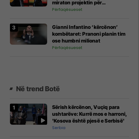
miraton projektin për
investitorët privatë
Përfaqësueset
Gianni Infantino ‘kërcënon’
kombëtaret: Pranoni planin tim
ose humbni milionat
Përfaqësueset
Në trend Botë
Sërish kërcënon, Vuçiq para
ushtarëve: Kurrë mos e harroni,
'Kosova është pjesë e Serbisë'
Serbia