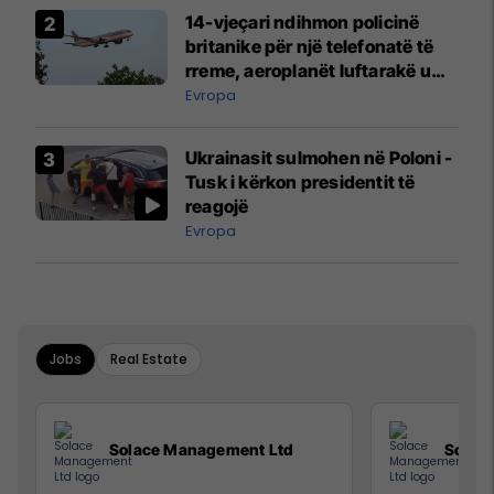
14-vjeçari ndihmon policinë
britanike për një telefonatë të
rreme, aeroplanët luftarakë u
ngritën në ajër për të
Evropa
interceptuar fluturaken e Qatar
Airways që po shkonte drejt
Ukrainasit sulmohen në Poloni -
Mançesterit
Tusk i kërkon presidentit të
reagojë
Evropa
Jobs
Real Estate
Solace Management Ltd
Solac