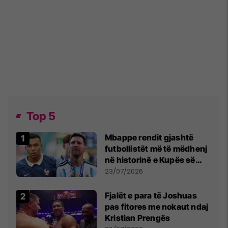
Top 5
Mbappe rendit gjashtë
futbollistët më të mëdhenj
në historinë e Kupës së
Botës, Messi mbetet i dyti
23/07/2026
Fjalët e para të Joshuas
pas fitores me nokaut ndaj
Kristian Prengës