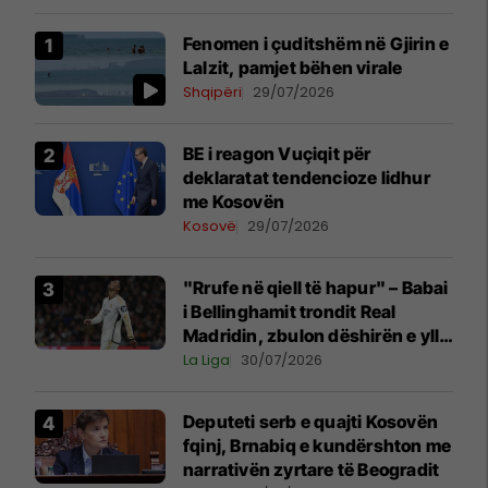
Fenomen i çuditshëm në Gjirin e
Lalzit, pamjet bëhen virale
Shqipëri
29/07/2026
BE i reagon Vuçiqit për
deklaratat tendencioze lidhur
me Kosovën
Kosovë
29/07/2026
"Rrufe në qiell të hapur" – Babai
i Bellinghamit trondit Real
Madridin, zbulon dëshirën e yllit
anglez për largim
La Liga
30/07/2026
Deputeti serb e quajti Kosovën
fqinj, Brnabiq e kundërshton me
narrativën zyrtare të Beogradit