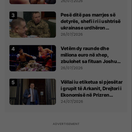
26/07/2026
Pesë ditë pas marrjes së
detyrës, shefi i ri i ushtrisë
ukrainase urdhëron
kontroll të madh
26/07/2026
Vetëm dy raunde dhe
miliona euro në xhep,
zbulohet sa fituan Joshua
e Prenga
26/07/2026
Vëllai iu etiketua si pjesëtar
i grupit të Arkanit, Drejtori i
Ekonomisë në Prizren
mohon pretendimet
24/07/2026