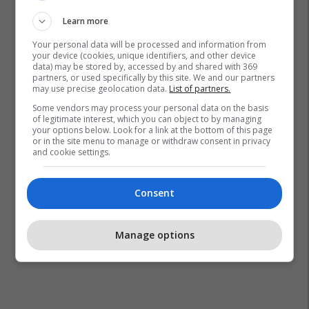
Learn more
Your personal data will be processed and information from
Luis De La Fuente
Gareth Southgate
your device (cookies, unique identifiers, and other device
data) may be stored by, accessed by and shared with 369
Kombëtarja E Spanjës
Euro 2024
partners, or used specifically by this site. We and our partners
may use precise geolocation data.
List of partners.
Kombëtarja E Anglisë
Some vendors may process your personal data on the basis
of legitimate interest, which you can object to by managing
your options below. Look for a link at the bottom of this page
or in the site menu to manage or withdraw consent in privacy
and cookie settings.
Consent
Manage options