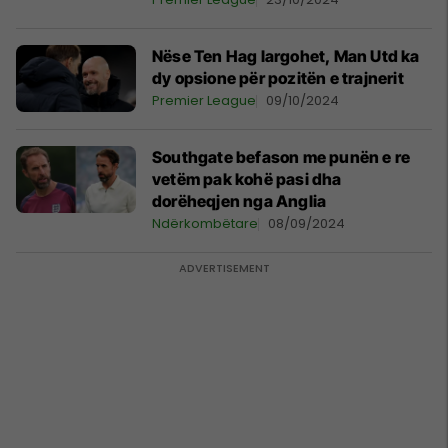
Nëse Ten Hag largohet, Man Utd ka
dy opsione për pozitën e trajnerit
Premier League
09/10/2024
Southgate befason me punën e re
vetëm pak kohë pasi dha
dorëheqjen nga Anglia
Ndërkombëtare
08/09/2024