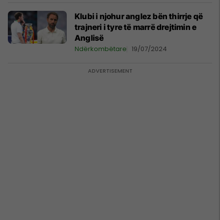
Klubi i njohur anglez bën thirrje që
trajneri i tyre të marrë drejtimin e
Anglisë
Ndërkombëtare
19/07/2024