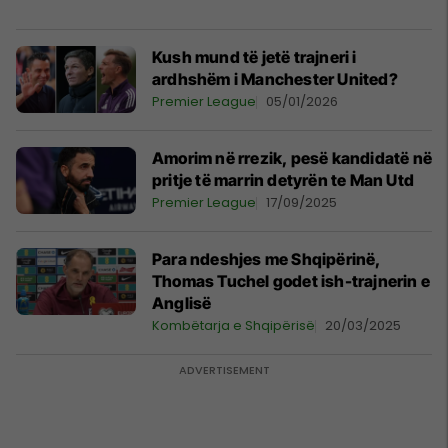
Kush mund të jetë trajneri i
ardhshëm i Manchester United?
Premier League
05/01/2026
Amorim në rrezik, pesë kandidatë në
pritje të marrin detyrën te Man Utd
Premier League
17/09/2025
Para ndeshjes me Shqipërinë,
Thomas Tuchel godet ish-trajnerin e
Anglisë
Kombëtarja e Shqipërisë
20/03/2025