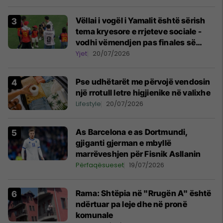
Vëllai i vogël i Yamalit është sërish
tema kryesore e rrjeteve sociale -
vodhi vëmendjen pas finales së
Kupës së Botës
Yjet
20/07/2026
Pse udhëtarët me përvojë vendosin
një rrotull letre higjienike në valixhe
Lifestyle
20/07/2026
As Barcelona e as Dortmundi,
gjiganti gjerman e mbyllë
marrëveshjen për Fisnik Asllanin
Përfaqësueset
19/07/2026
Rama: Shtëpia në "Rrugën A" është
ndërtuar pa leje dhe në pronë
komunale