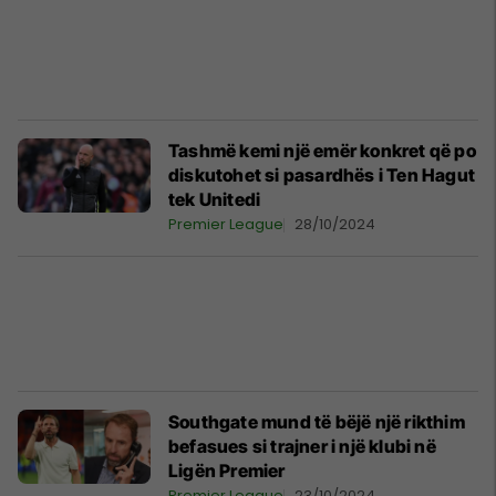
Tashmë kemi një emër konkret që po
diskutohet si pasardhës i Ten Hagut
tek Unitedi
Premier League
28/10/2024
Southgate mund të bëjë një rikthim
befasues si trajner i një klubi në
Ligën Premier
Premier League
23/10/2024