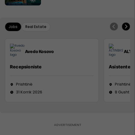
Jobs
Real Estate
Avedo Kosovo
ALTI
Recepsioniste
Asistente e
Prishtinë
Prishtinë
31 Korrik 2026
8 Gusht 2