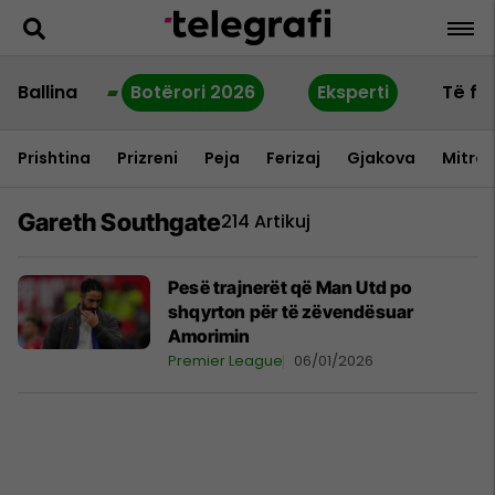
Ballina
Botërori 2026
Eksperti
Të fu
Prishtina
Prizreni
Peja
Ferizaj
Gjakova
Mitrov
Gareth Southgate
214 Artikuj
Pesë trajnerët që Man Utd po
shqyrton për të zëvendësuar
Amorimin
Premier League
06/01/2026