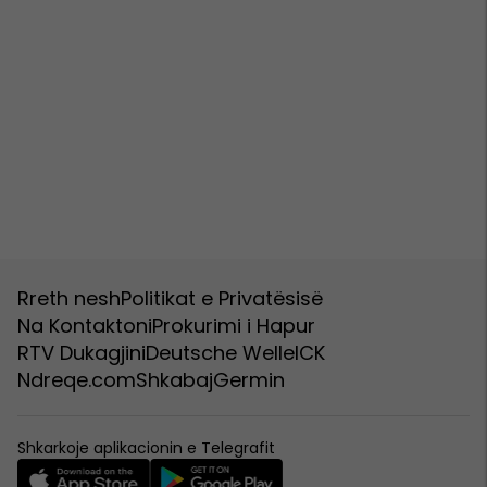
Rreth nesh
Politikat e Privatësisë
Na Kontaktoni
Prokurimi i Hapur
RTV Dukagjini
Deutsche Welle
ICK
Ndreqe.com
Shkabaj
Germin
Shkarkoje aplikacionin e Telegrafit