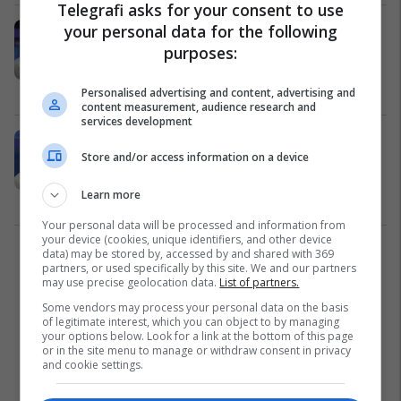
Telegrafi asks for your consent to use
your personal data for the following
Eriksson emëron dy zgjedhjet e tij
kryesore për të zëvendësuar
purposes:
Southgate si trajner i Anglisë
Përfaqësueset
19/07/2024
Personalised advertising and content, advertising and
content measurement, audience research and
services development
Askush nuk e mendoi, një emër
Store and/or access information on a device
shokues hedh kandidaturën për t'u
bërë trajneri i ardhshëm i Anglisë
Learn more
Përfaqësueset
18/07/2024
Your personal data will be processed and information from
your device (cookies, unique identifiers, and other device
data) may be stored by, accessed by and shared with 369
1
partners, or used specifically by this site. We and our partners
may use precise geolocation data.
List of partners.
Some vendors may process your personal data on the basis
of legitimate interest, which you can object to by managing
your options below. Look for a link at the bottom of this page
or in the site menu to manage or withdraw consent in privacy
and cookie settings.