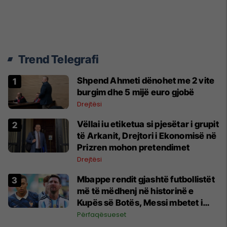
Trend Telegrafi
Shpend Ahmeti dënohet me 2 vite
burgim dhe 5 mijë euro gjobë
Drejtësi
Vëllai iu etiketua si pjesëtar i grupit
të Arkanit, Drejtori i Ekonomisë në
Prizren mohon pretendimet
Drejtësi
Mbappe rendit gjashtë futbollistët
më të mëdhenj në historinë e
Kupës së Botës, Messi mbetet i
dyti
Përfaqësueset