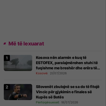
Më të lexuarat
Kosova nën alarmin e kuq të
ESTOFEX, paralajmërohen stuhi të
fuqishme me breshër dhe erëra të
forta
Kosovë
21/07/2026
Sllovenët zbulojnë se sa do të fitojë
Vincic për gjykimin e finales së
Kupës së Botës
Përfaqësueset
18/07/2026