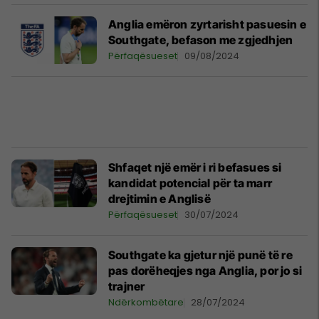
Anglia emëron zyrtarisht pasuesin e
Southgate, befason me zgjedhjen
Përfaqësueset
09/08/2024
Shfaqet një emër i ri befasues si
kandidat potencial për ta marr
drejtimin e Anglisë
Përfaqësueset
30/07/2024
Southgate ka gjetur një punë të re
pas dorëheqjes nga Anglia, por jo si
trajner
Ndërkombëtare
28/07/2024