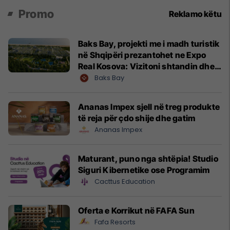
Promo
Reklamo këtu
Baks Bay, projekti me i madh turistik
në Shqipëri prezantohet ne Expo
Real Kosova: Vizitoni shtandin dhe
zbuloni mundësitë e investimit
Baks Bay
Ananas Impex sjell në treg produkte
të reja për çdo shije dhe gatim
Ananas Impex
Maturant, puno nga shtëpia! Studio
Siguri Kibernetike ose Programim
Cacttus Education
Oferta e Korrikut në FAFA Sun
Fafa Resorts