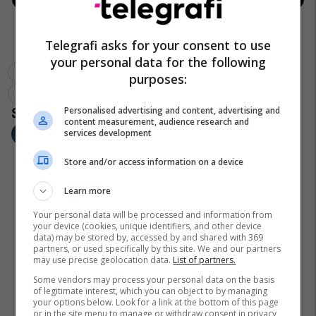
Telegrafi asks for your consent to use
your personal data for the following
Al Hilal
Federico Valverde
Real Madrid
purposes:
Kupa E Botës Për Klube
Vinicius Junior
Karim Benzema
Personalised advertising and content, advertising and
content measurement, audience research and
services development
Store and/or access information on a device
Learn more
Your personal data will be processed and information from
your device (cookies, unique identifiers, and other device
data) may be stored by, accessed by and shared with 369
partners, or used specifically by this site. We and our partners
may use precise geolocation data.
List of partners.
Some vendors may process your personal data on the basis
of legitimate interest, which you can object to by managing
your options below. Look for a link at the bottom of this page
or in the site menu to manage or withdraw consent in privacy