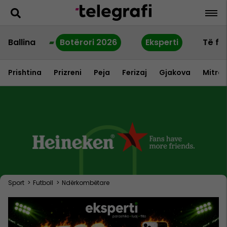
Ballina
Botërori 2026
Eksperti
Të fu
Prishtina
Prizreni
Peja
Ferizaj
Gjakova
Mitrov
Sport
>
Futboll
>
Ndërkombëtare