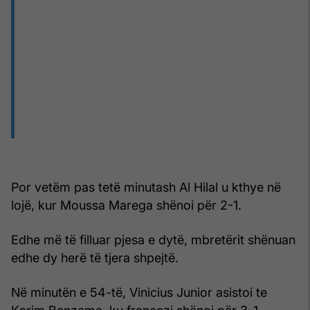
Por vetëm pas tetë minutash Al Hilal u kthye në
lojë, kur Moussa Marega shënoi për 2-1.
Edhe më të filluar pjesa e dytë, mbretërit shënuan
edhe dy herë të tjera shpejtë.
Në minutën e 54-të, Vinicius Junior asistoi te