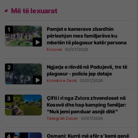
Më të lexuarat
Pamjet e kamerave zbardhin
përleshjen mes familjarëve ku
mbetën të plagosur katër persona
Kosovë
02/07/2026
Ngjarja e rëndë në Podujevë, tre të
plagosur - policia jep detaje
Kronika e Zezë
02/07/2026
Çifti i ri nga Zvicra zhvendoset në
Kosovë dhe hap kamping familjar:
"Nuk jemi penduar asnjë ditë"
Telegrafi Zvicer
01/07/2026
Osmani: Kurrë më afër s’kemi qenë