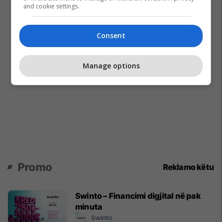
and cookie settings.
Consent
Manage options
Promo
Reklamo këtu
Swinto – Financimi digjital në pak
minuta
Swinto