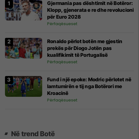
Gjermania pas dështimit në Botëror:
Klopp, gjenerata e re dhe revolucioni
për Euro 2028
Përfaqësueset
Ronaldo përlot botën me gjestin
prekës për Diogo Jotën pas
kualifikimit të Portugalisë
Përfaqësueset
Fund i një epoke: Modric përlotet në
lamtumirën e tij nga Botërori me
Kroacinë
Përfaqësueset
Në trend Botë