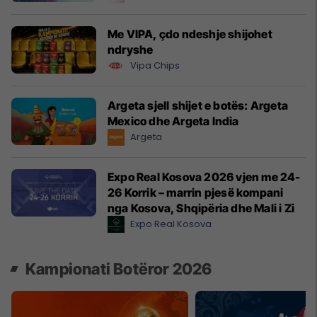
Me VIPA, çdo ndeshje shijohet
ndryshe
Vipa Chips
Argeta sjell shijet e botës: Argeta
Mexico dhe Argeta India
Argeta
Expo Real Kosova 2026 vjen me 24-
26 Korrik – marrin pjesë kompani
nga Kosova, Shqipëria dhe Mali i Zi
Expo Real Kosova
Kampionati Botëror 2026