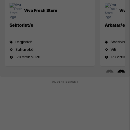
Viva Fresh Store
Viva 
Sektorist/e
Arkatar/e
Logjistikë
Shërbime 
Suharekë
Viti
17 Korrik 2026
17 Korrik 