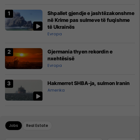
Shpallet gjendje e jashtëzakonshme
në Krime pas sulmeve të fuqishme
të Ukrainës
Evropa
Gjermania thyen rekordin e
nxehtësisë
Evropa
Hakmerret SHBA-ja, sulmon Iranin
Amerika
Jobs
Real Estate