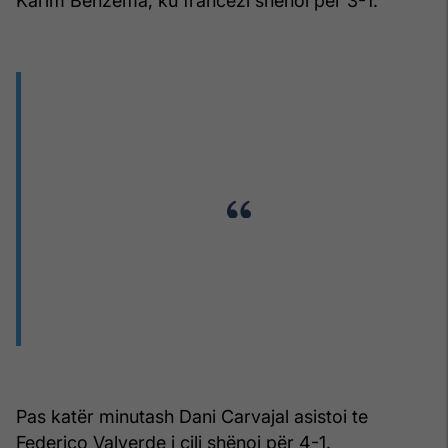
Karim Benzema, ku francezi shënoi për 3-1.
Pas katër minutash Dani Carvajal asistoi te
Federico Valverde i cili shënoi për 4-1.