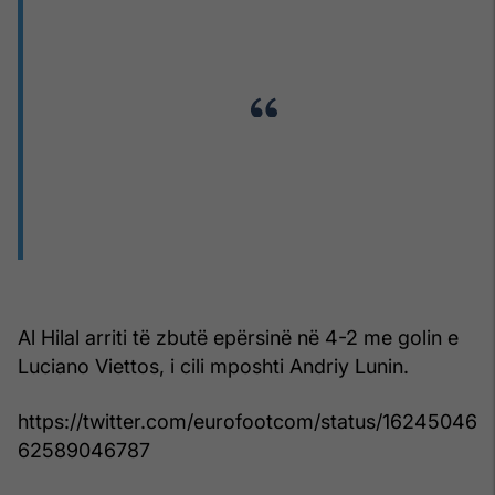
Al Hilal arriti të zbutë epërsinë në 4-2 me golin e
Luciano Viettos, i cili mposhti Andriy Lunin.
https://twitter.com/eurofootcom/status/16245046
62589046787