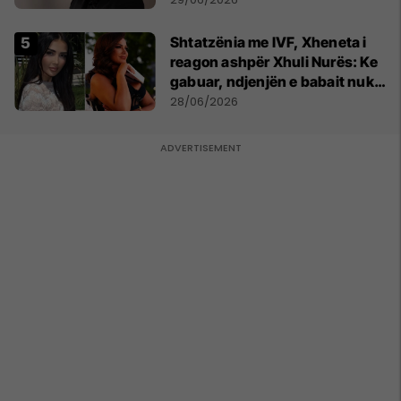
Shtatzënia me IVF, Xheneta i
reagon ashpër Xhuli Nurës: Ke
gabuar, ndjenjën e babait nuk
mund t'ia plotësosh kurrë
28/06/2026