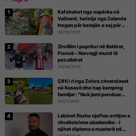
Kafshohet nga nepërka në
Valbonë, turistja nga Zelanda
tregon për betejën e saj për
mbijetesë
28/06/2026
Zhvillim i papritur në Botëror,
Francë – Norvegji mund të
pezullohet
25/06/2026
Çifti i ri nga Zvicra zhvendoset
në Kosovë dhe hap kamping
familjar: "Nuk jemi penduar
asnjë ditë"
01/07/2026
Labinot Rexha njofton arritjen e
rëndësishme akademike - i
njihet diploma e masterit në
Psikologji në Zvicër
29/06/2026