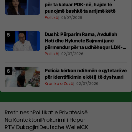
për ta kaluar PDK-në, hajde të
punojmë bashkë ta arrijmë këtë
Politikë
01/07/2026
Dushi: Përparim Rama, Avdullah
Hoti dhe Hykmete Bajrami janë
përmendur për ta udhëhequr LDK-
në
Politikë
02/07/2026
Policia kërkon ndihmën e qytetarëve
për identifikimin e këtij të dyshuari
Kronika e Zezë
02/07/2026
Rreth nesh
Politikat e Privatësisë
Na Kontaktoni
Prokurimi i Hapur
RTV Dukagjini
Deutsche Welle
ICK