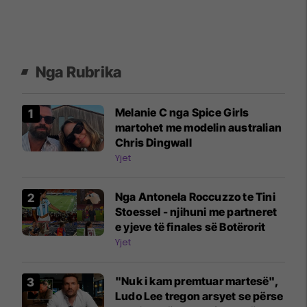
Nga Rubrika
Melanie C nga Spice Girls
martohet me modelin australian
Chris Dingwall
Yjet
Nga Antonela Roccuzzo te Tini
Stoessel - njihuni me partneret
e yjeve të finales së Botërorit
Yjet
"Nuk i kam premtuar martesë",
Ludo Lee tregon arsyet se përse