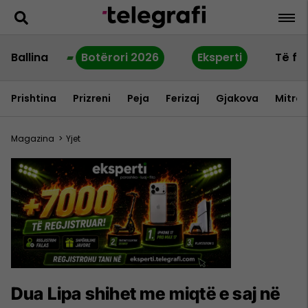
Ballina
Botërori 2026
Eksperti
Të fu
Prishtina
Prizreni
Peja
Ferizaj
Gjakova
Mitrov
Magazina
>
Yjet
Dua Lipa shihet me miqtë e saj në