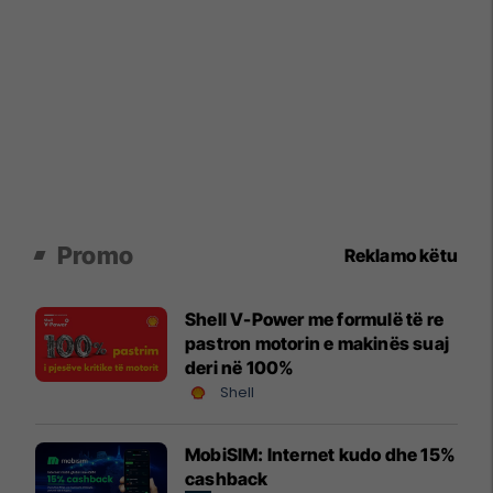
Promo
Reklamo këtu
Shell V-Power me formulë të re
pastron motorin e makinës suaj
deri në 100%
Shell
MobiSIM: Internet kudo dhe 15%
cashback