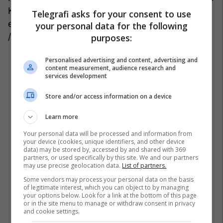
Kelly, 42 vjeç, por ata shkuan rrugët e tyre majin
Telegrafi asks for your consent to use
e kaluar pasi ishin bashkë që nga viti 2020.
your personal data for the following
/
Telegrafi/
purposes:
Personalised advertising and content, advertising and
content measurement, audience research and
services development
Store and/or access information on a device
Learn more
Your personal data will be processed and information from
your device (cookies, unique identifiers, and other device
data) may be stored by, accessed by and shared with 369
partners, or used specifically by this site. We and our partners
may use precise geolocation data.
List of partners.
Some vendors may process your personal data on the basis
of legitimate interest, which you can object to by managing
your options below. Look for a link at the bottom of this page
or in the site menu to manage or withdraw consent in privacy
and cookie settings.