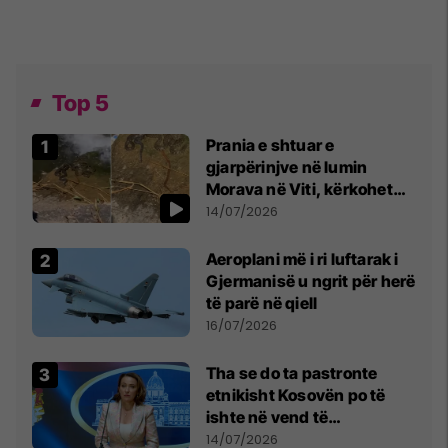
Top 5
Prania e shtuar e
gjarpërinjve në lumin
Morava në Viti, kërkohet
kujdes nga qytetarët
14/07/2026
Aeroplani më i ri luftarak i
Gjermanisë u ngrit për herë
të parë në qiell
16/07/2026
Tha se do ta pastronte
etnikisht Kosovën po të
ishte në vend të
Millosheviqit, Lëvizja e
14/07/2026