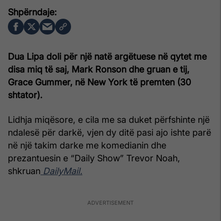
Dua Lipa doli për një natë argëtuese në qytet me
disa miq të saj, Mark Ronson dhe gruan e tij,
Grace Gummer, në New York të premten (30
shtator).
Lidhja miqësore, e cila me sa duket përfshinte një
ndalesë për darkë, vjen dy ditë pasi ajo ishte parë
në një takim darke me komedianin dhe
prezantuesin e “Daily Show” Trevor Noah,
shkruan
DailyMail.