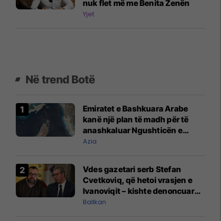
nuk flet më me Benita Zenën
Yjet
Në trend Botë
Emiratet e Bashkuara Arabe
kanë një plan të madh për të
anashkaluar Ngushticën e
Hormuzit
Azia
Vdes gazetari serb Stefan
Cvetkoviq, që hetoi vrasjen e
Ivanoviqit – kishte denoncuar
kërcënime ndaj vëllezërve
Ballkan
Vuçiq