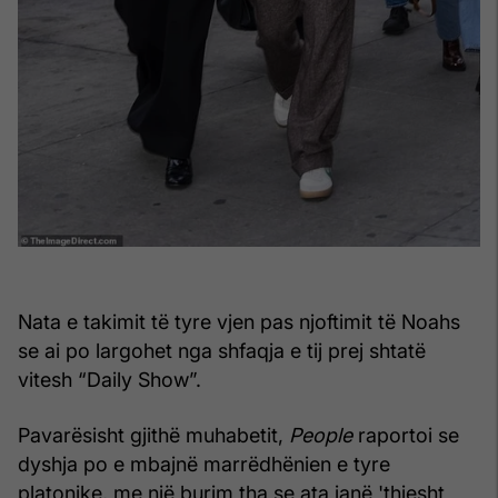
Nata e takimit të tyre vjen pas njoftimit të Noahs
se ai po largohet nga shfaqja e tij prej shtatë
vitesh “Daily Show”.
Pavarësisht gjithë muhabetit,
People
raportoi se
dyshja po e mbajnë marrëdhënien e tyre
platonike, me një burim tha se ata janë 'thjesht