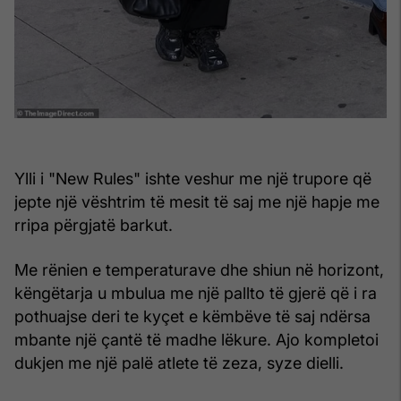
Ylli i "New Rules" ishte veshur me një trupore që
jepte një vështrim të mesit të saj me një hapje me
rripa përgjatë barkut.
Me rënien e temperaturave dhe shiun në horizont,
këngëtarja u mbulua me një pallto të gjerë që i ra
pothuajse deri te kyçet e këmbëve të saj ndërsa
mbante një çantë të madhe lëkure. Ajo kompletoi
dukjen me një palë atlete të zeza, syze dielli.