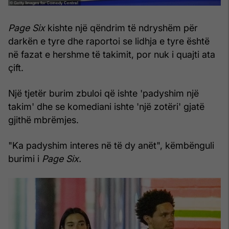
Page Six
kishte një qëndrim të ndryshëm për
darkën e tyre dhe raportoi se lidhja e tyre është
në fazat e hershme të takimit, por nuk i quajti ata
çift.
Një tjetër burim zbuloi që ishte 'padyshim një
takim' dhe se komediani ishte 'një zotëri' gjatë
gjithë mbrëmjes.
"Ka padyshim interes në të dy anët", këmbënguli
burimi i
Page Six.