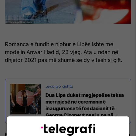
Romanca e fundit e njohur e Lipës ishte me
modelin Anwar Hadid, 23 vjeç. Ata u ndan në
dhjetor 2021 pas më shumë se dy vitesh si çift.
Dua Lipa duket magjepsëse teksa
merr pjesë në ceremoninë
inauguruese të fondacionit të
George Clooneyt pasi u pa në
darkë me Trevor Noah
Noah u takua për herë të fundit me aktoren Minka