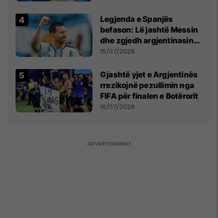
Qytetarëve të Lirë në Serbi
kërkon shkarkimin e
Legjenda e Spanjës
menjëhershëm të
befason: Lë jashtë Messin
Snezhana Paunoviq
dhe zgjedh argjentinasin
më të mirë në botë
15/07/2026
Gjashtë yjet e Argjentinës
rrezikojnë pezullimin nga
FIFA për finalen e Botërorit
16/07/2026