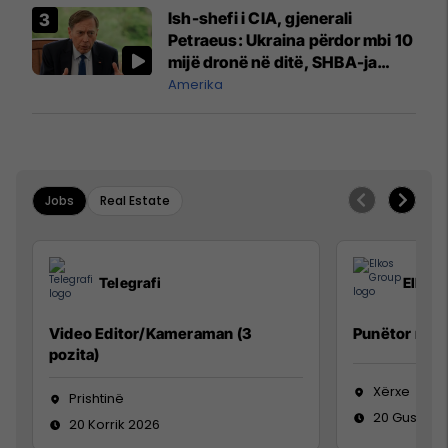
Ish-shefi i CIA, gjenerali
Petraeus: Ukraina përdor mbi 10
mijë dronë në ditë, SHBA-ja
mbetet shumë prapa në
Amerika
prodhim
Jobs
Real Estate
Telegrafi
Elkos
Video Editor/Kameraman (3
Punëtor në 
pozita)
Xërxe
Prishtinë
20 Gusht 2
20 Korrik 2026