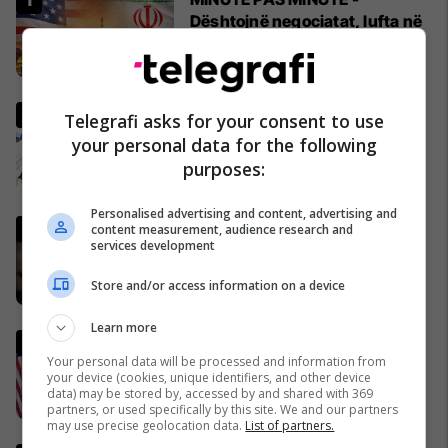
Dështojnë negociatat, lufta në
Iran vazhdon
02/04/2026
Pse Fidel Castro gjithmonë
Telegrafi asks for your consent to use
mbante dy orë të markës
your personal data for the following
Rolex? (Foto)
purposes:
29/11/2016
Personalised advertising and content, advertising and
Lideri i Iranit thyen heshtjen,
content measurement, audience research and
services development
lëshon një deklaratë të rrallë
publike
Store and/or access information on a device
06/04/2026
Learn more
Ish-zyrtari amerikan, Kent:
Your personal data will be processed and information from
SHBA-ja do të largohet nga
your device (cookies, unique identifiers, and other device
NATO dhe do ta mbështet
data) may be stored by, accessed by and shared with 369
Izraelin në një luftë të
09/04/2026
partners, or used specifically by this site. We and our partners
may use precise geolocation data.
List of partners.
mundshme me Turqinë në Siri