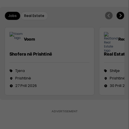
Jobs
Real Estate
Voom
RedS
Shofera në Prishtinë
Real Estate
Tjera
Shitje
Prishtinë
Prishtinë
27 Prill 2026
30 Prill 20