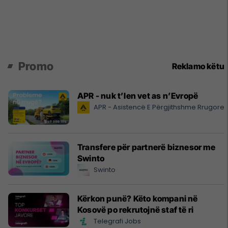
Promo
Reklamo këtu
APR - nuk t’len vet as n’Evropë
APR - Asistencë E Përgjithshme Rrugore
Transfere për partnerë biznesor me
Swinto
Swinto
Kërkon punë? Këto kompani në
Kosovë po rekrutojnë staf të ri
Telegrafi Jobs