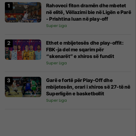
Rahoveci fiton dramën dhe mbetet
në elitë, Vëllazimi bie në Ligën e Parë
- Prishtina luan në play-off
Super Liga
Ethet e mbijetesës dhe play-offit:
FBK-ja del me sqarim për
“skenarët” e xhiros së fundit
Super Liga
Garë e fortë për Play-Off dhe
mbijetesën, orari i xhiros së 27-të në
Superligën e basketbollit
Super Liga