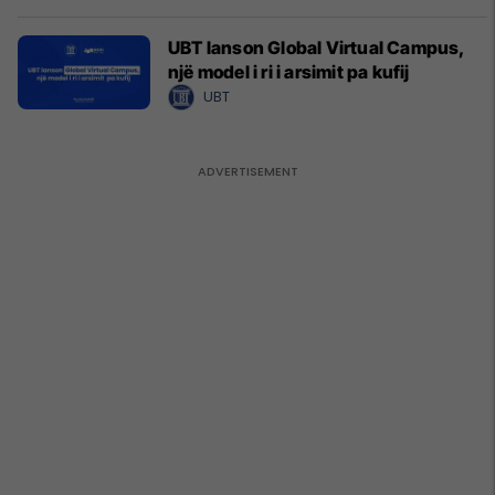
UBT lanson Global Virtual Campus,
një model i ri i arsimit pa kufij
UBT