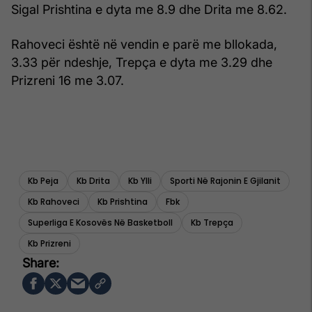
Sigal Prishtina e dyta me 8.9 dhe Drita me 8.62.
Rahoveci është në vendin e parë me bllokada,
3.33 për ndeshje, Trepça e dyta me 3.29 dhe
Prizreni 16 me 3.07.
Kb Peja
Kb Drita
Kb Ylli
Sporti Në Rajonin E Gjilanit
Kb Rahoveci
Kb Prishtina
Fbk
Superliga E Kosovës Në Basketboll
Kb Trepça
Kb Prizreni