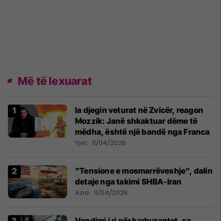
Më të lexuarat
Ia djegin veturat në Zvicër, reagon
Mozzik: Janë shkaktuar dëme të
mëdha, është një bandë nga Franca
Yjet
11/04/2026
"Tensione e mosmarrëveshje", dalin
detaje nga takimi SHBA-Iran
Azia
11/04/2026
Vendimi i ri për karburantet, sa