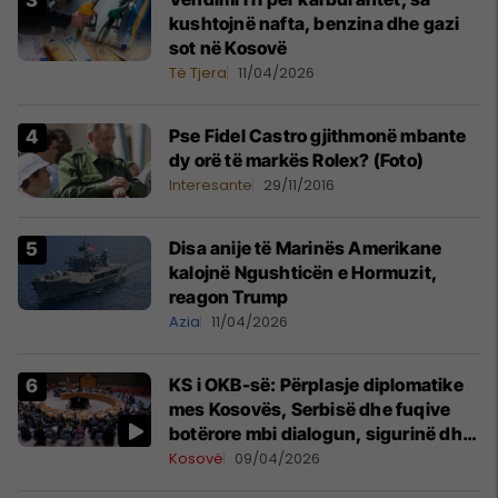
kushtojnë nafta, benzina dhe gazi
sot në Kosovë
Të Tjera
11/04/2026
Pse Fidel Castro gjithmonë mbante
dy orë të markës Rolex? (Foto)
Interesante
29/11/2016
Disa anije të Marinës Amerikane
kalojnë Ngushticën e Hormuzit,
reagon Trump
Azia
11/04/2026
KS i OKB-së: Përplasje diplomatike
mes Kosovës, Serbisë dhe fuqive
botërore mbi dialogun, sigurinë dhe
UNMIK-un
Kosovë
09/04/2026