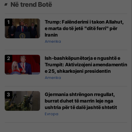
Në trend Botë
Trump: Falënderimi i takon Allahut,
e marta do të jetë "ditë ferri" për
Iranin
Amerika
Ish-bashkëpunëtorja e ngushtë e
Trumpit: Aktivizojeni amendamentin
e 25, shkarkojeni presidentin
Amerika
Gjermania shtrëngon rregullat,
burrat duhet të marrin leje nga
ushtria për të dalë jashtë shtetit
Evropa