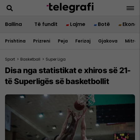
Ballina
Të fundit
Lajme
Botë
Ekono
Prishtina
Prizreni
Peja
Ferizaj
Gjakova
Mitrov
Sport
>
Basketball
>
Super Liga
Disa nga statistikat e xhiros së 21-
të Superligës së basketbollit