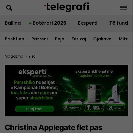
Ballina
Botërori 2026
Eksperti
Të fundit
Prishtina
Prizreni
Peja
Ferizaj
Gjakova
Mitrov
Magazina
>
Yjet
Christina Applegate flet pas