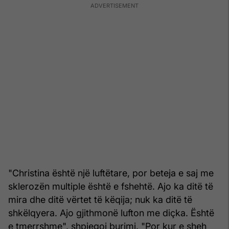
"Christina është një luftëtare, por beteja e saj me
sklerozën multiple është e fshehtë. Ajo ka ditë të
mira dhe ditë vërtet të këqija; nuk ka ditë të
shkëlqyera. Ajo gjithmonë lufton me diçka. Është
e tmerrshme", shpjegoi burimi. "Por kur e sheh