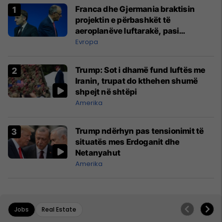
Franca dhe Gjermania braktisin
projektin e përbashkët të
aeroplanëve luftarakë, pasi
kompanitë nuk arrijnë marrëveshje
Evropa
Trump: Sot i dhamë fund luftës me
Iranin, trupat do kthehen shumë
shpejt në shtëpi
Amerika
Trump ndërhyn pas tensionimit të
situatës mes Erdoganit dhe
Netanyahut
Amerika
Jobs
Real Estate