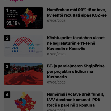
Numërohen mbi 99% të votave,
ky është rezultati sipas KQZ-së
07/06/2026
Kështu pritet të ndahen ulëset
në legjislaturën e 11-të në
Kuvendin e Kosovës
07/06/2026
BE-ja paralajmëron Shqipërinë
për projektin e lidhur me
Kushnerin
07/06/2026
Numërimi i votave drejt fundit,
LVV dominon komunat, PDK
forcë e parë në 3 komuna
07/06/2026