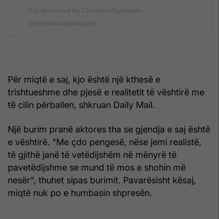
A post shared by Christina Applegate
(@christinaapplegate)
Për miqtë e saj, kjo është një kthesë e
trishtueshme dhe pjesë e realitetit të vështirë me
të cilin përballen, shkruan Daily Mail.
Një burim pranë aktores tha se gjendja e saj është
e vështirë. "Me çdo pengesë, nëse jemi realistë,
të gjithë janë të vetëdijshëm në mënyrë të
pavetëdijshme se mund të mos e shohin më
nesër", thuhet sipas burimit. Pavarësisht kësaj,
miqtë nuk po e humbasin shpresën.