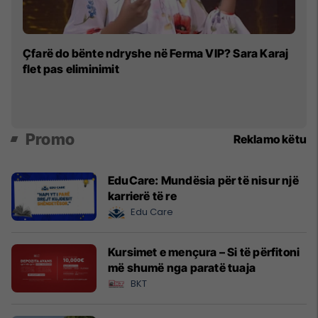
Pe
Çfarë do bënte ndryshe në Ferma VIP? Sara Karaj
pr
flet pas eliminimit
Promo
Reklamo këtu
EduCare: Mundësia për të nisur një
karrierë të re
Edu Care
Kursimet e mençura – Si të përfitoni
më shumë nga paratë tuaja
BKT