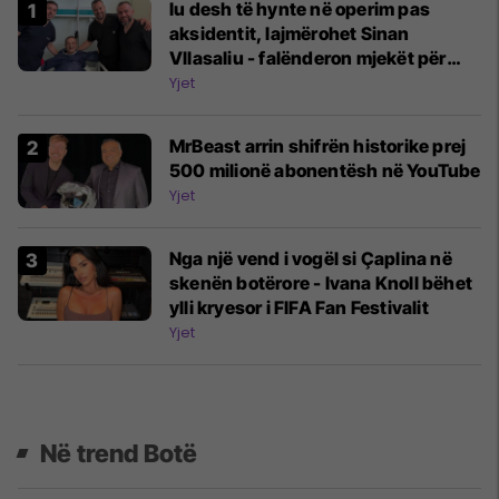
Iu desh të hynte në operim pas
aksidentit, lajmërohet Sinan
Vllasaliu - falënderon mjekët për
përkujdesjen
Yjet
MrBeast arrin shifrën historike prej
500 milionë abonentësh në YouTube
Yjet
Nga një vend i vogël si Çaplina në
skenën botërore - Ivana Knoll bëhet
ylli kryesor i FIFA Fan Festivalit
Yjet
Në trend Botë