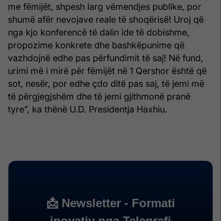
me fëmijët, shpesh larg vëmendjes publike, por
shumë afër nevojave reale të shoqërisë! Uroj që
nga kjo konferencë të dalin ide të dobishme,
propozime konkrete dhe bashkëpunime që
vazhdojnë edhe pas përfundimit të saj! Në fund,
urimi më i mirë për fëmijët në 1 Qershor është që
sot, nesër, por edhe çdo ditë pas saj, të jemi më
të përgjegjshëm dhe të jemi gjithmonë pranë
tyre”, ka thënë U.D. Presidentja Haxhiu.