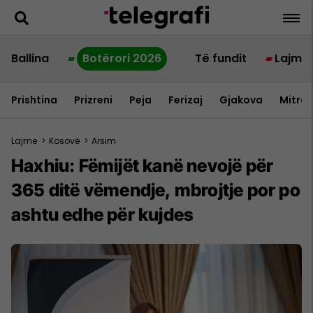
Ballina
Botërori 2026
Të fundit
Lajme
Prishtina
Prizreni
Peja
Ferizaj
Gjakova
Mitrov
Lajme
>
Kosovë
>
Arsim
Haxhiu: Fëmijët kanë nevojë për
365 ditë vëmendje, mbrojtje por po
ashtu edhe për kujdes