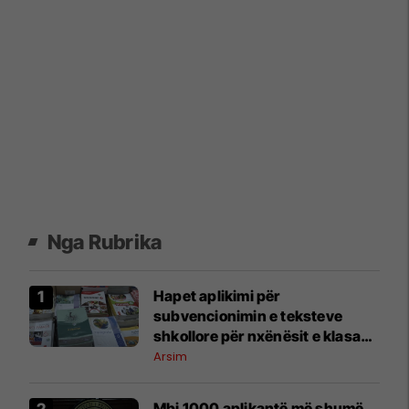
Nga Rubrika
Hapet aplikimi për
subvencionimin e teksteve
shkollore për nxënësit e klasave
1–9
Arsim
​Mbi 1000 aplikantë më shumë