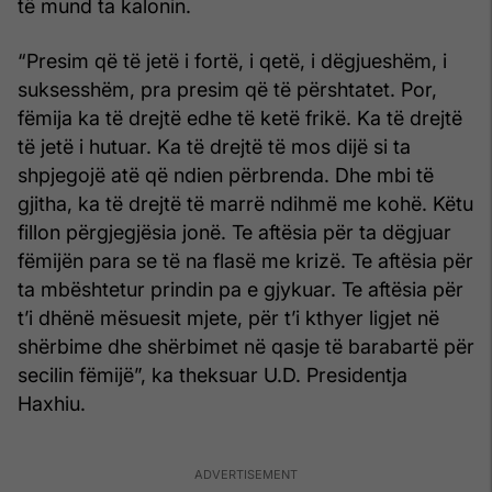
të mund ta kalonin.
“Presim që të jetë i fortë, i qetë, i dëgjueshëm, i
suksesshëm, pra presim që të përshtatet. Por,
fëmija ka të drejtë edhe të ketë frikë. Ka të drejtë
të jetë i hutuar. Ka të drejtë të mos dijë si ta
shpjegojë atë që ndien përbrenda. Dhe mbi të
gjitha, ka të drejtë të marrë ndihmë me kohë. Këtu
fillon përgjegjësia jonë. Te aftësia për ta dëgjuar
fëmijën para se të na flasë me krizë. Te aftësia për
ta mbështetur prindin pa e gjykuar. Te aftësia për
t’i dhënë mësuesit mjete, për t’i kthyer ligjet në
shërbime dhe shërbimet në qasje të barabartë për
secilin fëmijë”, ka theksuar U.D. Presidentja
Haxhiu.