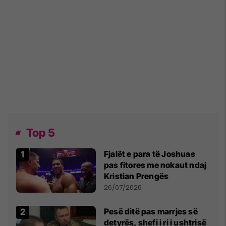
Top 5
Fjalët e para të Joshuas
pas fitores me nokaut ndaj
Kristian Prengës
26/07/2026
Pesë ditë pas marrjes së
detyrës, shefi i ri i ushtrisë