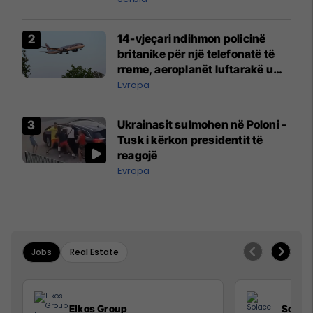
14-vjeçari ndihmon policinë
britanike për një telefonatë të
rreme, aeroplanët luftarakë u
ngritën në ajër për të
Evropa
interceptuar fluturaken e Qatar
Airways që po shkonte drejt
Ukrainasit sulmohen në Poloni -
Mançesterit
Tusk i kërkon presidentit të
reagojë
Evropa
Jobs
Real Estate
Elkos Group
Solac