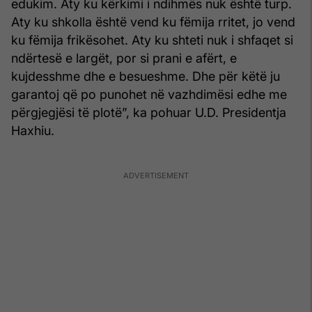
edukim. Aty ku kërkimi i ndihmës nuk është turp.
Aty ku shkolla është vend ku fëmija rritet, jo vend
ku fëmija frikësohet. Aty ku shteti nuk i shfaqet si
ndërtesë e largët, por si prani e afërt, e
kujdesshme dhe e besueshme. Dhe për këtë ju
garantoj që po punohet në vazhdimësi edhe me
përgjegjësi të plotë”, ka pohuar U.D. Presidentja
Haxhiu.