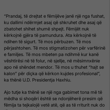
“Prandaj, të drejtat e fëmijëve janë një nga fushat,
ku dallimi ndërmjet asaj që shkruhet dhe asaj që
zbatohet shihet shumë shpejt. Fëmijët nuk
kërkojnë gjëra të pamundura. Ata kërkojnë të
ndihen të sigurt. Të mos përbuzen. Të mos
përjashtohen. Të mos stigmatizohen për varfërinë
e familjes. Të mos mbeten pa ndihmë kur kanë
vështirësi në të folur, në sjellje, në mësimnxënie
apo në shëndet mendor. Të mos u thuhet “hajt se
kalon” për diçka që kërkon kujdes profesional”,
ka thënë U.D. Presidentja Haxhiu.
Ajo tutje ka thënë se një nga gabimet tona më të
mëdha si shoqëri është se ndonjëherë presim që
fëmija ta tejkalojë vetë atë, që as të rriturit nuk do