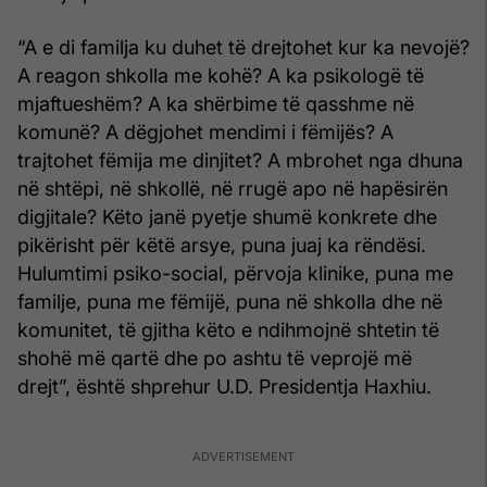
“A e di familja ku duhet të drejtohet kur ka nevojë?
A reagon shkolla me kohë? A ka psikologë të
mjaftueshëm? A ka shërbime të qasshme në
komunë? A dëgjohet mendimi i fëmijës? A
trajtohet fëmija me dinjitet? A mbrohet nga dhuna
në shtëpi, në shkollë, në rrugë apo në hapësirën
digjitale? Këto janë pyetje shumë konkrete dhe
pikërisht për këtë arsye, puna juaj ka rëndësi.
Hulumtimi psiko-social, përvoja klinike, puna me
familje, puna me fëmijë, puna në shkolla dhe në
komunitet, të gjitha këto e ndihmojnë shtetin të
shohë më qartë dhe po ashtu të veprojë më
drejt”, është shprehur U.D. Presidentja Haxhiu.