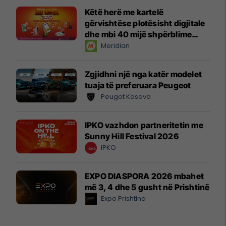
Këtë herë me kartelë
gërvishtëse plotësisht digjitale
dhe mbi 40 mijë shpërblime
instant!
Meridian
Zgjidhni një nga katër modelet
tuaja të preferuara Peugeot
Peugot Kosova
IPKO vazhdon partneritetin me
Sunny Hill Festival 2026
IPKO
EXPO DIASPORA 2026 mbahet
më 3, 4 dhe 5 gusht në Prishtinë
Expo Prishtina