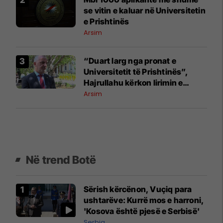
se vitin e kaluar në Universitetin
e Prishtinës
Arsim
​“Duart larg nga pronat e
Universitetit të Prishtinës”,
Hajrullahu kërkon lirimin e
objektit në Mitrovicën e Veriut
Arsim
Në trend Botë
Sërish kërcënon, Vuçiq para
ushtarëve: Kurrë mos e harroni,
'Kosova është pjesë e Serbisë'
Serbia