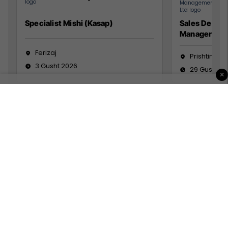
Specialist Mishi (Kasap)
Sales Devel
Manager
Ferizaj
Prishtinë
3 Gusht 2026
29 Gusht 2
×