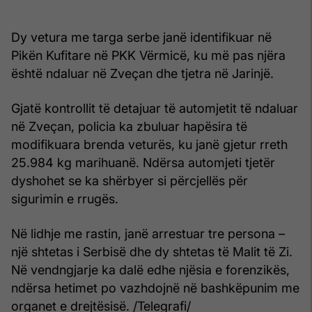
Dy vetura me targa serbe janë identifikuar në
Pikën Kufitare në PKK Vërmicë, ku më pas njëra
është ndaluar në Zveçan dhe tjetra në Jarinjë.
Gjatë kontrollit të detajuar të automjetit të ndaluar
në Zveçan, policia ka zbuluar hapësira të
modifikuara brenda veturës, ku janë gjetur rreth
25.984 kg marihuanë. Ndërsa automjeti tjetër
dyshohet se ka shërbyer si përcjellës për
sigurimin e rrugës.
Në lidhje me rastin, janë arrestuar tre persona –
një shtetas i Serbisë dhe dy shtetas të Malit të Zi.
Në vendngjarje ka dalë edhe njësia e forenzikës,
ndërsa hetimet po vazhdojnë në bashkëpunim me
organet e drejtësisë. /Telegrafi/