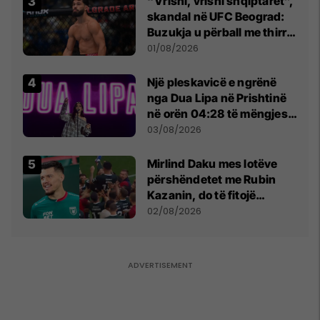
“Vrisni, vrisni shqiptarët”,
skandal në UFC Beograd:
Buzukja u përball me thirrje
anti-shqiptare nga
01/08/2026
tribunat
Një pleskavicë e ngrënë
nga Dua Lipa në Prishtinë
në orën 04:28 të mëngjesit
- dhe bota digjitale serbe
03/08/2026
shpall gjendjen e luftës
Mirlind Daku mes lotëve
përshëndetet me Rubin
Kazanin, do të fitojë
miliona te Spartak Moska
02/08/2026