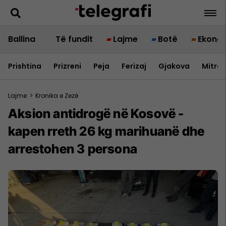
Ballina
Të fundit
Lajme
Botë
Ekono
Prishtina
Prizreni
Peja
Ferizaj
Gjakova
Mitrov
Lajme
>
Kronika e Zezë
Aksion antidrogë në Kosovë -
kapen rreth 26 kg marihuanë dhe
arrestohen 3 persona