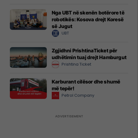
Nga UBT në skenën botërore të
robotikës: Kosova drejt Koresë
së Jugut
UBT
Zgjidhni PrishtinaTicket për
udhëtimin tuaj drejt Hamburgut
Prishtina Ticket
Karburant cilësor dhe shumë
më tepër!
Petrol Company