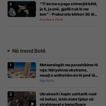
“Ti ke me e pagu shtrenjtë këtë,
ja ti, ja unë, gjallë nuk ki me
kon” - Prokuroria kërkon 30 ditë
paraburgim për të dyshuarin
Kronika e Zezë
për grabitje në Gjakovë
Në trend Botë
Meteorologët me parashikime të
reja: Ndryshime ekstreme,
muajt e ardhshëm do të jenë të
pazakontë
Nga Bota
Ukrainasit i kapin ushtarët rusë
në befasi, ishin duke fjetur në
strehimoret e kamufluara