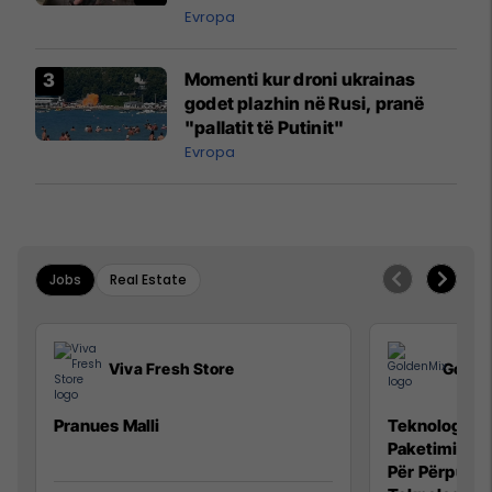
Evropa
Momenti kur droni ukrainas
godet plazhin në Rusi, pranë
"pallatit të Putinit"
Evropa
Jobs
Real Estate
Viva Fresh Store
Golde
Pranues Malli
Teknolog/e p
Paketimin e 
Për Përpunim