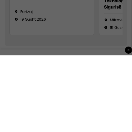
Teknolog/e 
Sigurisë së 
Ferizaj
19 Gusht 2026
Mitrovicë
15 Gusht 20
×