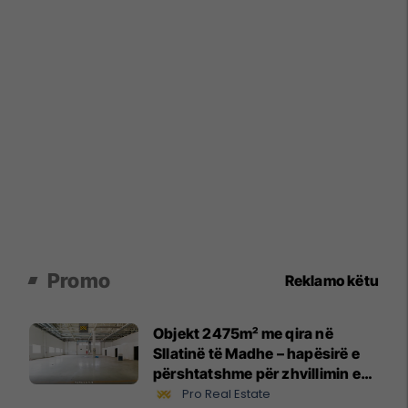
Promo
Reklamo këtu
Objekt 2475m² me qira në
Sllatinë të Madhe – hapësirë e
përshtatshme për zhvillimin e
biznesit #16068
Pro Real Estate