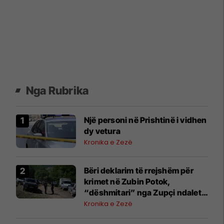
Nga Rubrika
Një personi në Prishtinë i vidhen
dy vetura
Kronika e Zezë
​Bëri deklarim të rrejshëm për
krimet në Zubin Potok,
“dëshmitari” nga Zupçi ndalet
48 orë
Kronika e Zezë