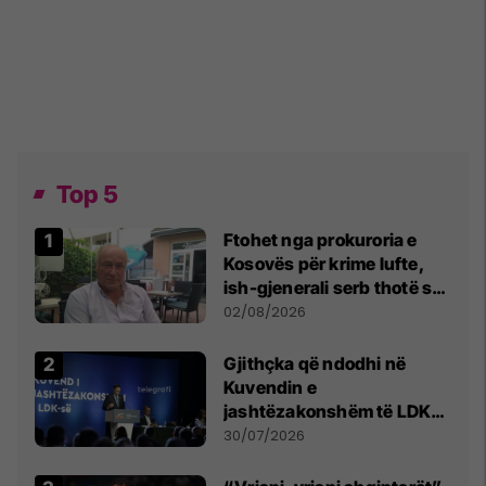
Top 5
Ftohet nga prokuroria e
Kosovës për krime lufte,
ish-gjenerali serb thotë se
dikush e tradhtoi në
02/08/2026
Beograd
Gjithçka që ndodhi në
Kuvendin e
jashtëzakonshëm të LDK-
së
30/07/2026