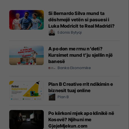
Si Bernardo Silva mund ta
dëshmojë vetën si pasuesi i
Luka Modricit te Real Madridi?
Edonis Bytyqi
A po don me rrnu n’deti?
Kursimet mund t’ju sjellin një
banesë
Banka Ekonomike
Plan B Creative rrit ndikimin e
biznesit tuaj online
Plan B
Po kërkoni mjek apo klinikë në
Kosovë? Njihuni me
GjejeMjekun.com