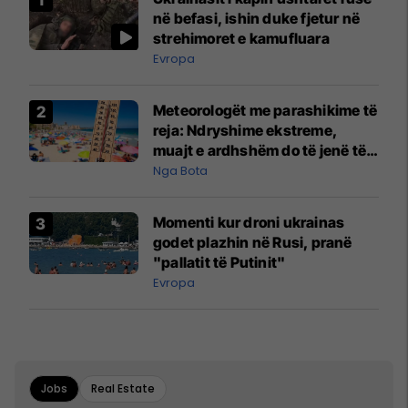
në befasi, ishin duke fjetur në
strehimoret e kamufluara
Evropa
Meteorologët me parashikime të
reja: Ndryshime ekstreme,
muajt e ardhshëm do të jenë të
pazakontë
Nga Bota
Momenti kur droni ukrainas
godet plazhin në Rusi, pranë
"pallatit të Putinit"
Evropa
Jobs
Real Estate