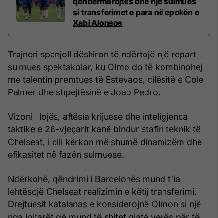
qendërmbrojtës dhe një sulmues
si transferimet e para në epokën e
Xabi Alonsos
Trajneri spanjoll dëshiron të ndërtojë një repart
sulmues spektakolar, ku Olmo do të kombinohej
me talentin premtues të Estevaos, cilësitë e Cole
Palmer dhe shpejtësinë e Joao Pedro.
Vizoni i lojës, aftësia krijuese dhe inteligjenca
taktike e 28-vjeçarit kanë bindur stafin teknik të
Chelseat, i cili kërkon më shumë dinamizëm dhe
efikasitet në fazën sulmuese.
Ndërkohë, qëndrimi i Barcelonës mund t'ia
lehtësojë Chelseat realizimin e këtij transferimi.
Drejtuesit katalanas e konsiderojnë Olmon si një
nga lojtarët që mund të shitet gjatë verës për të