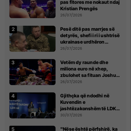
pas fitores me nokaut ndaj
Kristian Prengës
26/07/2026
Pesë ditë pas marrjes së
detyrës, shefi i ri i ushtrisë
ukrainase urdhëron
kontroll të madh
26/07/2026
Vetëm dy raunde dhe
miliona euro në xhep,
zbulohet sa fituan Joshua
e Prenga
26/07/2026
Gjithçka që ndodhi në
Kuvendin e
jashtëzakonshëm të LDK-
së
30/07/2026
"Nëse është përfshirë, ka