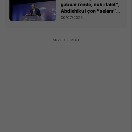
gabuar rëndë, nuk i falet",
Abdixhiku i çon “selam”
Përparim Ramës
30/07/2026