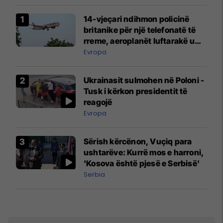
14-vjeçari ndihmon policinë
britanike për një telefonatë të
rreme, aeroplanët luftarakë u
ngritën në ajër për të
Evropa
interceptuar fluturaken e Qatar
Airways që po shkonte drejt
Ukrainasit sulmohen në Poloni -
Mançesterit
Tusk i kërkon presidentit të
reagojë
Evropa
Sërish kërcënon, Vuçiq para
ushtarëve: Kurrë mos e harroni,
'Kosova është pjesë e Serbisë'
Serbia