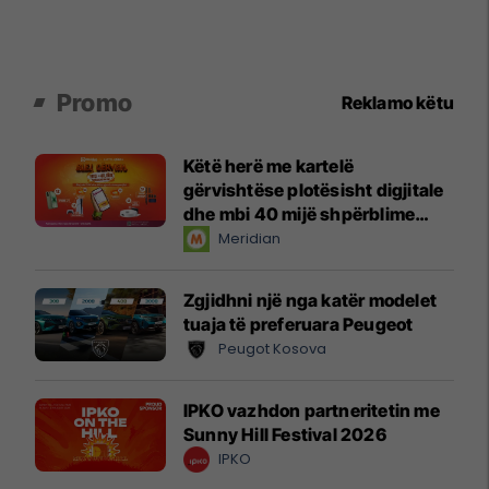
Promo
Reklamo këtu
Këtë herë me kartelë
gërvishtëse plotësisht digjitale
dhe mbi 40 mijë shpërblime
instant!
Meridian
Zgjidhni një nga katër modelet
tuaja të preferuara Peugeot
Peugot Kosova
IPKO vazhdon partneritetin me
Sunny Hill Festival 2026
IPKO