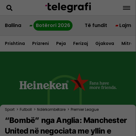
Ballina
Botërori 2026
Të fundit
Lajme
Prishtina
Prizreni
Peja
Ferizaj
Gjakova
Mitrov
Sport
>
Futboll
>
Ndërkombëtare
>
Premier League
“Bombë” nga Anglia: Manchester
United në negociata me yllin e