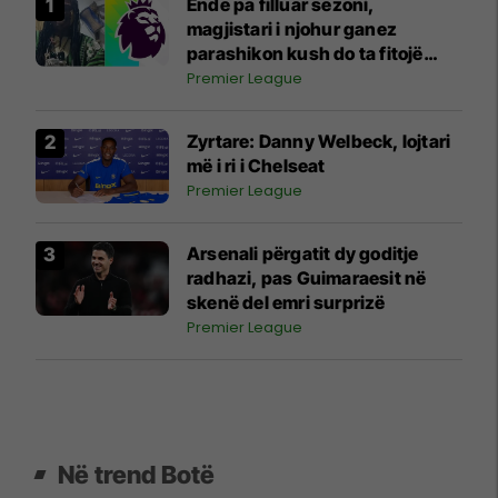
Ende pa filluar sezoni,
magjistari i njohur ganez
parashikon kush do ta fitojë
Ligën Premier
Premier League
Zyrtare: Danny Welbeck, lojtari
më i ri i Chelseat
Premier League
Arsenali përgatit dy goditje
radhazi, pas Guimaraesit në
skenë del emri surprizë
Premier League
Në trend Botë