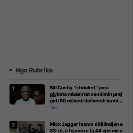
Nga Rubrika
Bill Cosby "zhduket" pasi
gjykata mbështet vendimin prej
gati 60 milionë dollarësh kundër
tij
Yjet
Mick Jagger feston ditëlindjen e
83-të, e fejuara e tij 44 vjet më e