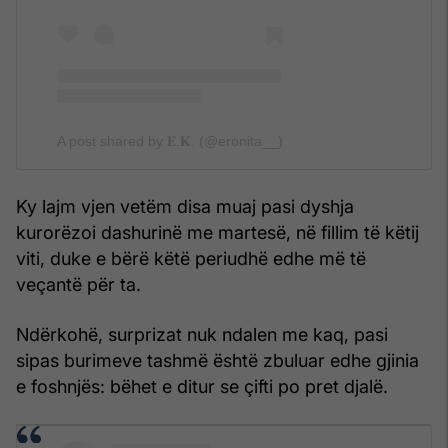
A post shared by 𝐄.𝐊. (@eronita__)
Ky lajm vjen vetëm disa muaj pasi dyshja
kurorëzoi dashurinë me martesë, në fillim të këtij
viti, duke e bërë këtë periudhë edhe më të
veçantë për ta.
Ndërkohë, surprizat nuk ndalen me kaq, pasi
sipas burimeve tashmë është zbuluar edhe gjinia
e foshnjës: bëhet e ditur se çifti po pret djalë.