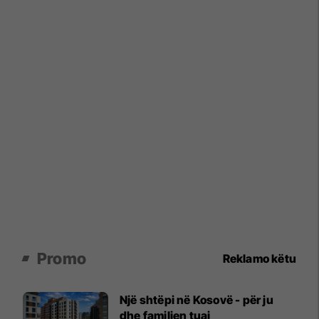
Promo
Reklamo këtu
Një shtëpi në Kosovë - për ju
dhe familjen tuaj