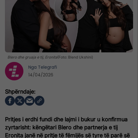
Blero dhe gruaja e tij, Eronita
(Foto: Blend Ukshini)
Nga
Telegrafi
14/04/2026
Pritjes i erdhi fundi dhe lajmi i bukur u konfirmua
zyrtarisht: këngëtari Blero dhe partnerja e tij
Eronita janë në pritje të fëmijës së tyre të parë së