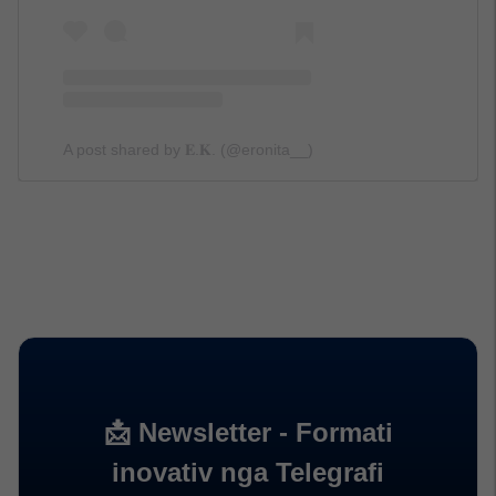
A post shared by 𝐄.𝐊. (@eronita__)