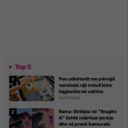
Top 5
Pse udhëtarët me përvojë
vendosin një rrotull letre
higjienike në valixhe
20/07/2026
Rama: Shtëpia në "Rrugën
A" është ndërtuar pa leje
dhe në pronë komunale