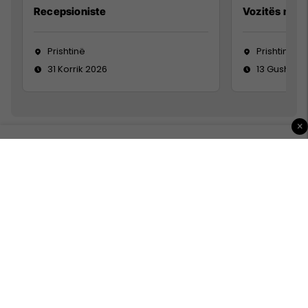
Recepsioniste
Vozitës me K
Prishtinë
Prishtinë
31 Korrik 2026
13 Gusht 20
×