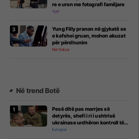
re e uron me fotografi familjare
Yjet
Yung Filly pranon në gjykatë se
e kafshoi gruan, mohon akuzat
për përdhunim
Në fokus
Në trend Botë
Pesë ditë pas marrjes së
detyrës, shefi i ri i ushtrisë
ukrainase urdhëron kontroll të
madh
Evropa