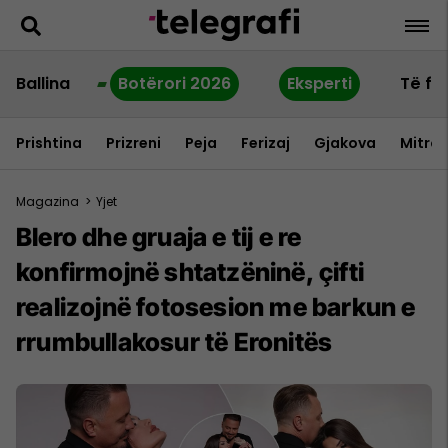
Ballina
Botërori 2026
Eksperti
Të fu
Prishtina
Prizreni
Peja
Ferizaj
Gjakova
Mitrov
Magazina
>
Yjet
Blero dhe gruaja e tij e re
konfirmojnë shtatzëninë, çifti
realizojnë fotosesion me barkun e
rrumbullakosur të Eronitës