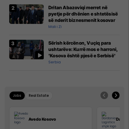
Dritan Abazoviqi merret në
pyetje për dhënien e shtetësisë
së nderit biznesmenit kosovar
Mali i Zi
Sërish kërcënon, Vuçiq para
ushtarëve: Kurrë mos e harroni,
'Kosova është pjesë e Serbisë'
Serbia
Jobs
Real Estate
Avedo Kosovo
Dardan