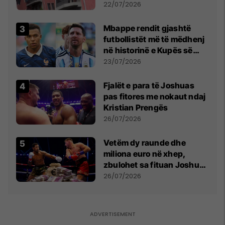
22/07/2026
Mbappe rendit gjashtë
futbollistët më të mëdhenj
në historinë e Kupës së
Botës, Messi mbetet i dyti
23/07/2026
Fjalët e para të Joshuas
pas fitores me nokaut ndaj
Kristian Prengës
26/07/2026
Vetëm dy raunde dhe
miliona euro në xhep,
zbulohet sa fituan Joshua
e Prenga
26/07/2026