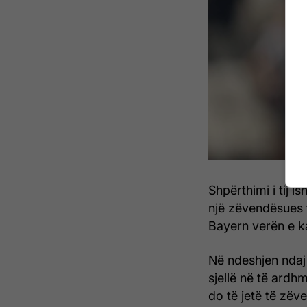
Shpërthimi i tij i
një zëvendësues t
Bayern verën e ka
Në ndeshjen ndaj
sjellë në të ardh
do të jetë të zëv