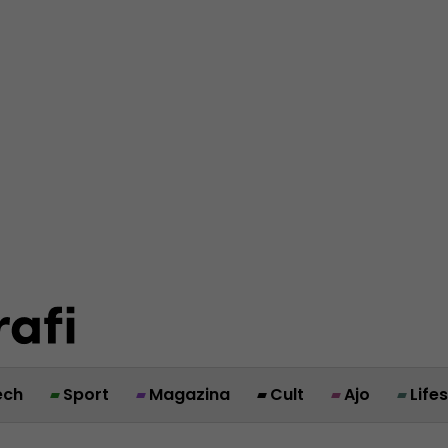
ech
Sport
Magazina
Cult
Ajo
Life