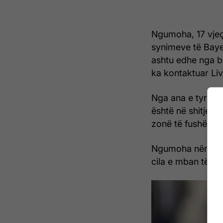
Ngumoha, 17 vjeç,
synimeve të Bayer
ashtu edhe nga b
ka kontaktuar Liv
Nga ana e tyre, d
është në shitje dh
zonë të fushës, jo
Ngumoha nënshkroi
cila e mban të li