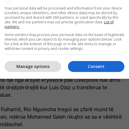
Your personal data will be processed and information from your device
(cookies, unique identifiers, and other device data) may be stored by,
accessed by and shared with 369 partners, or used specifically by this
site. We and our partners may use precise geolocation data.
List of
partners.
Some vendors may process your personal data on the basis of legitimate
interest, which you can object to by managing your options below. Look
for a link at the bottom of this page or in the site menu to manage or
withdraw consent in privacy and cookie settings.
Manage options
Consent
shte një nga arsyet kryesore pse Liverpooli nuk afroi
ë drejtpërdrejtë kur Luis Diaz u transferua te
luar.
 Fulhamit, Rio Ngumoha tregoi se çfarë mund të
men, ndërsa Mohamed Salah rikujtoi se sa e vështirë
endësohet.