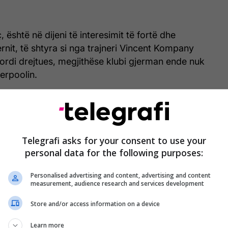
 është në dijeni të interesimit të fortë dhe
nit, të shtyra si nga trajneri Vincent Kompany
ordi drejtues, megjithëse klubi gjerman ende nuk
erpoolin.
rejtuesit në “Anfield” insistojnë se Ngumoha nuk
e se plani i klubit është t’i rrisë opsionet në atë
 t’i dobësojë ato.
Telegrafi asks for your consent to use your
personal data for the following purposes:
 kontratën e tij të parë profesionale në shtator, e
dhur me Liverpoolin deri në qershor të vitit 2028.
Personalised advertising and content, advertising and content
measurement, audience research and services development
Store and/or access information on a device
Learn more