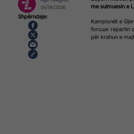
Nga
Telegrafi
me sulmuesin e L
05/06/2026
Kampionët e Gjer
forcuar repartin 
për krahun e maj