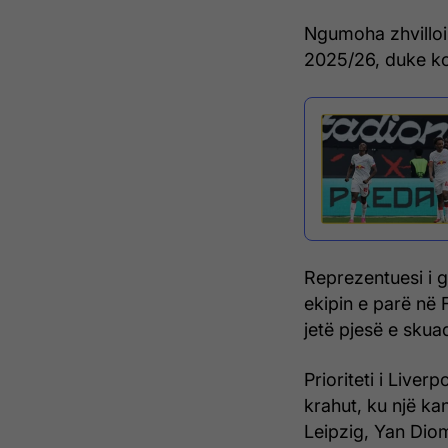
Ngumoha zhvilloi 
2025/26, duke ko
Reprezentuesi i g
ekipin e parë në 
jetë pjesë e skua
Prioriteti i Liver
krahut, ku një kan
Leipzig, Yan Dio