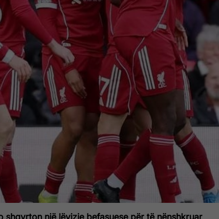
 shqyrton një lëvizje befasuese për të nënshkruar