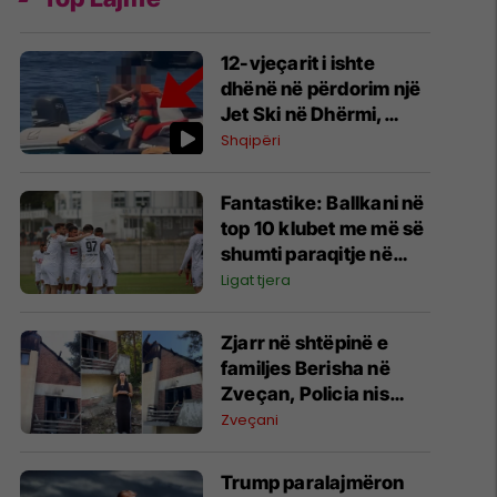
12-vjeçarit i ishte
dhënë në përdorim një
Jet Ski në Dhërmi,
reagon ministri
Shqipëri
Llamallari
Fantastike: Ballkani në
top 10 klubet me më së
shumti paraqitje në
historinë e Ligës së
Ligat tjera
Konferencës
Zjarr në shtëpinë e
familjes Berisha në
Zveçan, Policia nis
hetimet për zjarrvënie
Zveçani
Trump paralajmëron