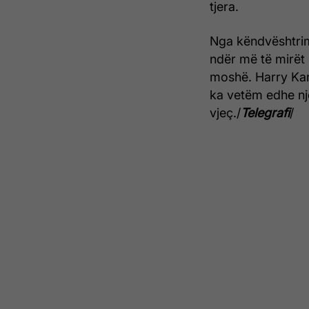
tjera.
Nga këndvështrimi 
ndër më të mirët
moshë. Harry Kan
ka vetëm edhe një
vjeç./
Telegrafi
/