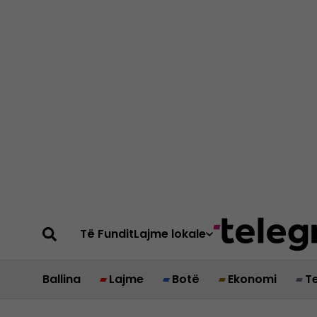
Të Fundit
Lajme lokale
Ballina
Lajme
Botë
Ekonomi
T