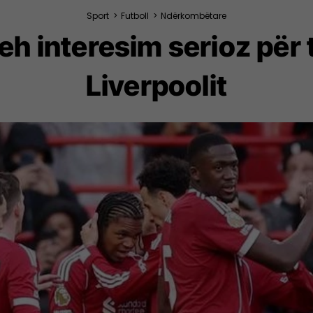
Sport
>
Futboll
>
Ndërkombëtare
 interesim serioz për tr
Liverpoolit