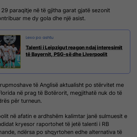
29 paraqitje në të gjitha garat gjatë sezonit
ntribuar me dy gola dhe një asist.
Talenti i Leipzigut reagon ndaj interesimit
të Bayernit, PSG-së dhe Liverpoolit
rupmoshave të Anglisë aktualisht po stërvitet me
Florida në prag të Botërorit, megjithatë nuk do të
drës për turneun.
poolit në afatin e ardhshëm kalimtar janë sulmuesit e
didat kryesor raportohet të jetë talenti i RB
mande, ndërsa po shqyrtohen edhe alternativa të