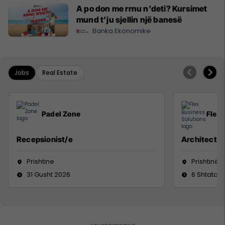
A po don me rrnu n’deti? Kursimet
mund t’ju sjellin një banesë
Banka Ekonomike
Jobs
Real Estate
Padel Zone
Flex 
Recepsionist/e
Architect
Prishtine
Prishtinë
31 Gusht 2026
6 Shtator 