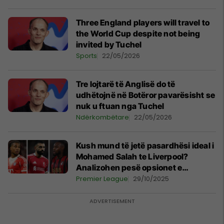
Three England players will travel to
the World Cup despite not being
invited by Tuchel
Sports
22/05/2026
Tre lojtarë të Anglisë do të
udhëtojnë në Botëror pavarësisht se
nuk u ftuan nga Tuchel
Ndërkombëtare
22/05/2026
Kush mund të jetë pasardhësi ideal i
Mohamed Salah te Liverpool?
Analizohen pesë opsionet e
mundshme
Premier League
29/10/2025