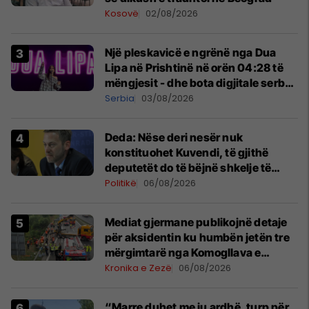
Kosovë
02/08/2026
Një pleskavicë e ngrënë nga Dua
Lipa në Prishtinë në orën 04:28 të
mëngjesit - dhe bota digjitale serbe
shpall gjendjen e luftës
Serbia
03/08/2026
Deda: Nëse deri nesër nuk
konstituohet Kuvendi, të gjithë
deputetët do të bëjnë shkelje të
rëndë kushtetuese
Politikë
06/08/2026
Mediat gjermane publikojnë detaje
për aksidentin ku humbën jetën tre
mërgimtarë nga Komogllava e
Ferizajt
Kronika e Zezë
06/08/2026
“Marre duhet me ju ardhë, turp për