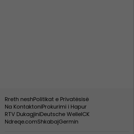
Rreth nesh
Politikat e Privatësisë
Na Kontaktoni
Prokurimi i Hapur
RTV Dukagjini
Deutsche Welle
ICK
Ndreqe.com
Shkabaj
Germin