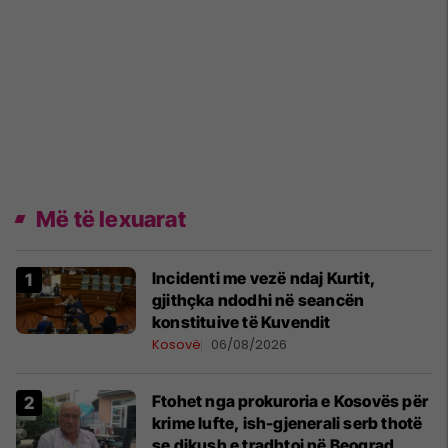
Më të lexuarat
Incidenti me vezë ndaj Kurtit,
gjithçka ndodhi në seancën
konstituive të Kuvendit
Kosovë
06/08/2026
Ftohet nga prokuroria e Kosovës për
krime lufte, ish-gjenerali serb thotë
se dikush e tradhtoi në Beograd