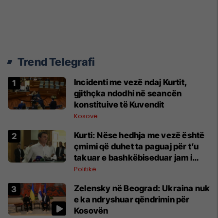
Trend Telegrafi
Incidenti me vezë ndaj Kurtit,
gjithçka ndodhi në seancën
konstituive të Kuvendit
Kosovë
Kurti: Nëse hedhja me vezë është
çmimi që duhet ta paguaj për t’u
takuar e bashkëbiseduar jam i
lumtur ta bëj këtë
Politikë
Zelensky në Beograd: Ukraina nuk
e ka ndryshuar qëndrimin për
Kosovën