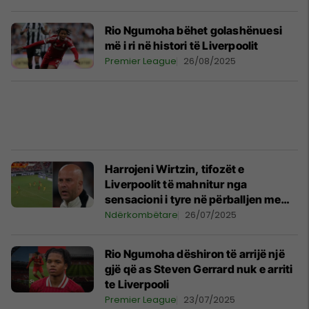
Rio Ngumoha bëhet golashënuesi
më i ri në histori të Liverpoolit
Premier League
26/08/2025
Harrojeni Wirtzin, tifozët e
Liverpoolit të mahnitur nga
sensacioni i tyre në përballjen me
Milanin
Ndërkombëtare
26/07/2025
Rio Ngumoha dëshiron të arrijë një
gjë që as Steven Gerrard nuk e arriti
te Liverpooli
Premier League
23/07/2025