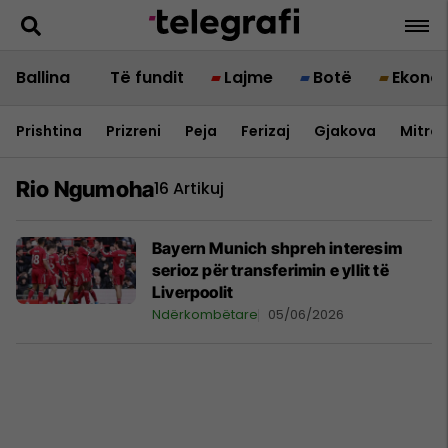
Ballina
Të fundit
Lajme
Botë
Ekono
Prishtina
Prizreni
Peja
Ferizaj
Gjakova
Mitrov
Rio Ngumoha
16 Artikuj
Bayern Munich shpreh interesim
serioz për transferimin e yllit të
Liverpoolit
Ndërkombëtare
05/06/2026