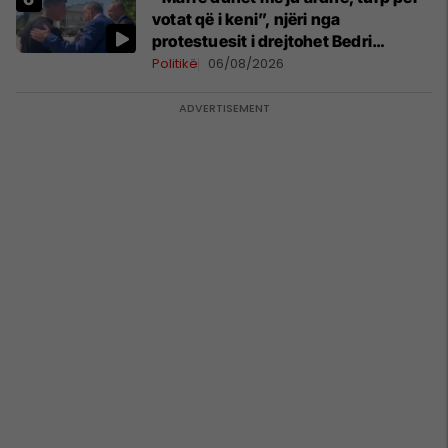
votat që i keni”, njëri nga
protestuesit i drejtohet Bedri
Hamzës
Politikë
06/08/2026