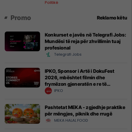
Politikë
Promo
Reklamo këtu
Konkurset e javës në Telegrafi Jobs:
Mundësi të reja për zhvillimin tuaj
profesional
Telegrafi Jobs
IPKO, Sponsor i Artë i DokuFest
2026, mbështet filmin dhe
frymëzon gjeneratën e re të
krijuesve
IPKO
Pashtetat MEKA - zgjedhje praktike
për mëngjes, piknik dhe rrugë
MEKA HALAL FOOD