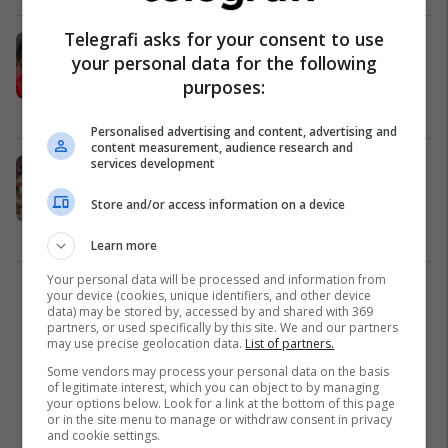
Telegrafi asks for your consent to use
Sensacioni 16-vjeçar i Liverpoolit la
your personal data for the following
në bankinë Chiesan dhe mahnitë të
purposes:
gjithë me driblimet e tij
Premier League
11/01/2025
Personalised advertising and content, advertising and
content measurement, audience research and
services development
Tifozët e Liverpoolit mendojnë se
sapo kanë transferuar 'Mbappen e
Store and/or access information on a device
ri' - çfarë shpejtësie
Premier League
05/09/2024
Learn more
Your personal data will be processed and information from
your device (cookies, unique identifiers, and other device
1
data) may be stored by, accessed by and shared with 369
partners, or used specifically by this site. We and our partners
may use precise geolocation data.
List of partners.
Some vendors may process your personal data on the basis
of legitimate interest, which you can object to by managing
your options below. Look for a link at the bottom of this page
or in the site menu to manage or withdraw consent in privacy
and cookie settings.