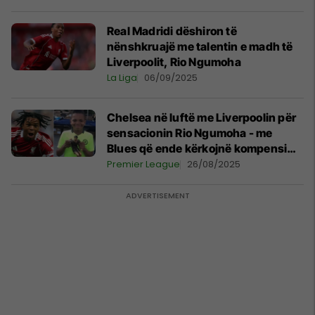
Real Madridi dëshiron të
nënshkruajë me talentin e madh të
Liverpoolit, Rio Ngumoha
La Liga
06/09/2025
Chelsea në luftë me Liverpoolin për
sensacionin Rio Ngumoha - me
Blues që ende kërkojnë kompensim
për yllin 16-vjeçar
Premier League
26/08/2025