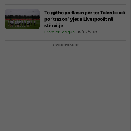
Të gjithë po flasin për të: Talenti i cili
po ‘trazon’ yjet e Liverpoolit në
stërvitje
Premier League
15/07/2025