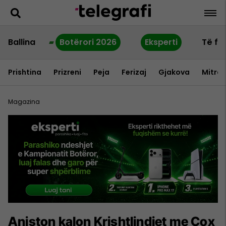
Ballina
Botërori 2026
Eksperti
Të fu
Prishtina
Prizreni
Peja
Ferizaj
Gjakova
Mitrov
Magazina
Aniston kalon Krishtlindjet me Cox