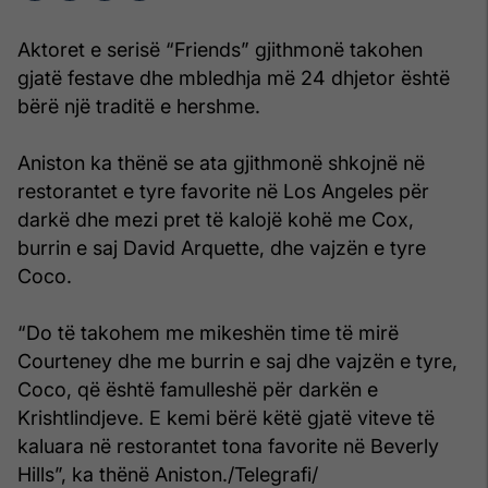
Aktoret e serisë “Friends” gjithmonë takohen
gjatë festave dhe mbledhja më 24 dhjetor është
bërë një traditë e hershme.
Aniston ka thënë se ata gjithmonë shkojnë në
restorantet e tyre favorite në Los Angeles për
darkë dhe mezi pret të kalojë kohë me Cox,
burrin e saj David Arquette, dhe vajzën e tyre
Coco.
“Do të takohem me mikeshën time të mirë
Courteney dhe me burrin e saj dhe vajzën e tyre,
Coco, që është famulleshë për darkën e
Krishtlindjeve. E kemi bërë këtë gjatë viteve të
kaluara në restorantet tona favorite në Beverly
Hills”, ka thënë Aniston./Telegrafi/