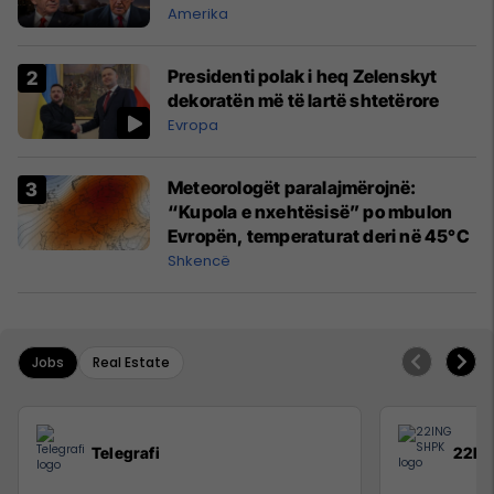
Amerika
Presidenti polak i heq Zelenskyt
dekoratën më të lartë shtetërore
Evropa
Meteorologët paralajmërojnë:
“Kupola e nxehtësisë” po mbulon
Evropën, temperaturat deri në 45°C
Shkencë
Jobs
Real Estate
Telegrafi
22IN