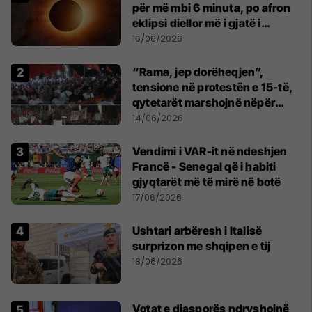
për më mbi 6 minuta, po afron
eklipsi diellor më i gjatë i
shekullit të 21-të
16/06/2026
“Rama, jep dorëheqjen”,
tensione në protestën e 15-të,
qytetarët marshojnë nëpër
kryeqytet
14/06/2026
Vendimi i VAR-it në ndeshjen
Francë - Senegal që i habiti
gjyqtarët më të mirë në botë
17/06/2026
Ushtari arbëresh i Italisë
surprizon me shqipen e tij
18/06/2026
Votat e diasporës ndryshojnë