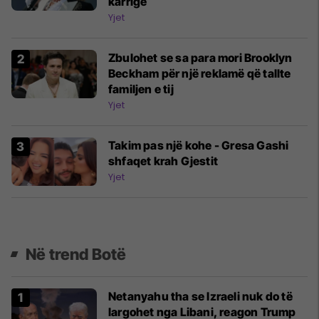
karrige
Yjet
Zbulohet se sa para mori Brooklyn
Beckham për një reklamë që tallte
familjen e tij
Yjet
Takim pas një kohe - Gresa Gashi
shfaqet krah Gjestit
Yjet
Në trend Botë
Netanyahu tha se Izraeli nuk do të
largohet nga Libani, reagon Trump