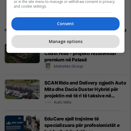
or in the site menu to manage or withdraw consent in privacy
and cookie settings.
Consent
Promo
Reklamo këtu
Manage options
Mabetex Group prezanton Green
Coast Hills - projekti rezidencial
premium në Palasë
Mabetex Group
SCAN Ride and Delivery zgjedh Auto
Mita dhe Dacia Duster Hybrid për
projektin më të ri të taksive në
Prishtinë
Auto Mita
EduCare sjell trajnime të
specializuara për profesionistët e