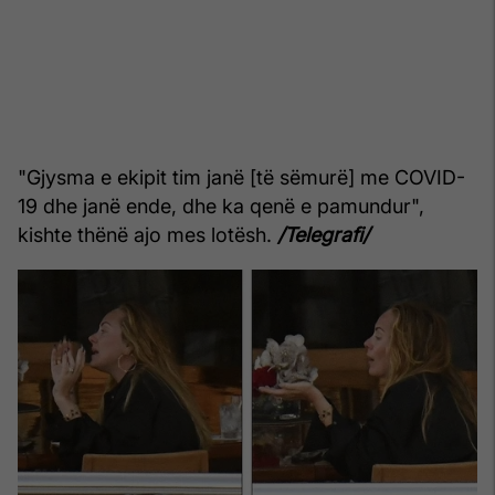
"Gjysma e ekipit tim janë [të sëmurë] me COVID-
19 dhe janë ende, dhe ka qenë e pamundur",
kishte thënë ajo mes lotësh.
/Telegrafi/