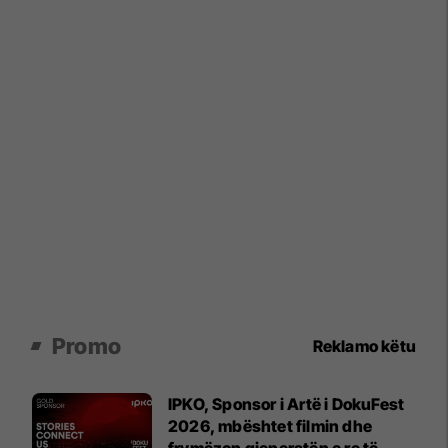
Promo
Reklamo këtu
IPKO, Sponsor i Artë i DokuFest
2026, mbështet filmin dhe
frymëzon gjeneratën e re të