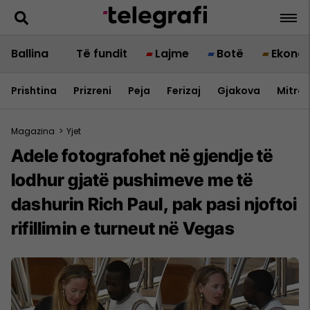
Ballina
Të fundit
Lajme
Botë
Ekono
Prishtina
Prizreni
Peja
Ferizaj
Gjakova
Mitrov
Magazina
>
Yjet
Adele fotografohet në gjendje të
lodhur gjatë pushimeve me të
dashurin Rich Paul, pak pasi njoftoi
rifillimin e turneut në Vegas