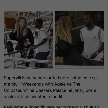
Superylli ishte vendosur të hapte shfaqjen e saj
me titull “Weekends with Adele në The
Colosseum” në Caesars Palace në janar, por e
anuloi atë në minutën e fundit.
Pasi datat e riplanifikuara për turneun u zbuluan