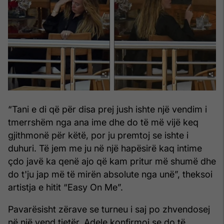
“Tani e di që për disa prej jush ishte një vendim i
tmerrshëm nga ana ime dhe do të më vijë keq
gjithmonë për këtë, por ju premtoj se ishte i
duhuri. Të jem me ju në një hapësirë kaq intime
çdo javë ka qenë ajo që kam pritur më shumë dhe
do t'ju jap më të mirën absolute nga unë”, theksoi
artistja e hitit “Easy On Me”.
Pavarësisht zërave se turneu i saj po zhvendosej
në një vend tjetër, Adele konfirmoi se do të