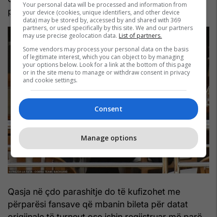
Your personal data will be processed and information from
për të blerë bileta për këto koncerte.
your device (cookies, unique identifiers, and other device
data) may be stored by, accessed by and shared with 369
partners, or used specifically by this site. We and our partners
may use precise geolocation data.
List of partners.
Some vendors may process your personal data on the basis
of legitimate interest, which you can object to by managing
your options below. Look for a link at the bottom of this page
or in the site menu to manage or withdraw consent in privacy
and cookie settings.
Consent
Manage options
Qasja në çdo parashitje do të kufizohet me
përparësi fansave që mbanin bileta për datat
origjinale të turneut ose ishin regjistruar më parë