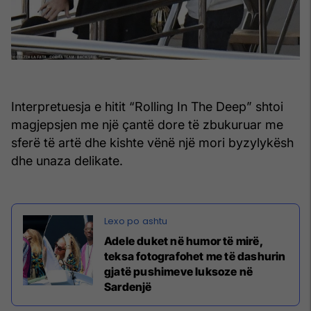
Interpretuesja e hitit “Rolling In The Deep” shtoi
magjepsjen me një çantë dore të zbukuruar me
sferë të artë dhe kishte vënë një mori byzylykësh
dhe unaza delikate.
Adele duket në humor të mirë,
teksa fotografohet me të dashurin
gjatë pushimeve luksoze në
Sardenjë