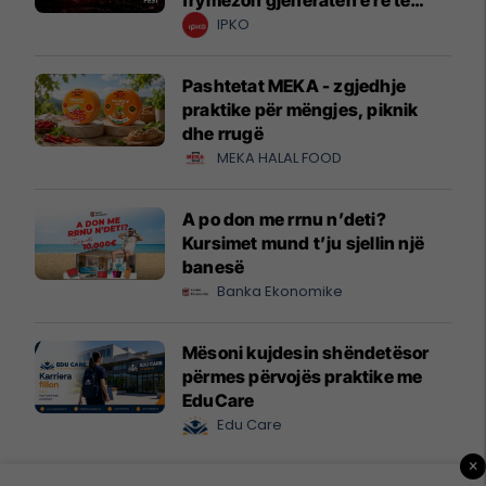
krijuesve
IPKO
Pashtetat MEKA - zgjedhje
praktike për mëngjes, piknik
dhe rrugë
MEKA HALAL FOOD
A po don me rrnu n’deti?
Kursimet mund t’ju sjellin një
banesë
Banka Ekonomike
Mësoni kujdesin shëndetësor
përmes përvojës praktike me
EduCare
Edu Care
×