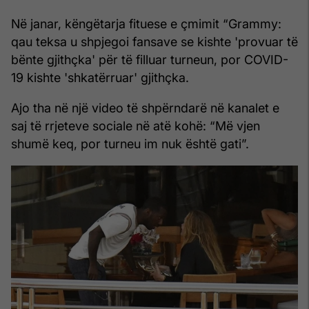
Në janar, këngëtarja fituese e çmimit “Grammy:
qau teksa u shpjegoi fansave se kishte 'provuar të
bënte gjithçka' për të filluar turneun, por COVID-
19 kishte 'shkatërruar' gjithçka.
Ajo tha në një video të shpërndarë në kanalet e
saj të rrjeteve sociale në atë kohë: “Më vjen
shumë keq, por turneu im nuk është gati”.