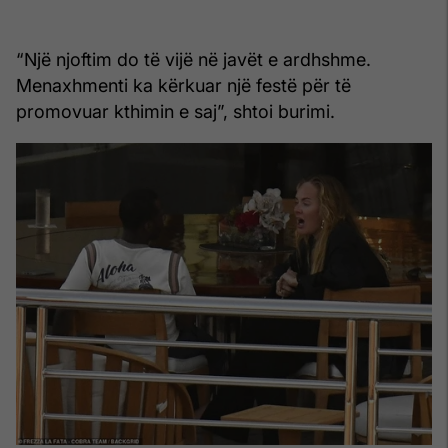
“Një njoftim do të vijë në javët e ardhshme.
Menaxhmenti ka kërkuar një festë për të
promovuar kthimin e saj”, shtoi burimi.