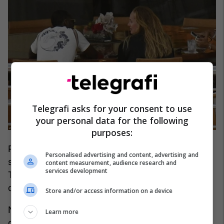
Telegrafi asks for your consent to use
your personal data for the following
purposes:
Përveç 24 koncerteve të riplanifikuara, janë
Personalised advertising and content, advertising and
shpallur edhe tetë data për koncerte të tjera.
content measurement, audience research and
services development
Turneu tani do të zhvillohet nga 18 nëntori 2022
deri më 25 mars 2023.
Store and/or access information on a device
Një numër i përzgjedhur biletash do të jetë i
Learn more
disponueshëm në të 32 shfaqjet, me dy mundësi