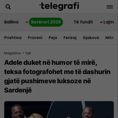
Ballina
Botërori 2026
Të fundit
Lajme
Prishtina
Prizreni
Peja
Ferizaj
Gjakova
Mitrov
Magazina
>
Yjet
Adele duket në humor të mirë,
teksa fotografohet me të dashurin
gjatë pushimeve luksoze në
Sardenjë