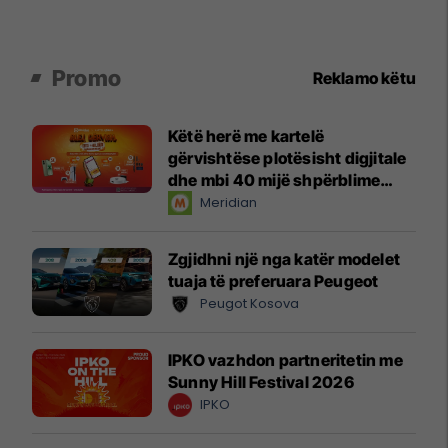
Promo
Reklamo këtu
Këtë herë me kartelë
gërvishtëse plotësisht digjitale
dhe mbi 40 mijë shpërblime
instant!
Meridian
Zgjidhni një nga katër modelet
tuaja të preferuara Peugeot
Peugot Kosova
IPKO vazhdon partneritetin me
Sunny Hill Festival 2026
IPKO