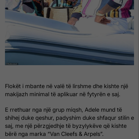
Flokët i mbante në valë të lirshme dhe kishte një
makijazh minimal të aplikuar në fytyrën e saj.
E rrethuar nga një grup miqsh, Adele mund të
shihej duke qeshur, padyshim duke shfaqur stilin e
saj, me një përzgjedhje të byzylykëve që kishte
bërë nga marka “Van Cleefs & Arpels”.