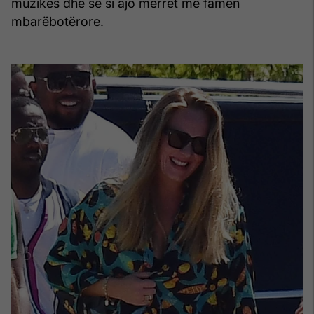
muzikës dhe se si ajo merret me famën
mbarëbotërore.