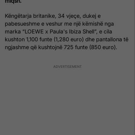
miqsh.
Këngëtarja britanike, 34 vjeçe, dukej e
pabesueshme e veshur me një këmishë nga
marka “LOEWE x Paula's Ibiza Shell”, e cila
kushton 1,100 funte (1,280 euro) dhe pantallona të
ngjashme që kushtojnë 725 funte (850 euro).