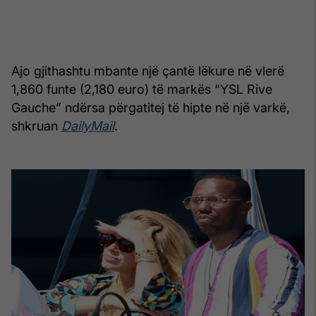
Ajo gjithashtu mbante një çantë lëkure në vlerë
1,860 funte (2,180 euro) të markës “YSL Rive
Gauche” ndërsa përgatitej të hipte në një varkë,
shkruan
DailyMail
.